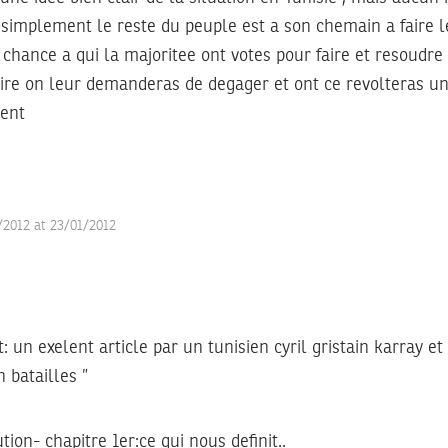
implement le reste du peuple est a son chemain a faire l
chance a qui la majoritee ont votes pour faire et resoudre l
saire on leur demanderas de degager et ont ce revolteras une
ment
/2012 at 23/01/2012
t: un exelent article par un tunisien cyril gristain karray e
n batailles ”
ution- chapitre 1er:ce qui nous definit..