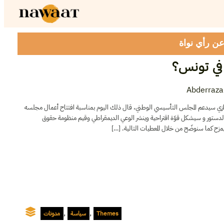
 عن رأي نواة
في تونس؟
Abderraza
موازي سيدعم المجلس التأسيسي الوطني، قال ذلك اليوم بمناسبة افتتاح أعمال مجلسه
ة الدستور و سيشكل قوّة اقتراحية وينشر الوعي الديمقراطي وقيم منظومة حقوق
جل لا يمزح كما سنوضّح من خلال المعطيات التالية
,
,
مدونات
سياسة
Themes