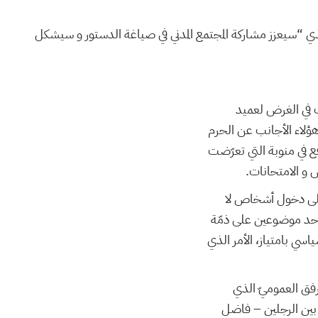
ي “سيعزز مشاركة المجتمع المدني في صياغة الدستور و سيشكل
لب في الغرض لعميد
هؤلاء الأجانب عن الحرم
قع في منوبة التي تعرّضت
س و الامتحانات
ة على دخول أشخاص لا
لأحد موضوعين على ذمّة
سي بامتياز، الأمر الذي
فق العموميّ الذي
 بين الرجلين – فاضل