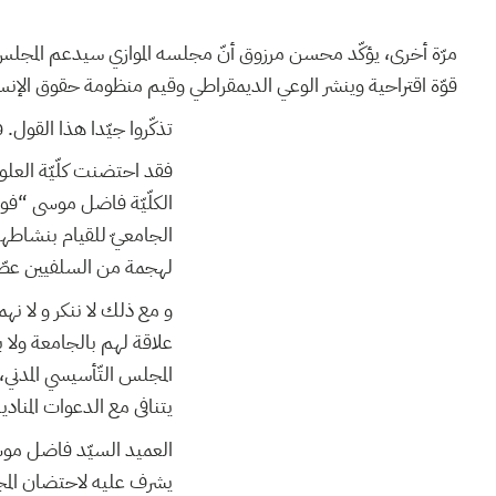
مرّة أخرى، يؤكّد محسن مرزوق أنّ مجلسه الموازي سيدعم المجلس
قوّة اقتراحية وينشر الوعي الديمقراطي وقيم منظومة حقوق الإ”.
تذكّروا جيّدا هذا القول.
فقد احتضنت كلّيّة العلو
الكلّيّة فاضل موسى “فوا
الجامعيّ للقيام بنشاطهم 
لهجمة من السلفيين عطّل.
و مع ذلك لا ننكر و لا نه
علاقة لهم بالجامعة ولا 
المجلس التّأسيسي المدني
يتنافى مع الدعوات المنا.
العميد السيّد فاضل موس
يشرف عليه لاحتضان المج