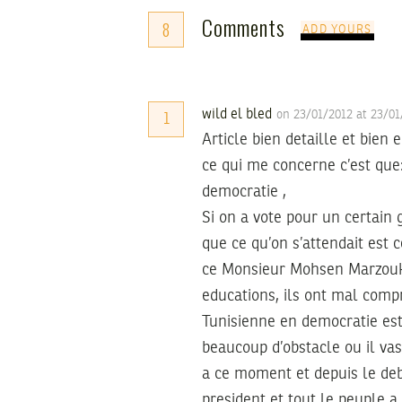
Comments
8
ADD YOURS
wild el bled
on 23/01/2012 at 23/0
1
Article bien detaille et bien e
ce qui me concerne c’est que:
democratie ,
Si on a vote pour un certain
que ce qu’on s’attendait est 
ce Monsieur Mohsen Marzouk 
educations, ils ont mal compri
Tunisienne en democratie est e
beaucoup d’obstacle ou il vas
a ce moment et depuis le debu
president et tout le peuple a