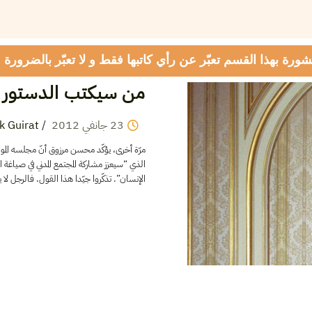
شورة بهذا القسم تعبّر عن رأي كاتبها فقط و لا تعبّر بالضرورة
من سيكتب الدستور 
k Guirat
/
2012
جانفي
23
مرّة أخرى، يؤكّد محسن مرزوق أنّ مجلسه ال
الذي “سيعزز مشاركة المجتمع المدني في صياغ
الإنسان”. تذكّروا جيّدا هذا القول. فالر. […]