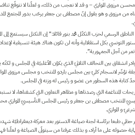
سن مرزوق الموازي – و قد لا نعجب من ذلك، و لعلّنا لا نتوقّع تنافسا
من مرزوق و هو يقول إنّ مصطفى بن جعفر يرحّب بدور المجتمع المدنيّ
ي
ناطق الرسمي لحزب التكتّل محمد بنور قائلا:” إن التكتل سيستمع إلى المج
ور التونسي بكل استقلالية وأنه لن تكون هناك هيئة تنسيقية لإعداد
مؤتمر من أجل الجمهورية
 انشقاق بين التحالف الثلاثيّ الذي يكوّن الأغلبيّة في المجلس و لكنّه
بقة تؤشّر لانسجام كليّ بين مجلس باردو المنتخب و مجلس مرزوق المو
إلى حدّ كتابة هذه السطور من عضو و رئيس له وزنه في المجلس
حات المتناغمة التي رصدناها و مظاهر التعاون التي كشفناها، لا نستبعد
سيّ المنتخب مصطفى بن جعفر و رئيس المجلس التأسيسيّ الموازي مح
رعيّ و الموازي
حظي طبعا برئاسة لجنة صياغة الدستور بعد معركة ديمقراطيّة شهد
هاية حصوله على ما أراد، و بذلك عرفنا من سيتولّى الصياغة و لعلّنا فه