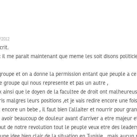
1/2012
crit.
 il me parait maintenant que meme les soit disons politicie
 groupe et on a donne la permission entant que peuple a ce
ce groupe qui nous represente et pas un autre ,
ainsi que le doyen de la facultee de droit ont malheure
s malgres leurs positions ,et je vais redire encore une fois
ncore un bebe , il faut bien l’allaiter et nourrir pour gran
 avoir beaucoup de douleur avant d’arriver a etre majeur et
t de notre revolution tout le peuple veux etre des leaders
 une idee bien clair de la situation en Tunisie , mais aucun