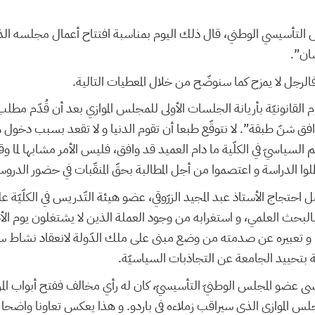
 التأسيسي الوطني، قال ذلك اليوم بمناسبة افتتاح أعمال مجلسه الذ
نسان
. فالرجل لا يمزح كما سنوضّح من خلال المعطيات التالية
م القانونيّة بأريانة الجلسات الأولى للمجلس الموازي بعد أن قُدّم مط
فق شنّ طبقة”. لا نتوقّع طبعا أن تقوم الدنيا و لا تقعد بسبب دخول 
السياسيّ في الكلّية ما دام العميد قد وافق، فليس الأمر مشابها لما و
وا الدراسة و اعتصموا من أجل المطالبة بحقّ المنقّبات في حضور الدرو
مل احتجاج الأستاذ عبد المجيد الزرّوقي، عضو هيئة التّدريس في الكلّيّ
بالبحث العلمي، و استغرابه من وجود العملة الذين لا يشتغلون يوم ا
، و تعبيره عن صدمته من وضع مبنى على ملك الدّولة لانعقاد نشاط سيا
دية بتحييد الجامعة عن التجاذبات السياسيّة
ى عضو المجلس الوطنيّ التأسيسيّ، كان له رأي مخالف ففتح أبواب المر
لس الموازي الذي سيراقب زملاءه في باردو. و هذا يعكس تعاونا واضحا