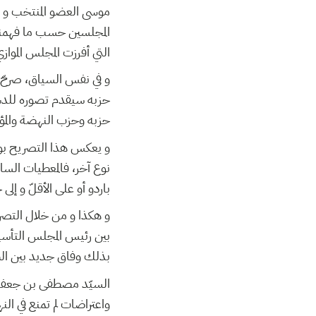
موسى العضو المنتخب و مح
المجلسين حسب ما فهمناه 
التي أفرزت المجلس المواز.
و في نفس السياق، صرحّ ال
حزبه سيقدم تصوره للدست
حزبه وحزب النهضة وال”.
و يعكس هذا التصريح بوادر
نوع آخر، فالمعطيات السا
باردو أو على الأقلّ و .
و هكذا و من خلال التصري
بين رئيس المجلس التأسي
بذلك وفاق جديد بين الش.
السيّد مصطفى بن جعفر 
واعتراضات لم تمنع في الن