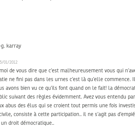
-g. karray
25/01/2012
moi de vous dire que c’est malheureusement vous qui n’av
tie ne fini pas dans les urnes c’est là qu’elle commence. I
s avons bien vu ce qu’ils font quand on le fait! la démocrati
blic suivant des règles évidemment. Avez vous entendu parl
ux abus des élus qui se croient tout permis une fois investi
civile, consiste à cette participation.. il ne s’agit pas d’empi
 un droit démocratique..