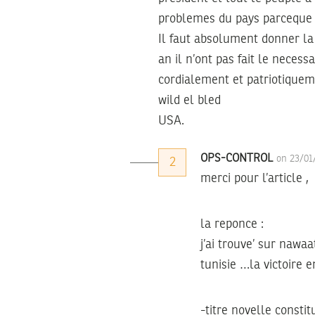
problemes du pays parceque s
Il faut absolument donner la 
an il n’ont pas fait le neces
cordialement et patriotique
wild el bled
USA.
OPS-CONTROL
on 23/01
2
merci pour l’article ,
la reponce :
j’ai trouve’ sur nawaa
tunisie …la victoire e
-titre novelle constit