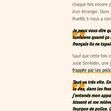
chaque fois encore p
d’un étranger. Dans
Rue89, il nous a conf
Je peux vous dire qu
tunisiens quand ça s
français ils ne tapa
Sauf que cette fois-c
Julie Shneider, une 
frappée par les polic
Tout va très vite. E
le dos, dans les fes
j’entends mon appare
hissent et me relèven
fourgon de police. 