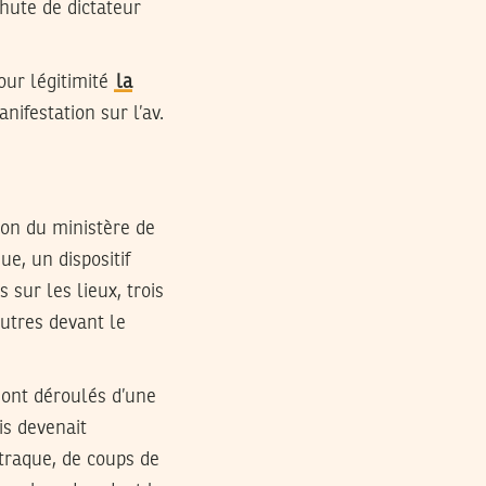
hute de dictateur
our légitimité
la
nifestation sur l’av.
ion du ministère de
ue, un dispositif
 sur les lieux, trois
autres devant le
 sont déroulés d’une
is devenait
traque, de coups de