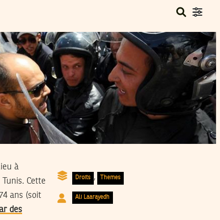
lieu à
,
Droits
Themes
 Tunis. Cette
74 ans (soit
Ali Laarayedh
ar des