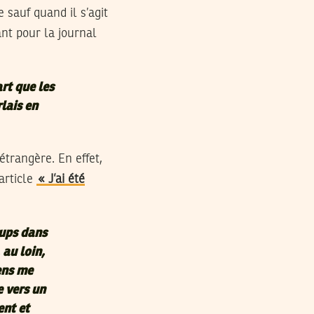
 sauf quand il s’agit
lant pour la journal
art que les
rlais en
 étrangère. En effet,
article
« J’ai été
oups dans
 au loin,
gens me
e vers un
ent et