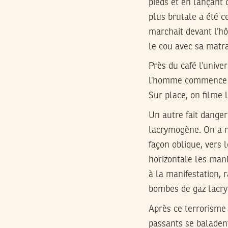
pieds et en lançant
plus brutale a été c
marchait devant l’hôt
le cou avec sa matra
Près du café l’unive
l’homme commence à d
Sur place, on filme
Un autre fait danger
lacrymogène. On a re
façon oblique, vers l
horizontale les man
à la manifestation,
bombes de gaz lacry
Après ce terrorisme p
passants se baladent