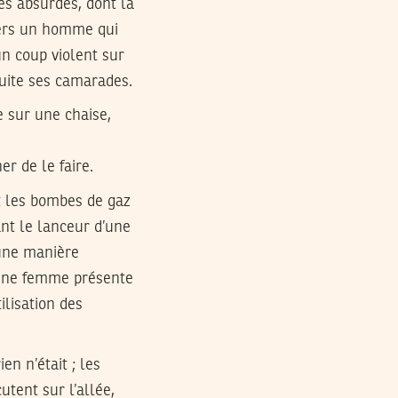
s absurdes, dont la
nvers un homme qui
 un coup violent sur
suite ses camarades.
e sur une chaise,
r de le faire.
t les bombes de gaz
nt le lanceur d’une
d’une manière
jeune femme présente
ilisation des
en n’était ; les
tent sur l’allée,