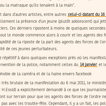
 ou la matraque qu’ils tenaient à la main”.
t dans d’autres articles, entre autres
celui-ci datant du 16 
ement la présence d’un jeune (plutôt adolescent) qui jett
iciers. Ces derniers ripostent à moins de quelques seconde
out le monde commence alors à courir et les agents des fo
idité de la riposte de la part des agents des forces de l’or
tité de ces jeunes perturbateurs.
z répétitif à dans quelques exceptions près où les manifest
tervention de la police, notamment celles du
14 janvier
et l
 phobie de la caméra et de la haine envers facebook
 très brutale de la manifestation du 6 mai 2011, le ministèr
it H.Essid) a explicitement demandé à ce que les journalist
ont sur terrain pour que les agents des forces de l’ordre n
pas avec les trouble-fête. Cependant, il y a un fait, les po