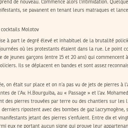
prend de nouveau. Commence alors l’intimidation. Quelques
nifestants, se pavanent en tenant leurs matraques et lan
e cocktails Molotov
ise à part le degré élevé et inhabituel de la brutalité polici
 journées où les protestants étaient dans la rue. Le point 
e de jeunes garçons (entre 15 et 20 ans) qui commencent à 
policiers. Ils se déplacent en bandes et sont assez reconna
e, on était sur place et on n’a pas vu de jets de pierres à 
antes de l’Av. H.Bourguiba, au « Passage » et l’av. Mohame
t des pierres trouvées par terre ou des chantiers sur les l
es derniers ripostent avec des bombes de gaz lacrymogène, 
anifestants jetant des pierres s’enfuient. Entre dix et ving
rmi eux ne portant aucun signe qui prouve leur appartenan