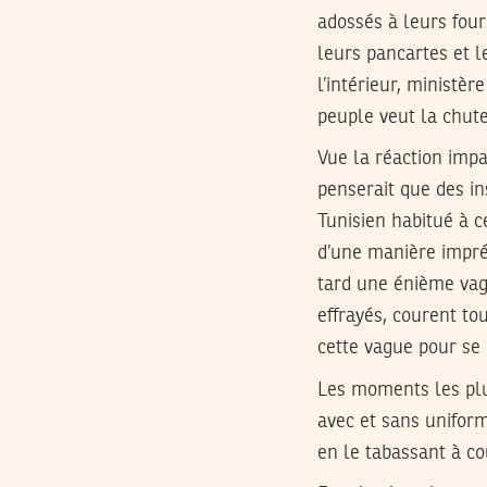
adossés à leurs fou
leurs pancartes et l
l’intérieur, ministè
peuple veut la chu
Vue la réaction impa
penserait que des i
Tunisien habitué à c
d’une manière imprév
tard une énième vag
effrayés, courent to
cette vague pour se 
Les moments les plu
avec et sans unifor
en le tabassant à co