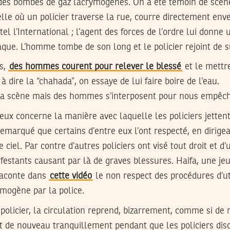
 des bombes de gaz lacrymogènes. On a été témoin de scène
elle où un policier traverse la rue, courre directement e
el l’International ; l’agent des forces de l’ordre lui donne
que. L’homme tombe de son long et le policier rejoint de 
rs,
des hommes courent pour relever le blessé
et le mettr
ire la “chahada”, on essaye de lui faire boire de l’eau.
 la scène mais des hommes s’interposent pour nous empêche
eux concerne la manière avec laquelle les policiers jetten
marqué que certains d’entre eux l’ont respecté, en dirigea
e ciel. Par contre d’autres policiers ont visé tout droit et 
ifestants causant par là de graves blessures. Haifa, une 
 raconte dans
cette vidéo
le non respect des procédures d’ut
mogène par la police.
olicier, la circulation reprend, bizarrement, comme si de ri
 de nouveau tranquillement pendant que les policiers discu