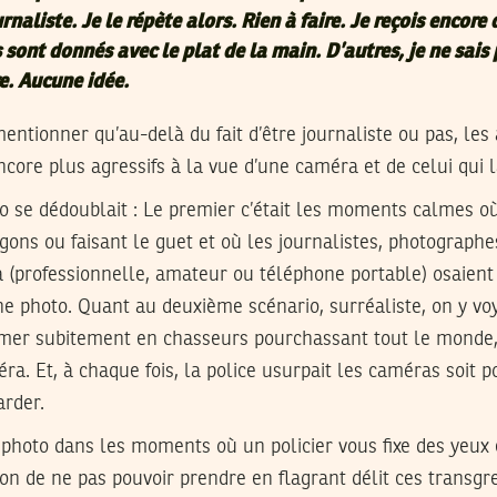
rnaliste. Je le répète alors. Rien à faire. Je reçois encore
s sont donnés avec le plat de la main. D’autres, je ne sais
e. Aucune idée.
mentionner qu’au-delà du fait d’être journaliste ou pas, les
ncore plus agressifs à la vue d’une caméra et de celui qui l
rio se dédoublait : Le premier c’était les moments calmes où 
gons ou faisant le guet et où les journalistes, photographe
 (professionnelle, amateur ou téléphone portable) osaient
ne photo. Quant au deuxième scénario, surréaliste, on y v
ormer subitement en chasseurs pourchassant tout le mond
ra. Et, à chaque fois, la police usurpait les caméras soit p
arder.
 photo dans les moments où un policier vous fixe des yeux 
ion de ne pas pouvoir prendre en flagrant délit ces transgre