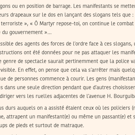
rgons ou en position de barrage. Les manifestants se mette
eurs drapeaux sur le dos en lançant des slogans tels que :
re terroriste », « Ô Martyr repose-toi, on continue le combat
te du gouvernement »…
ssible des agents des forces de l’ordre face à ces slogans,
nstructions ont été données pour ne pas attaquer les manif
e genre de spectacle saurait pertinemment que la police v
isible. En effet, on pense que cela va s’arrêter mais quel
ue de personnes commence à courir. Les gens (manifestant
us dans une seule direction pendant que d’autres choisissen
diriger vers les ruelles adjacentes de l’avenue H. Bourguib
s durs auquels on a assisté étaient ceux où les policiers 
me, attrapent un manifestant(e) ou même un passant(e) et s
ups de pieds et surtout de matraque.