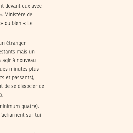
nt devant eux avec
 « Ministère de
 » ou bien « Le
 un étranger
estants mais un
a agir à nouveau
ques minutes plus
s et passants),
t de se dissocier de
a.
(minimum quatre),
’acharnent sur lui