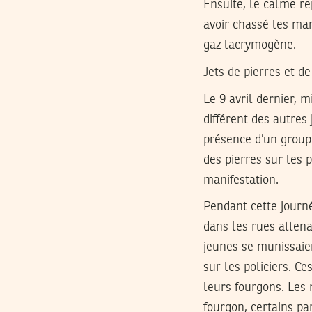
Ensuite, le calme re
avoir chassé les ma
gaz lacrymogène.
Jets de pierres et d
Le 9 avril dernier, m
différent des autres
présence d’un group
des pierres sur les 
manifestation.
Pendant cette journé
dans les rues atten
jeunes se munissaien
sur les policiers. C
leurs fourgons. Les m
fourgon, certains pa