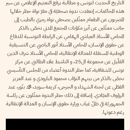
التاريخ الحديث لتونس و مطالبة برفع التعتيم الإعلامي عن سير
هذه المحاكمات، إنعقدت ندوة صحفيّة في مقرّ نواة حظر خلالها
المضربون عن الطعام ممثّلين بصحفي نواة رمزي بالطيب إلى
جانب ممثّلين عن أبرز مكوّنات المجتمع المدني نخصّ بالذكر
المحامي الأستاذ العياشي الهمّامي عن الرابطة التونسية للدفاع
عن حقوق الإنسان، المحامي الأستاذ أنور الباصي عن التنسيقية
الوطنية المستقلة للعدالة الإنتقالية، المحامي الأستاذ شرف الدين
القلّيل عن مجموعة ال25، و الناشط علاء الطالبي عن مركز
تونس للشفافية، كما حظر الندوة أعضاء من المجلس التأسيسي
نخصّ بالذكر من بينهم النوّاب محمود البارودي و عبد العزيز
القطّي عن لجنة الشهداء و الجرحى، كريمة سويد، محمّد بنّور، عبد
الرؤوف العيّادي. إضافة إلى ذلك حظر الندوة ممثّلون عن رئاسة
الجمهوريّة في ظلّ غياب وزارة حقوق الإنسان و العدالة الإنتقالية
رغم دعوتها.