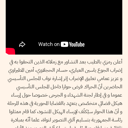
أعلن رمزي بالطيب بعد التشاور مع زملائه الذين التحقوا به في
إضراب الجوع ياسين العياري، حسام الحجلاوي، أمين المطيراوي
و عزيز عمامي تعليق الإضراب إثر إشارة نواب المجلس التأسيسي
الحاضرين أنّ الحراك فرض حوارا داخل المجلس التأسيسي
عموما و في إطار لجنة الشهداء و الجرحى خصوصا حول إرساء
هيكل قضائي متخصّص يتعهّد بالقضايا المحورية في هذه المرحلة
و أنّ هذا الحوار سيُكثّف لإرساء الهيكل المنشود، كما قام ممثلوا
رئاسة الجمهورية بتسليم آلتي التصوير لنواة، علما أنّه بمبادرة
تلقائية منها قامت الرئاسة باسترجاع آلتي التصويرمنذ الأيام