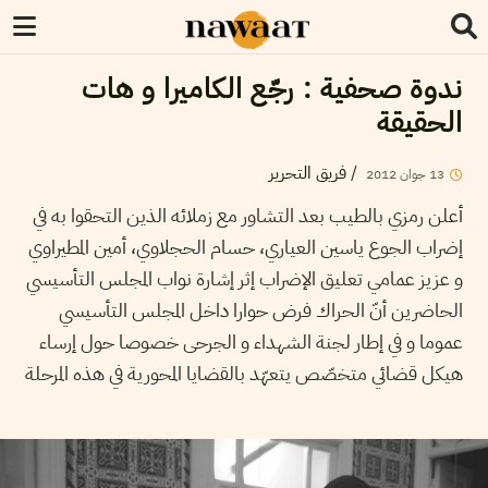
ندوة صحفية : رجّع الكاميرا و هات
الحقيقة
فريق التحرير
/
2012
جوان
13
أعلن رمزي بالطيب بعد التشاور مع زملائه الذين التحقوا به في
إضراب الجوع ياسين العياري، حسام الحجلاوي، أمين المطيراوي
و عزيز عمامي تعليق الإضراب إثر إشارة نواب المجلس التأسيسي
الحاضرين أنّ الحراك فرض حوارا داخل المجلس التأسيسي
عموما و في إطار لجنة الشهداء و الجرحى خصوصا حول إرساء
هيكل قضائي متخصّص يتعهّد بالقضايا المحورية في هذه المرحلة