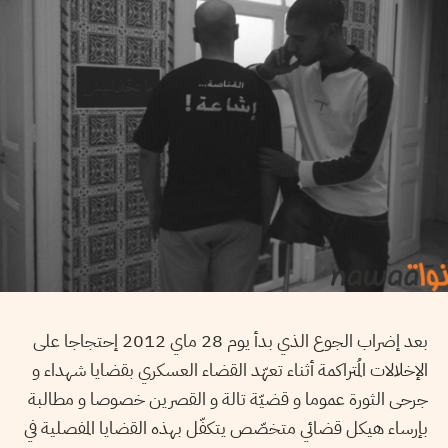
بعد إضراب الجوع الذي بدأ يوم 28 ماي 2012 إحتجاجا على
الإخلالات المُتراكمة أثناء تعهّد القضاء العسكري بقضايا شهداء و
جرحى الثورة عموما و قضيّة تالة و القصرين خصوصا و مطالبة
بإرساء هيكل قضائي متخصّص يتكفّل بهذه القضايا المفصلية في