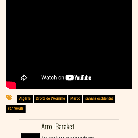
Algérie
Droits de l'Homme
Maroc
sahara occidental
sahraouis
Arroi Baraket