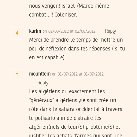
nous venger.! Israël /Maroc même
combat…!! Coloniser.
karim
Reply
on 02/08/2012 at 02/08/2012
4
Merci de prendre le temps de mettre un
peu de réflexion dans tes réponses ( si tu
en est capable)
mouhttem
on 31/07/2012 at 31/07/2012
5
Reply
Les algériens ou exactement les
“généraux” algériens ,se sont crée un
rôle dans le sahara occidental à travers
le polisario afin de distraire les
algérien(ne)s de leur(S) problême(S) et
justifier les achats d’armes qui sont une