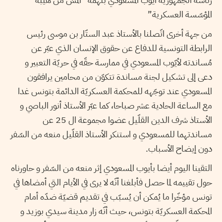
المؤسّسة العسكرية”
من جهة أخرى اتّصلنا بالأستاذ عبد الستّار بن موسى رئيس
الرابطة التونسية للدفاع عن حقوق الإنسان الذي عبّر عن
مُساندته لأيّوب المسعودي في ممارسة حقّه في حريّة التعبير و
دعى إلى تشكيل لجنة مساندة تتكوّن من محامين يرافقون
المسعودي عند توجّهه للمحكمة العسكريّة الدائمة بتونس غدا
مع الساعة الحادية عشر صباحا، كما عبّر الأستاذ أنور الباصي و
الأستاذ شرف الدين القلّيل عضوا مجموعة ال 25 عن
مساندتهما للمسعودي و استنكر الأستاذ القلّيل منعه من السّفر
دون إيضاح الأسباب.
التقينا اليوم أيضا بأيوب المسعودي إثر منعه من السّفر و حاورناه
حول تقييمه لما حصل فأبلغنا أنّه لا يرى في الأيام التي أمضاها في
تونس مؤخّرا ما يُمكن أن يُسبّب في تقديم قضيّة ضدّه أمام
المحكمة العسكريّة بتونس، حيث أنّه زار مدينة سيدي بوزيد و