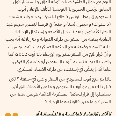
اليوم مع حوالي العاشرة صباحا توجّه المدوّن و المستشارالأول
السابق لرئيس الجمهورية التونسية المكلّف بالإعلام أيوب
المسعودي إلى مطار تونس قرطاج ليلتحق بزوجته وابنيه شيماء
(5 سنوات) و ميمون (سنة واحدة) في فرنسا ليُمضي معهم عيد
الفطر لكنّه فوجِئ بعد تسجيل الأمتعة و إستكمال الإجراءات
العادية بمنعه من السفر من طرف الديوانة و تمّ إبلاغه أنّه يجب
عليه “تسوية وضعيّته مع المحكمة العسكرية الدائمة بتونس”،
و أنّ قرار المنع من السفر صدر يوم الإربعاء 15 أوت 2012، كما
رفضت الديوانة تسليم أيوب المسعودي أيّ وثيقة في الغرض،
علما أنّه لم يتلقّى أيّ إستدعاء من طرف القضاء العسكري.
لماذا تمّ منع أيوب المسعودي من السفر و على أيّ خلفيّة ؟ لكن
قبل ذلك من هو أيوب المسعودي و ما هي الأحداث التي أدّى
تسلسلها إلى قرار المحكمة العسكرية الدائمة بتونس منعه من
السفر ؟ و ما مدى قانونيّة هذا الإجراء ؟
لا أدّعي الإنتماء لا للماركسية و لا للرأسمالية أو