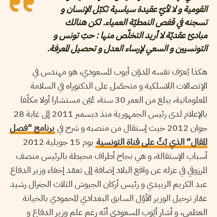
القومية و لا لأيّ عقيدة سياسية تكبّل الإنسان و
تسجنه في قفص النمطيّة العمياء. لكن هنالك
مبادئ عقديّة لا أريد التخلّص منها : حبّ تونس و
التونسيين و السعي لإرساء العدل و تحصيل المعرفة.
هكذا يُعرّف نفسه المدوّن أيوب المسعودي، هو مهندس في
الإتصالات اللاسلكية و متحصّل على الدكتوراه في السلامة
المعلوماتية، يبلغ من العمر 30 سنة، عُيّن مستشارا أولا مكلّفا
بالإعلام لدى رئيس الجمهورية منذ ديسمبر 2011 إلى غاية 28
جوان 2012 حيث إستقال من منصبه و شرح في
برنامج “فصل
المقال” الذي بُثّ على قناة التونسية
يوم 15 جويلية 2012
أسباب الإستقالة، و هي نجاح أطراف محيطة بالرئيس منصف
المرزوقي في عزله عن واقع البلاد إضافة إلى تعمّد إخفاء وزير الدفاع
عبد الكريم الزبيدي و رئيس أركان الجيوش الثلاث الجنرال رشيد
عمّار ترحيل الوزير الأوّل السابق البغدادي المحمودي بالخيانة
العظمى، و أشار أيّوب المسعودي أنّه رغم علم وزير الدفاع و