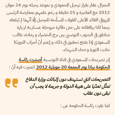
الجنرال عمّار بقرار ترحيل المحمودي و بموعد رحيله يوم 24 جوان
2012 مع العاشرة و 25 دقيقة و رغم علمهم بمعارضة الرئيس
المرزوقي القائد الأعلى للقوات المسلّحة للترحيل إلّا أنّهما لم يُبلغاه
بينما كانا يرافقانه على متن طائرة مروحيّة عسكرية لزيارة
مناطق في الجنوب التونسي بين برج الخضراء و رمادة، طالب
المسعودي إذا بفتح تحقيق في ذلك و إعتبر أنّ أحزاب الترويكا
خانت الثورة و دماء الشهداء.
إثر تصريحات المسعودي في قناة التونسية
أصدرت رئاسة
الحكومة بيانا يوم الجمعة 20 جويلية 2012
اعتبرت فيه أنّ :
التصريحات التي تستهدف دون إثباتات وزارة الدفاع
تمثّل تعدّيا على هيبة الدولة و جريمة لا يجب أن
تبقى دون عقاب
كما عبّرت رئاسة الحكومة عن :