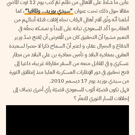
عاين ما سُلّط على الأهالي من ظلم ثمّ كتب يوم 12 أوت الماضي
مقالا حول ذلك تحت عنوان
“سيدي بوزيد… والمافيا”
، كما
أبلغنا أنّه وثّق آلام أهالي الرقاب تجاه إفلات قتلة أبنائهم من
العقاب،و أكّد المسعودي ثباته على المبدأ و تمسّكه بحقّه في
التعبير مشيرا أنّ التحقيق كان من المُفترض أن يُفتح ضدّ وزير
الدفاع و الجنرال عمّار، و اعتبر أنّ السماح ذكرا لا حصرا لسعيدة
العقربي بمغادرة البلاد و تأمين مغادرة بن علي البلاد من مطار
عسكري و في المقابل منعه من السفر مفارقة غريبة، داعيا إلى
فتح تحقيق في دور الإطارات العسكرية العليا منذ إنطلاق الثورة
من سيدي بوزيد يوم 17 ديسمبر 2010.
فهل تكون قضيّة أيّوب المسعودي قضيّة رأي أخرى تضاف إلى
إخلالات المسار الثوري المتعثّر ؟