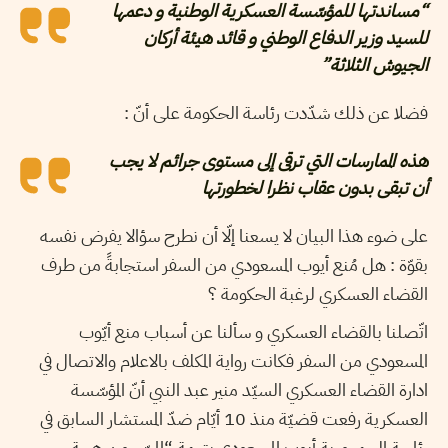
“مساندتها للمؤسّسة العسكرية الوطنية و دعمها
للسيد وزير الدفاع الوطني و قائد هيئة أركان
الجيوش الثلاثة”
فضلا عن ذلك شدّدت رئاسة الحكومة على أنّ :
هذه الممارسات التي ترقى إلى مستوى جرائم لا يجب
أن تبقى بدون عقاب نظرا لخطورتها
على ضوء هذا البيان لا يسعنا إلّا أن نطرح سؤالا يفرض نفسه
بقوّة : هل مُنع أيوب المسعودي من السفر استجابةً من طرف
القضاء العسكري لرغبة الحكومة ؟
اتّصلنا بالقضاء العسكري و سألنا عن أسباب منع أيّوب
المسعودي من السفر فكانت رواية المكلف بالاعلام والاتصال في
ادارة القضاء العسكري السيّد منير عبد النبي أنّ المؤسّسة
العسكرية رفعت قضيّة منذ 10 أيّام ضدّ المستشار السابق في
رئاسة الجمهورية أيوب المسعودي بتهمة “المسّ من هيبة