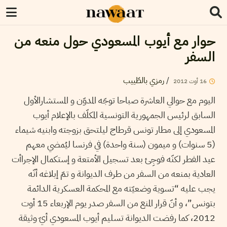
حوار مع أيوب المسعودي حول منعه من
السفر
/
رمزي بالطّييب
16
أوت
2012
اليوم مع حوالي العاشرة صباحا توجّه المدوّن و المستشارالأول
السابق لرئيس الجمهورية التونسية المكلّف بالإعلام أيوب
المسعودي إلى مطار تونس قرطاج ليلتحق بزوجته وابنيه شيماء
(5 سنوات) و ميمون (سنة واحدة) في فرنسا ليُمضي معهم
عيد الفطر لكنّه فوجِئ بعد تسجيل الأمتعة و إستكمال الإجراأت
العادية بمنعه من السفر من طرف الديوانة و تمّ إبلاغه أنّه
يجب عليه “تسوية وضعيّته مع المحكمة العسكرية الدائمة
بتونس”، و أنّ قرار المنع من السفر صدر يوم الإربعاء 15 أوت
2012، كما رفضت الديوانة تسليم أيوب المسعودي أيّ وثيقة