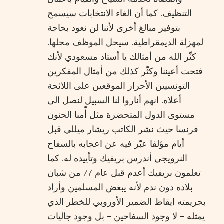
التنظيف. كما أن الغاء الانتخابات سيسمح
بتوفير مبالغ أخرى لأننا لن نعود بحاجة
لمهزلة الديمقراطية. سيحل الموظف محلها.
كثّر الله من أمثالك يا أستاذ مسعودي لأنك
فتحت أعيننا وكثّر كذلك من أمثال المفكرين
التونسيين الأحرار الموقعين على اللائحة
أعلاه. انهم أناروا لنا السبيل لنصل الى
مستوى الدول المتحضرة مثل أّمنا الحنون
فرنسا حيث نشر الكاتب ريشار ميللي قبل
أيام مؤلفا عبّر فيه عن اعجابه بالسفاح
النرويجي أندرس بريفيك وتأييده له. كما
تعلمون بريفيك أعدم قبل عام 77 من شبان
بلاده دون ندم لأنه يبغض المسلمين وأراد
بجريمته ايقاظ الضمير الأوروبي للخطر الذي
يمثله – لا وجود السفاحين – بل وجود جاليات