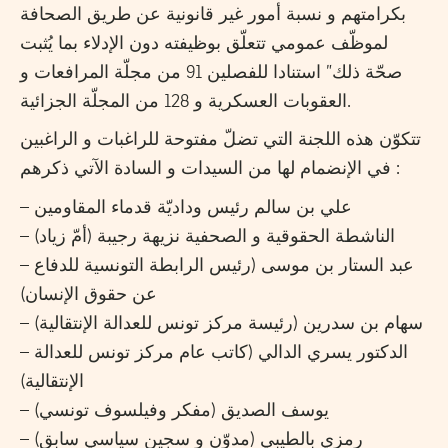
بكرامتهم و نسبة أمور غير قانونية عن طريق الصحافة
لموظّف عمومي تتعلّق بوظيفته دون الإدلاء بما يُثبت
صحّة ذلك” استنادا للفصلين 91 من مجلّة المرافعات و
العقوبات العسكرية و 128 من المجلّة الجزائية.
تتكوّن هذه اللجنة التي تضلّ مفتوحة للراغبات و الراغبين
في الإنضمام لها من السيدات و السادة الآتي ذكرهم :
– علي بن سالم رئيس وداديّة قدماء المقاومين
– الناشطة الحقوقية و الصحفية نزيهة رجيبة (أمّ زياد)
– عبد الستار بن موسى (رئيس الرابطة التونسية للدفاع
عن حقوق الإنسان)
– سهام بن سدرين (رئيسة مركز تونس للعدالة الإنتقالية)
– الدكتور يسري الدالي (كاتب عام مركز تونس للعدالة
الإنتقالية)
– يوسف الصديق (مفكر وفيلسوف تونسي)
– رمزي بالطيبي (مدوّن و سجين سياسي سابق)