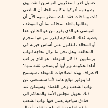
غسيل قذر. المفكرون التونسين التقدميون
بطبيعتهم أدركوا بذكائهم الحاد أن الماضي
فات وما فات فقد مات. ننتظر منهم الآن أن
يطالبوا بالغاء المحاكم بما أن الموظف
التونسي هو الذي يقرر من هو الخائن. هذا
يعطيه كذلك الصلاحية ليقرر من هو المجرم
أو المخالف للقانون على أساس خبرته في
المخالفة. وهل نحن ما نزال بحاجة لنواب
برلمانيين اذا كان الموظف هو الذي يراقب
أداء الحكومة ويزكّيها أو يسحب ثقته منها؟
الاعتراف بهذه الصلاحيات للموظف سيسمح
لنا بتوفير مبالغ هامة لأننا سنستغني عن
نواب الشعب وعن القضاة. وسيمكن عند
ذلك تحويل مجلس الأمة والمحاكم الى
فنادق سياحية يعمل فيها نواب الشعب
والقضاة لخدمة السياح والقيام بأعمال