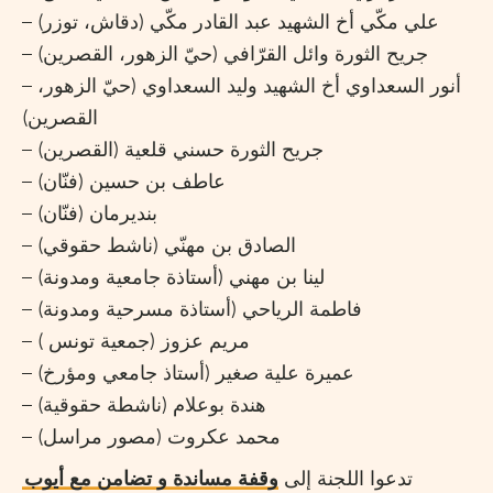
– علي مكّي أخ الشهيد عبد القادر مكّي (دقاش، توزر)
– جريح الثورة وائل القرّافي (حيّ الزهور، القصرين)
– أنور السعداوي أخ الشهيد وليد السعداوي (حيّ الزهور،
القصرين)
– جريح الثورة حسني قلعية (القصرين)
– عاطف بن حسين (فنّان)
– بنديرمان (فنّان)
– الصادق بن مهنّي (ناشط حقوقي)
– لينا بن مهني (أستاذة جامعية ومدونة)
– فاطمة الرياحي (أستاذة مسرحية ومدونة)
– مريم عزوز (جمعية تونس )
– عميرة علية صغير (أستاذ جامعي ومؤرخ)
– هندة بوعلام (ناشطة حقوقية)
– محمد عكروت (مصور مراسل)
تدعوا اللجنة إلى
وقفة مساندة و تضامن مع أيوب