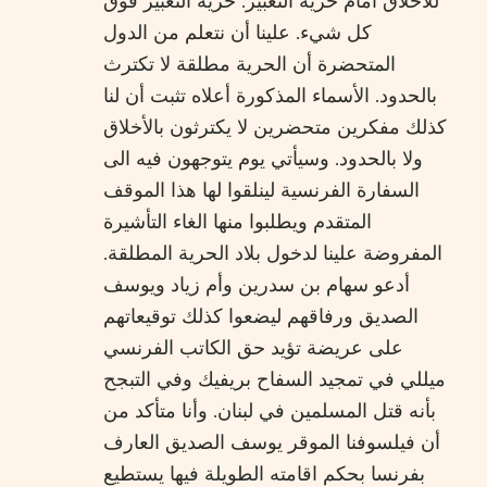
للأخلاق أمام حرية التعبير. حرية التعبير فوق
كل شيء. علينا أن نتعلم من الدول
المتحضرة أن الحرية مطلقة لا تكترث
بالحدود. الأسماء المذكورة أعلاه تثبت أن لنا
كذلك مفكرين متحضرين لا يكترثون بالأخلاق
ولا بالحدود. وسيأتي يوم يتوجهون فيه الى
السفارة الفرنسية لينلقوا لها هذا الموقف
المتقدم ويطلبوا منها الغاء التأشيرة
المفروضة علينا لدخول بلاد الحرية المطلقة.
أدعو سهام بن سدرين وأم زياد ويوسف
الصديق ورفاقهم ليضعوا كذلك توقيعاتهم
على عريضة تؤيد حق الكاتب الفرنسي
ميللي في تمجيد السفاح بريفيك وفي التبجح
بأنه قتل المسلمين في لبنان. وأنا متأكد من
أن فيلسوفنا الموقر يوسف الصديق العارف
بفرنسا بحكم اقامته الطويلة فيها يستطيع