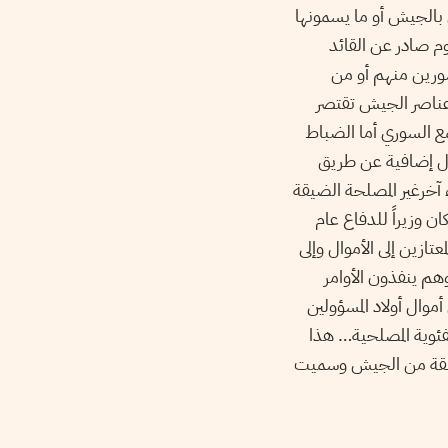
 بالجيش أو ما يسمونها
ا بمرسومين جمهوريينلتصبح سنة و3 شهور المرسوم صادر عن القائد
سورين منهم أو من
عناصر الجيش تقتصر
تمع السوري أما الضباط
ال إضافية عن طريق
 آخرغير المصلحة الضيقة
 وزيراً للدفاع عام
1967،  إلى الأموال وإلى
هم ينفذون الأوامر
موال أولاد المسؤولين
لفئوية المصلحية… هذا
 منشقة من الجيش وسميت