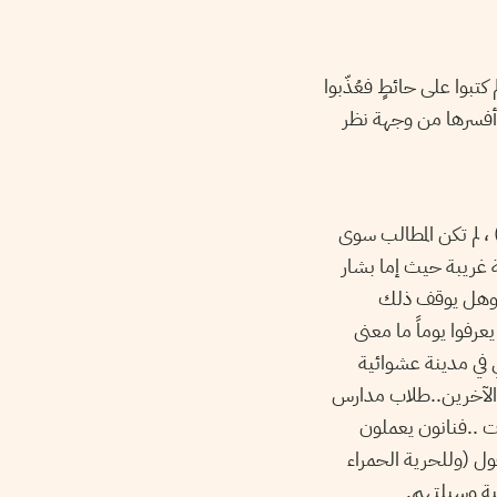
تبوا على حائطٍ فعُذّبوا
..أفسرها من وجهة نظر
لم تكن المطالب سوى
ة غريبة حيث إما بشار
ه..وهل يوقف ذلك
عرفوا يوماً ما معنى
 في مدينة عشوائية
 الآخرين..طلاب مدارس
ت ..فنانون يعملون
ل (وللحرية الحمراء
مية وسيلتهم