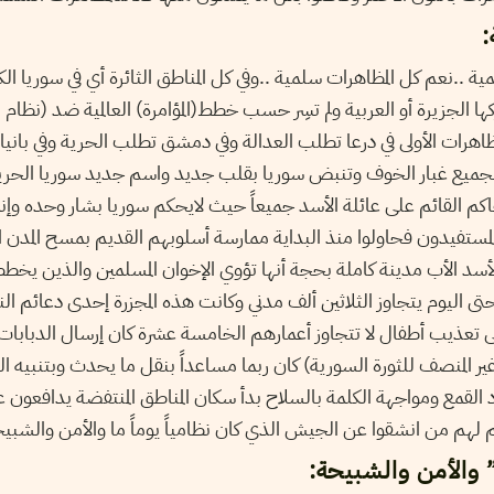
ة
..نعم كل المظاهرات سلمية ..وفي كل المناطق الثائرة أي في سوريا الكل
كها الجزيرة أو العربية ولم تسِر حسب خطط(المؤامرة) العالمية ضد (نظام 
هرات الأولى في درعا تطلب العدالة وفي دمشق تطلب الحرية وفي بان
جميع غبار الخوف وتنبض سوريا بقلب جديد واسم جديد سوريا الحرية 
كم القائم على عائلة الأسد جميعاً حيث لايحكم سوريا بشار وحده وإن
المستفيدون فحاولوا منذ البداية ممارسة أسلوبهم القديم بمسح المدن ال
ث أباد الأسد الأب مدينة كاملة بحجة أنها تؤوي الإخوان المسلمين والذين ي
تى اليوم يتجاوز الثلاثين ألف مدني وكانت هذه المجزرة إحدى دعائم ال
 تعذيب أطفال لا تتجاوز أعمارهم الخامسة عشرة كان إرسال الدبابات إ
غير المنصف للثورة السورية) كان ربما مساعداً بنقل ما يحدث وبتنبيه
 القمع ومواجهة الكلمة بالسلاح بدأ سكان المناطق المنتفضة يدافعون
م لهم من انشقوا عن الجيش الذي كان نظامياً يوماً ما والأمن والشب
 والأمن والشبيحة