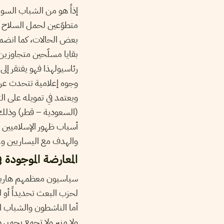
إذاً هو من الشباب السو
متطوّعين لحمل السلاح م
بعض الحالات، كما انضمت
بقايا مسلّحين متجاوزين 
رئاسيولهذا فهو يفتقر إل
وجوه إعلامية تتحدث عن.
ويعتمد في تمويله على ال
السعودية – قطر) وذلك لمد
أسباب ظهور الإسلاميين 
والهدف مع اليساريين و.
المعارضة الموجودة :
سياسيون معظمهم هاربون
لحزب البعث تحديداً أو لع
أما الناشطون والشباب ال
ولا منبر ولا تجمع يحميه