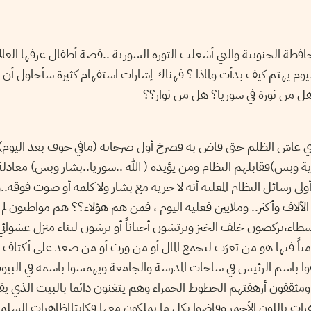
حافظة الجنوبية والتي أشعلت الثورة السورية ..قصة أطفال عرفها العالم ك
يوم يهتم كيف بدأت ولماذا ؟ فهناك إشارات استفهام كثيرة سأحاول أن 
هل من ثورة في سوريا؟ هل من ثوار؟؟
عاش الظلم حتى فاض به فصرخ أول صرخاته (مافي خوف بعد اليوم) ، 
رية وبس)فقابلهم النظام ومن يؤيده ( الله ..سوريا..بشار وبس) معادل
ولى رسائل النظام المعلنة أنه لا حرية مع بشار ولا كلمة أو صوت فوق
لآلاف وأكثر.. وملايين فعلية اليوم ، فمن هم هؤلاء؟؟ هم مواطنون لم ي
طاء،يركضون خلف الخبز ويرتشون أحياناً أو يرشون لبناء منزل عشوائي
مياً فيها هو من تغرّب ليجمع المال أو من ورث أو من صعد على أكتاف
وا باسم الرئيس في ساحات المدرسة والجامعة ويهمسوا باسمه في البيو
مثقفون أرهقتهم الخطوط الحمراء وهم يتغنون دائما بالبيت الذي يقو
رات باللون الأحمر وفاضوا بكل ما يملكون معها فكانتالمظاهرات السل