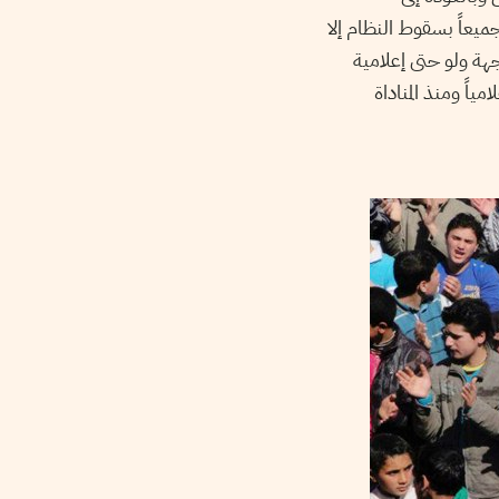
يعاً بسقوط النظام إلا
ة ولو حتى إعلامية
اً ومنذ المناداة