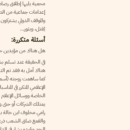
محمية يليها إطلاق رصا
إعدامات جماعية من الطر
والموقف الدولي يشتركو ،
يُقتل، ويثور…
أسئلة متكررة:
هل هناك من مؤيدين حقي
في الحقيقة عند تسلم بشا
هناك أمل به فقد تم ال
كما ساهمت زوجته (أسماء
الإعلامي المتكرر في المنا
الخاصة ووسائل الإعلام ال
يمتلك الشركات أو حتى وس
رامي مخلوف ابن خالة بشا
والقمع ضاق الشعب ذرع.
اليوم مؤيدو بشار في الد