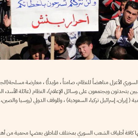
لسوري الأعزل مناهضاً للنظام، صامتاً ، مؤيداً) ، معارضة مسلحة(ال
ن يتحدثون ويجتمعون على وسائل الإعلام)، النظام (عائلة الأسد، ا
ية ( إيران، إسرائيل تركيا، السعودية) ، والموقف الدولي (روسيا والصين
 كافة أطياف الشعب السوري بمختلف المناطق بعضها محمية من أهالي