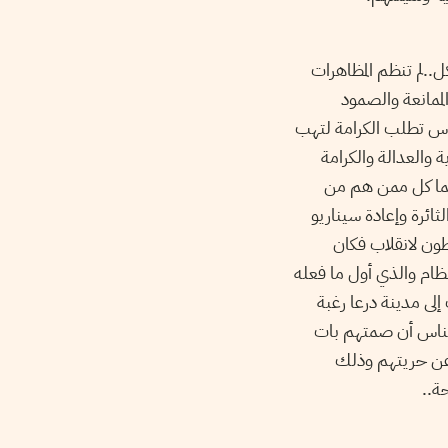
..لم تنظم المظاهرات
الممانعة والصمود
ياس تطلب الكرامة لتهب
والعدالة والكرامة
..ما كل ممن هم من
ثائرة وإعادة سيناريو
خططون لانقلاب فكان
نظام والذي أول ما فعله
لى مدينة درعا رغبة
 الناس أن صمتهم بات
 عن حريتهم وذلك
يحة