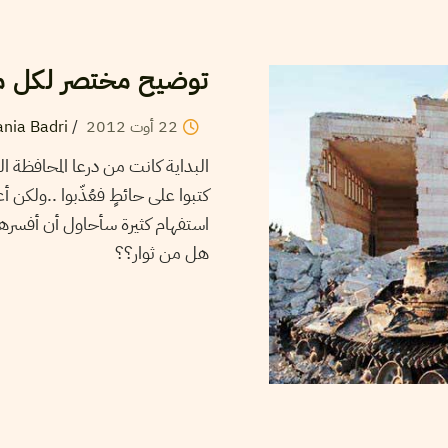
توضيح مختصر لكل  …
ania Badri
/
2012
أوت
22
البداية كانت من درعا المحافظة ا
كتبوا على حائطٍ فعُذّبوا ..ولكن 
استفهام كثيرة سأحاول أن أفسره
هل من ثوار؟؟