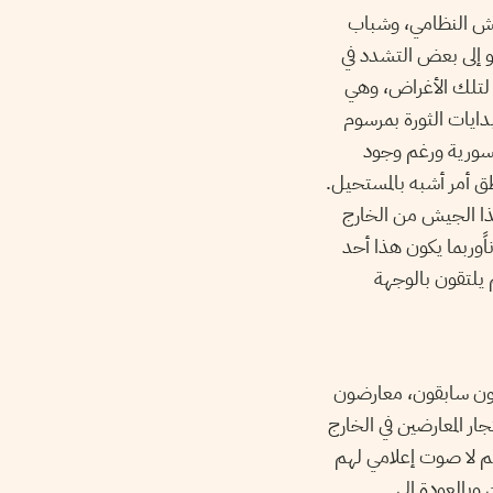
جيش النظامي، وشباب
و إلى بعض التشدد في
 لتلك الأغراض، وهي
دايات الثورة بمرسوم
السورية ورغم وجود
طق أمر أشبه بالمستحيل
هذا الجيش من الخارج
(ًوربما يكون هذا أحد
يلتقون بالوجهة
ون سابقون، معارضون
ار المعارضين في الخارج
هم لا صوت إعلامي لهم
وبالعودة إلى