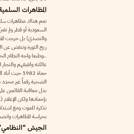
المظاهرات السلمي:
نعم هناك مظاهرات سلمية 
السعودية أو قطر ولم تفبر
والتصدي) بل خرجت المظا
ريح الثورة وتنفض عن ال
وطبعا واجه النظام الحا
عائلته ولفيفهم والتجار 
حماة 1982 حي
الضحية رقماً غير محدد ح
بدل معاقبة القائمين على
بإخمادها ولكن الإعلام (
تذكرة للموت ومع اشتداد
بحراسة المظاهرات وانض..
الجيش “النظامي”: