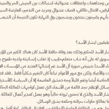
ص ومداهمات واعتقالات عشوائية، اشتباكات بين الجيش الحر والجي
فين، اقتتال طائفي، قصف عشوائي ومزيد من التدمير، المعارضة السياس
ن بأنهم يصّرحون ينددون ويشجبون وفي النهاية تكون النتيجة أن الشعب 
قيين لبشار الأسد؟
ر الأسد للحكم وذلك بعد وفاة حافظ الأسد كان هناك الكثير من المؤيد
تسويق له على أنه شاب متعلم،طبيب إذ تغلب إنسانيته ولديه طموح ب
 الأسد) بتبييض صورة آل الأسد عبر إنشائها العديد من المؤسسات ال
سبات والأعياد ولكن مع مرور الأعوام تباعاً كان التغيير شكلياً فقط ..فقد
خاصة أيضا وتغير قليلاً وجه دمشق العاصمة إلا أن السياسة (الأسدية) ل
ائل الإعلام نجد قائمة من الأسماء التي تعمل كواجهات للعائلة الحاك
ر الأسد والذي لا تحصى ثروته حالياً وهو يعمل كمدير أعمال للعائلة 
ا بعائلةٍ حاولت سرقته وحكمه بشتى الوسائل
اخل هم من الطائفة العلوية (الخائفة من الاقتتال الطائفي)ولا أقول هن