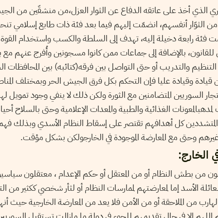
ري الذي أخذ على عاتقه الدفاع عن الثوار العزل،من منشقّين من ال
ن الثوّار أنفسهم، انضمّت إليهم فيما بعد فئة ذات طابع إسلامي تنح
 فئة رابعة دخيلة إليه، تهدف إلى السلطة والكسب واستخدام القوة
للقانون، بالإضافة إلى جماعات ممن كانوا مسجونين وأُفرج عنهم مع ب
ى التنظيم والتدريب أو حتى التواصل بين فرقه(كتائبه) بين المحافظات 
 قيادة وقيادة عليا فإن التحكم بكل فرق الجيش الحر وبمختلف المنا
تجار السوريين المتضامنين مع الثورة ولكن ذلك لا ينفي وجود تمويل ل
هبالمعونات الغذائية والطبية والمعدات الإعلامية وحتى بالسلاح أحيانا
المتشددين كل أهدافهم تقتصر على إسقاط النظام الأسدي وبذلك فهم 
غيرهم وحتى مع المعارضة الموجودة في الخارجولكن بشكل مؤقت
في الخارج
 من بطش النظام أو من المعتقل أو حكم الإعدام ، معتقلون سياسي
ائلة الأسد إما لمعارضتهم لممارسات النظام أو لثأر شخصي ككثير من التج
هارب من الملاحقة أو من الأمن فلا يعد من المعارضة الخارجية حيث أن
م اللهم إلا في حال تقديمهم للجوء في دولة ما مازالت تستقبل السوريين 