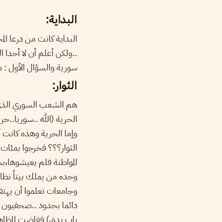
البداية:
البداية كانت من درعا الم
ولكن أعلم أن لا أحدا ال
سورية والسؤال الأول : 
الثوار:
هم الشعب السوري الذي 
الحرية (الله ..سوريا..ح
وإما الحرية وهذه كانت أ
الثوار؟؟؟ فخرجوا بمئات ا
المواطنة فلم يعيشوها،بس
وحده من يملك بيتاً نظا
وجامعات تعلموا أن يهتف
دائما بحدود ..صحفيون و
باب يدق) ففاضت المظاه.