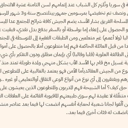
 في سوريا وتُلزم كل الشباب عند إتمامهم لسن الثامنة عشرة الالتحاق
خدمة العلم ولمدة سنتين ونصف تم تخفيضه
لمسلحة الفريق بشار الأسد، يضم الجيش كافة شرائح المجتمع عدا المي
و الحصول على إعفاء إما بواسطة أو بالسفر بدفع بدل نقدي، فبقيت 
با (ولا أعمم) غير متعلمين ومن الطبقات الفقيرة إلى المتوسطة في المج
دا من قبل العائلة الحاكمة فهم إما متطوعون أملا بالحصول على أمو
 الطائفة العلوية (قلبا وقالبا) أي بإيمان مطلق ودون التفكير بأي شيء
 غسيل مخ قام بها الأسد الأب بشكل منهجي ولمدة طويلة تمتد منذ كان
ن الجيش العقائديأما الأمن فهو يعتمد بالغالبية على المتطوعين المعتازين
ويفتقرون إلى أي نوع من أنواع الوعي الثقافي أوالتعليمي أو غيره ..و
 حتى كيف؟ أما الشبيحة فهم المدربون والمتطوعون الذين يعيشون على أ
تنقّلة لا عقيدة لهم سوى طبيعتهم المافيوية القائمة على العلاقات ا
ذين ألّفوا لجانا شعبية لحماية أنفسهم انضمت لها فيما بعد عناصر
ذيانضمّت له فئات أخرى فيما بعد