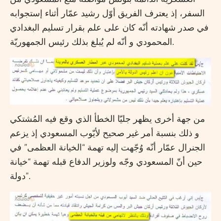
السفر، إذ يعترف الفريق أوّل رشيد عمّار أثناء إستجوابه
في صدر شهادته أنّه كان على علم بقرار تسليم البغدادي
المحمودي و أنّه لم يُبلغ بذلك رئيس الجمهوريّة.
من جهة أخرى يظهر جليّا الخطأ الذي وقع فيه المُشتكي
و ذلك بنسبة أمر غير صحيح لأيّوب المسعودي إذ يزعم
الجنرال عمّار أنّه وُجّهت إليه تهمة “الخيانة العظمى” في
حين أنّ المسعودي وجّه ولوزير الدفاع قبله تهمة “خيانة
دولة”.