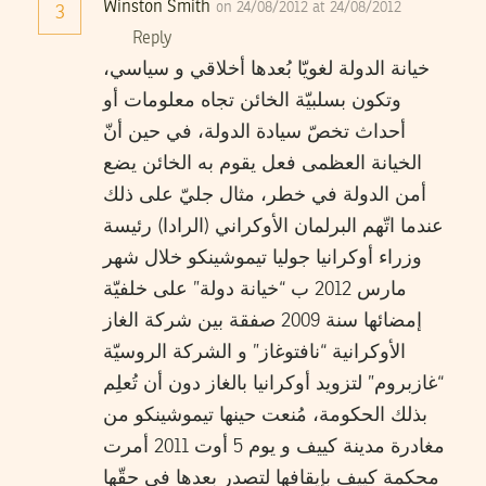
Winston Smith
on 24/08/2012 at 24/08/2012
3
Reply
خيانة الدولة لغويّا بُعدها أخلاقي و سياسي،
وتكون بسلبيّة الخائن تجاه معلومات أو
أحداث تخصّ سيادة الدولة، في حين أنّ
الخيانة العظمى فعل يقوم به الخائن يضع
أمن الدولة في خطر، مثال جليّ على ذلك
عندما اتّهم البرلمان الأوكراني (الرادا) رئيسة
وزراء أوكرانيا جوليا تيموشينكو خلال شهر
مارس 2012 ب “خيانة دولة” على خلفيّة
إمضائها سنة 2009 صفقة بين شركة الغاز
الأوكرانية “نافتوغاز” و الشركة الروسيّة
“غازبروم” لتزويد أوكرانيا بالغاز دون أن تُعلِم
بذلك الحكومة، مُنعت حينها تيموشينكو من
مغادرة مدينة كييف و يوم 5 أوت 2011 أمرت
محكمة كييف بإيقافها لتصدر بعدها في حقّها