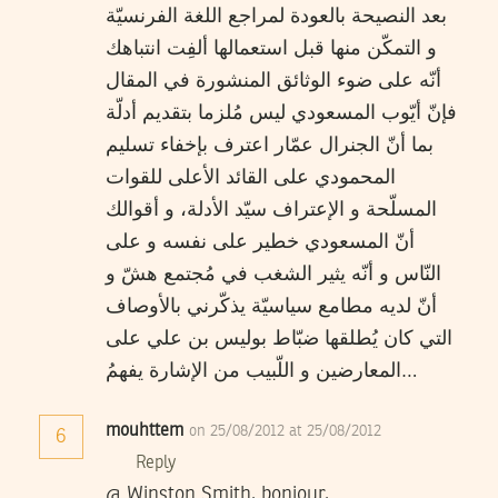
بعد النصيحة بالعودة لمراجع اللغة الفرنسيّة
و التمكّن منها قبل استعمالها ألفِت انتباهك
أنّه على ضوء الوثائق المنشورة في المقال
فإنّ أيّوب المسعودي ليس مُلزما بتقديم أدلّة
بما أنّ الجنرال عمّار اعترف بإخفاء تسليم
المحمودي على القائد الأعلى للقوات
المسلّحة و الإعتراف سيّد الأدلة، و أقوالك
أنّ المسعودي خطير على نفسه و على
النّاس و أنّه يثير الشغب في مُجتمع هشّ و
أنّ لديه مطامع سياسيّة يذكّرني بالأوصاف
التي كان يُطلقها ضبّاط بوليس بن علي على
المعارضين و اللّبيب من الإشارة يفهمُ…
mouhttem
on 25/08/2012 at 25/08/2012
6
Reply
@ Winston Smith, bonjour,