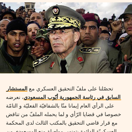
تحصّلنا على ملفّ التحقيق العسكري مع
المستشار
السابق في رئاسة الجمهورية أيّوب المسعودي
، نعرضه
على الرأي العام إيمانا منّا بالشفافيّة الفعليّة و التامّة
خصوصا في قضايا الرّأي و لما يحمله الملفّ من تناقض
مع قرار قاضي التحقيق بالمكتب الثالث لدى المحكمة
العسكريّة الدائمة بتونس مواصلة منع المسعودي من