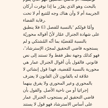
بالبحث وهو الذي يقرّر ما إذا توفرت أركان
الجريمة أم لا وأن هناك وجه للتتبع أم لا تحت
رقابة القضاء.
وأمّا قولكم “بالنسبة للفصل 63 فلا ينطبق
على شهادة الجنرال عمّار لأنّ أقواله محوريّة
بالنسبة للقضيّة بما أنّه المُشتكي و لم
يستجوبه قاضي التحقيق لمجرّد الإسترشاد”،
فهو كذلك وجهة نظر فقط ولا تستند إلى نص
قانوني. فالقول بأن أقوال الجنرال عمار هي
محورية بالنسبة للقضية، فهذا قول إنشائي لا
علاقة له بالقانون لأن القانون لا يعترف
بالمحوري وعير المحوري ولا يفرق بينهما
إجرائيا أو من ناحية الأصل. والقول بأن
قاضي التحقيق لم يستجوب الجنرال عمار
على أساس الاسترشاد فهو قول لا يستند