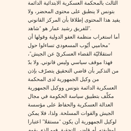
الثالث بالمحكمة العسكرية الابتدائية الدائمة
بتونس لا ينطبق على محتوى المحضر، ولا
يفيد هذا المحتوى إطلاقا بأن المركز القانوني
للفريق رشيد عمار هو “شاهد”.
أما استغراب منظمة العفو الدولية وقولها أن
“محاميي أيّوب المسعودي تساءلوا حول
استقلاليّة القضاء العسكريّ عن الجيش”،
فهذا موقف سياسي وليس قانوني. ولا بدّ
من التذكير بأن قاضي التحقيق يتصرّف بإذن
من وكيل الجمهورية لدى المحكمة
العسكرية الدائمة بتونس ووكيل الجمهورية
مكلّف بتطبيق سياسة الحكومة في مجال
العدالة العسكرية والحفاظ على مؤسسة
الجيش والقوات المسلحة. ولذا، فلا يمكن
لوكيل الجمهورية أن يكون “مستقلا” اعتبارا
لوظيفته. أم قاضي التحقيق فهو الذي يقوم