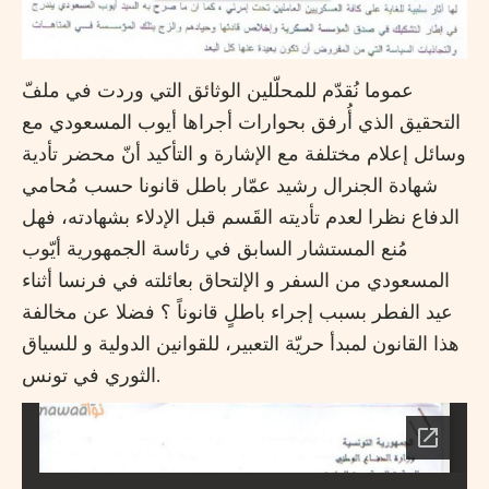
عموما نُقدّم للمحلّلين الوثائق التي وردت في ملفّ
التحقيق الذي أُرفق بحوارات أجراها أيوب المسعودي مع
وسائل إعلام مختلفة مع الإشارة و التأكيد أنّ محضر تأدية
شهادة الجنرال رشيد عمّار باطل قانونا حسب مُحامي
الدفاع نظرا لعدم تأديته القَسم قبل الإدلاء بشهادته، فهل
مُنع المستشار السابق في رئاسة الجمهورية أيّوب
المسعودي من السفر و الإلتحاق بعائلته في فرنسا أثناء
عيد الفطر بسبب إجراء باطلٍ قانوناً ؟ فضلا عن مخالفة
هذا القانون لمبدأ حريّة التعبير، للقوانين الدولية و للسياق
الثوري في تونس.