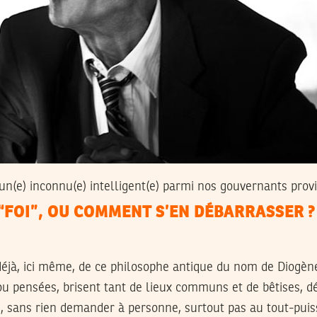
un(e) inconnu(e) intelligent(e) parmi nos gouvernants provi
“FOI”, OU COMMENT S’EN DÉBARRASSER ?
 déjà, ici même, de ce philosophe antique du nom de Diogèn
 ou pensées, brisent tant de lieux communs et de bêtises, 
té, sans rien demander à personne, surtout pas au tout-pui