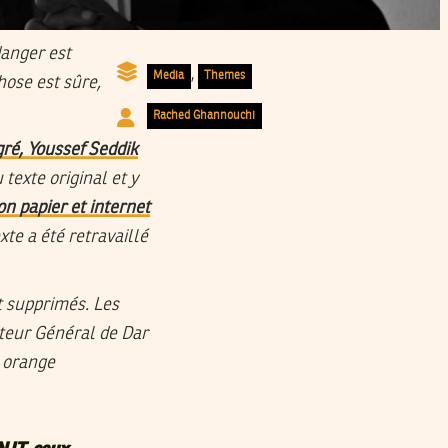
anger est
,
Media
Themes
hose est sûre,
Rached Ghannouchi
ré, Youssef Seddik
texte original et y
on papier et internet
xte a été retravaillé
t supprimés. Les
cteur Général de Dar
n orange