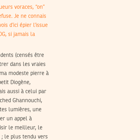
ueurs voraces, “on”
fuse. Je ne connais
is d’ici épier l’issue
G, si jamais la
idents (censés être
trer dans les vraies
r ma modeste pierre à
petit Diogène,
s aussi à celui par
Rached Ghannouchi,
ntes lumières, une
cer un appel à
ir le meilleur, le
 ; le plus tendu vers