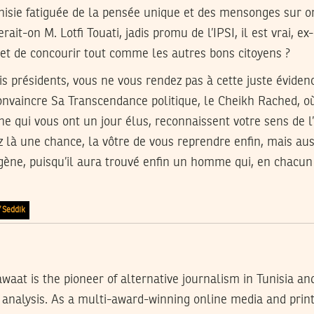
unisie fatiguée de la pensée unique et des mensonges sur o
ait-on M. Lotfi Touati, jadis promu de l’IPSI, il est vrai, e
er et de concourir tout comme les autres bons citoyens ?
ois présidents, vous ne vous rendez pas à cette juste éviden
onvaincre Sa Transcendance politique, le Cheikh Rached, o
nne qui vous ont un jour élus, reconnaissent votre sens de 
 là une chance, la vôtre de vous reprendre enfin, mais aus
gène, puisqu’il aura trouvé enfin un homme qui, en chacun
 Seddik
waat is the pioneer of alternative journalism in Tunisia an
analysis. As a multi-award-winning online media and prin