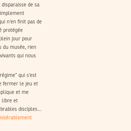
t disparaisse de sa
 simplement
i n’en finit pas de
té protégée
lein jour pour
s du musée, rien
 vivants qui nous
régime” qui s’est
e fermer le jeu et
mplique et me
libre et
mbrables disciples…
misérablement