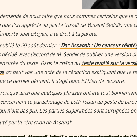
 demande de nous taire que nous sommes certrains que le d
que l’on apprécie ou pas le travail de Youssef Seddik, une c
porte quel citoyen, a le droit à la parole.
 publié le 29 août dernier “
Dar Assabah : Un censeur réintég
 décidé, avec l’accord de M. Seddik de publier une version du 
 censurée du texte. Dans le châpo du
texte publié sur la versi
ps
on peut voir une note de la rédaction expliquant que le te
ue ce dernier dément. Il s’agit donc ici bien de censure.
chronique ainsi que quelques phrases ont été tout bonnemen
oncernent le parachutage de Lotfi Touati au poste de Dire
qui n’ont pas plu. Les parties supprimées sont surlignées e
outé par la rédaction de Assabah