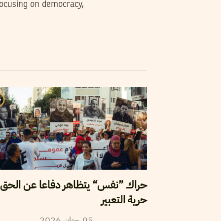
 focusing on democracy,
حراك ”نفس“ يتظاهر دفاعا عن الحق 
حرية التعبير
2026
جوان
05