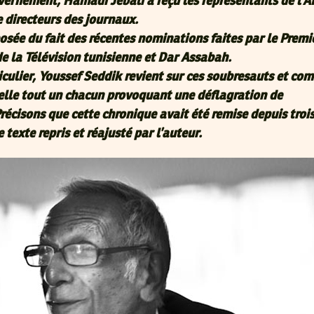
uvernement, Hamadi Jebali a reçu les représentants de l’A
e directeurs des journaux.
osée du fait des récentes nominations faites par le Premi
de la Télévision tunisienne et Dar Assabah.
iculier, Youssef Seddik revient sur ces soubresauts et co
pelle tout un chacun provoquant une déflagration de
écisons que cette chronique avait été remise depuis trois
e texte repris et réajusté par l’auteur.