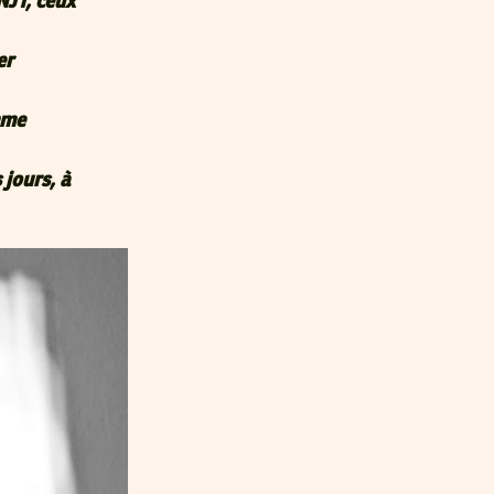
NJT, ceux
er
mme
 jours, à