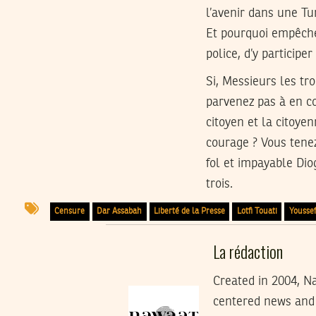
l’avenir dans une T
Et pourquoi empêcher
police, d’y particip
Si, Messieurs les tr
parvenez pas à en c
citoyen et la citoye
courage ? Vous tenez
fol et impayable Dio
trois.
Censure
Dar Assabah
Liberté de la Presse
Lotfi Touati
Youssef
La rédaction
Created in 2004, Na
centered news and 