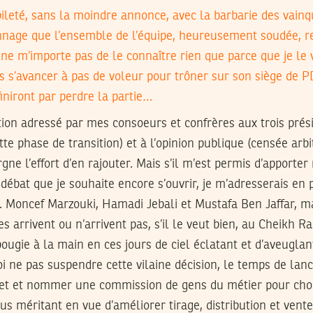
leté, sans la moindre annonce, avec la barbarie des vainq
nage que l’ensemble de l’équipe, heureusement soudée, re
l ne m’importe pas de le connaître rien que parce que je le vo
is s’avancer à pas de voleur pour trôner sur son siège de PD
 finiront par perdre la partie…
tion adressé par mes consoeurs et confrères aux trois prés
tte phase de transition) et à l’opinion publique (censée arbi
gne l’effort d’en rajouter. Mais s’il m’est permis d’apporte
 débat que je souhaite encore s’ouvrir, je m’adresserais en 
oncef Marzouki, Hamadi Jebali et Mustafa Ben Jaffar, mai
es arrivent ou n’arrivent pas, s’il le veut bien, au Cheikh 
bougie à la main en ces jours de ciel éclatant et d’aveugla
i ne pas suspendre cette vilaine décision, le temps de lan
jet et nommer une commission de gens du métier pour chois
lus méritant en vue d’améliorer tirage, distribution et vente