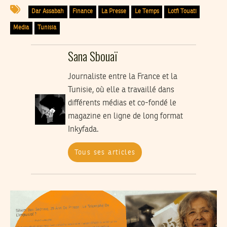
Dar Assabah
Finance
La Presse
Le Temps
Lotfi Touati
Media
Tunisia
Sana Sbouaï
Journaliste entre la France et la
Tunisie, où elle a travaillé dans
différents médias et co-fondé le
magazine en ligne de long format
Inkyfada.
Tous ses articles