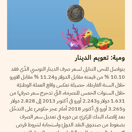
ومية: تعويم الدينار
يتواصل المنحى التنازلي لسعر صرف الدينار التونسي الذّي فقد
10.10 % من قيمته مقابل الدولار و11.24 % مقابل الاورو
خلال السنة الفارطة. حصيلة تعكس واقع العملة الوطنيّة
خلال السنوات الخمس المنصرمة، التّي تدحرج سعر صرفها من
1.631 دولار و2.243 أورو في أكتوبر 2013 إلى 2.828 دولار
و3.265 أورو في أكتوبر 2018 أمام عجز حكوميّ على التدخّل
بعد إقصاء البنك المركزيّ عن دوره في تعديل سعر الصرف
بضغوط من صندوق النقد الدوليّ واستجابة لشروط قرض