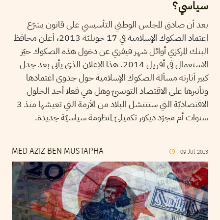
سياسي؟
بعد أن صادق المجلس الوطني التأسيسي على قانون يشرّع
اعتماد الصكوك الإسلامية في 17 جويليّة 2013، أعلن محافظ
البنك المركزي أوائل شهر فيفري عن دخول هذه الصكوك حيّز
الاستعمال في أفريل 2014. هذا الإعلان الذي يأتي بعد جدل
كبير أثارته مسألة الصكوك الإسلامية حول جدوى اعتمادها
وتأثيرها على الاقتصاد التونسيّ وهل هي فعلا أحد الحلول
الاقتصاديّة التي ستنتشل البلاد من الأزمة التي تعيشها منذ 3
سنوات أم مجرّد ديكور تكميليّ لمنظومة سياسيّة جديدة.
MED AZIZ BEN MUSTAPHA
09
Jul
2013