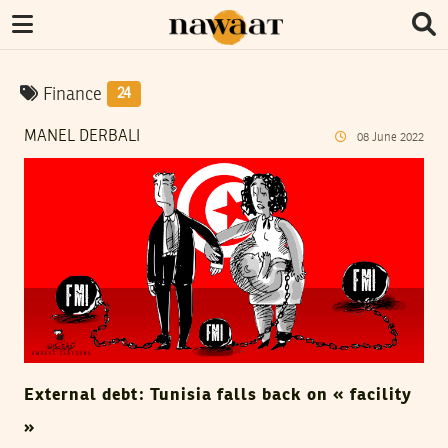
Finance
24
MANEL DERBALI
08
June
2022
External debt: Tunisia falls back on « facility
»