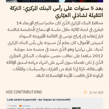
بعد 5 سنوات على رأس البنك المركزي: التركة
الثقيلة لشاذلي العيّاري
محافظ البنك المركزي الذّي كان حاضرا صباح الإربعاء 14
فيفري في لجنة الماليّة خلال جلسة الإستماع المُخصّصة لمناقشة
قرار إعفاءه إثر إدراج تونس في القائمة الأوروبيّة السوداء
لتبييض الأموال، كان يعلم أنّ مسيرته على رأس البنك المركزي
تُشرف على نهايتها وهو الذّي صمد في منصبه منذ جويلية
2012 شاهدا على تعاقب خمس حكومات. الشاذلي العيّاري
الذّي لم تكن تفصله سوى أشهر على انتهاء مهامه استبق الإقالة
بالإستقالة، تاركا إرثا ثقيلا من القرارات والسياسات والملفّات
المركونة التّي فاقمت الأزمة الإقتصاديّة للبلاد.
VOS CONTRIBUTIONS
22
Jul
2016