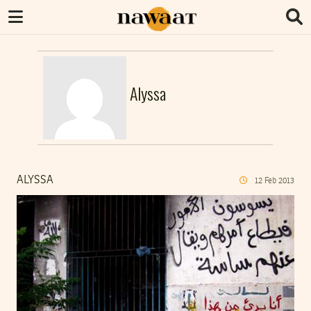
Alyssa
ALYSSA
12
Feb
2013