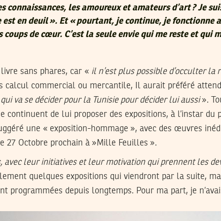
s connaissances, les amoureux et amateurs d’art ? Je suis
 est en deuil ». Et « pourtant, je continue, je fonctionne 
 coups de cœur. C’est la seule envie qui me reste et qui m
livre sans phares, car «
il n’est plus possible d’occulter la 
s calcul commercial ou mercantile, Il aurait préféré attend
 qui va se décider pour la Tunisie pour décider lui aussi
». Tou
e continuent de lui proposer des expositions, à l’instar du p
 suggéré une « exposition-hommage », avec des œuvres inéd
e 27 Octobre prochain à »Mille Feuilles ».
s, avec leur initiatives et leur motivation qui prennent les d
galement quelques expositions qui viendront par la suite, ma
aient programmées depuis longtemps. Pour ma part, je n’ava