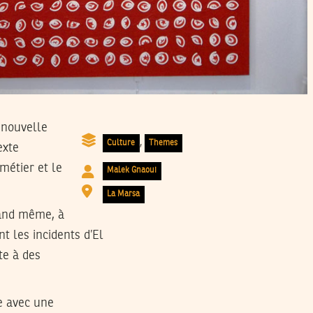
 nouvelle
,
Culture
Themes
exte
métier et le
Malek Gnaoui
La Marsa
quand même, à
t les incidents d’El
te à des
e avec une