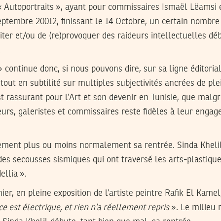
 « Autoportraits », ayant pour commissaires Ismaël Lëamsi
tembre 20012, finissant le 14 Octobre, un certain nombre
iter et/ou de (re)provoquer des raideurs intellectuelles d
.
» continue donc, si nous pouvons dire, sur sa ligne éditori
 tout en subtilité sur multiples subjectivités ancrées de ple
t rassurant pour l’Art et son devenir en Tunisie, que malg
teurs, galeristes et commissaires reste fidèles à leur enga
lement plus ou moins normalement sa rentrée. Sinda Khelil,
es secousses sismiques qui ont traversé les arts-plastiques
ellia ».
er, en pleine exposition de l’artiste peintre Rafik El Kamel
e est électrique, et rien n’a réellement repris
». Le milieu r