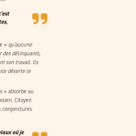
’est
tes,
re «
qu’aucune
ar des délinquants,
t son travail. Ils
ice déserte le
les » absorbe au
isien. Citoyen
s conjonctures
iaux où je