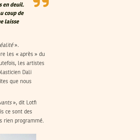
 en deuil.
au coup de
e laisse
réalité
».
re les « après » du
tefois, les artistes
lasticien Dali
ites que nous
evants
», dit Lotfi
is ce sont des
is rien programmé.