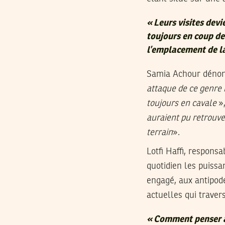
«
Leurs visites devi
toujours en coup de 
l’emplacement de la
Samia Achour dénonce
attaque de ce genre n
toujours en cavale
»,
auraient pu retrouver
terrain
».
Lotfi Haffi, responsa
quotidien les puissa
engagé, aux antipode
actuelles qui travers
« Comment penser à 