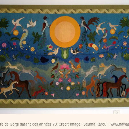
re de Gorgi datant des années 70. Crédit image : Selima Karoui | www.nawaa