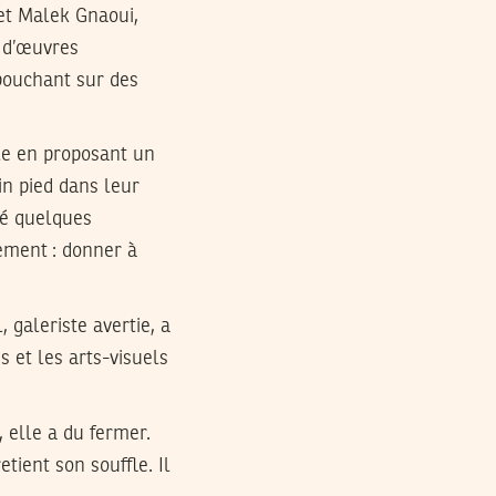
 et Malek Gnaoui,
 d’œuvres
ébouchant sur des
ale en proposant un
in pied dans leur
ré quelques
gement : donner à
 galeriste avertie, a
 et les arts-visuels
, elle a du fermer.
etient son souffle. Il