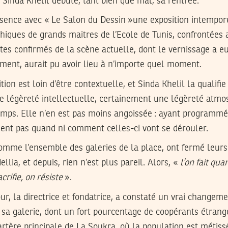
 Sinda Khelil débute, tant bien que mal, sa rentrée.
ésence avec « Le Salon du Dessin »une exposition intempore
iques de grands maitres de l’Ecole de Tunis, confrontées 
tes confirmés de la scène actuelle, dont le vernissage a eu
ement, aurait pu avoir lieu à n’importe quel moment.
ition est loin d’être contextuelle, et Sinda Khelil la qualifie
e légèreté intellectuelle, certainement une légèreté atmo
temps. Elle n’en est pas moins angoissée : ayant programmé
ment pas quand ni comment celles-ci vont se dérouler.
omme l’ensemble des galeries de la place, ont fermé leurs
lia, et depuis, rien n’est plus pareil. Alors, «
l’on fait qu
crifie, on résiste
».
ur, la directrice et fondatrice, a constaté un vrai change
e sa galerie, dont un fort pourcentage de coopérants étrange
artère principale de La Soukra, où la population est métiss