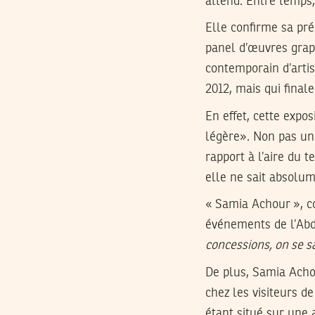
attend. Entre temps,
Elle confirme sa pr
panel d’œuvres graph
contemporain d’artis
2012, mais qui final
En effet, cette expos
légère». Non pas un
rapport à l’aire du 
elle ne sait absolu
« Samia Achour », c
événements de l’Abdel
concessions, on se sa
De plus, Samia Acho
chez les visiteurs d
étant situé sur une 