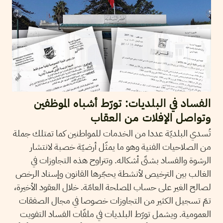
الفساد في البلديات: تورّط أشباه الموظفين
وتواصل الإفلات من العقاب
تُسدي البلديّة عددا من الخدمات للمواطنين كما تمتلك جملة
من الصلاحيات الفنية وهو ما يمثّل أرضيّة خصبة لانتشار
الرشوة والفساد بشتّى أشكاله. وتتراوح هذه التجاوزات في
الغالب بين الترخيص لأنشطة يحجّرها القانون وإسناد الرخص
لصالح الغير على حساب المصلحة العامّة. خلال العقود الأخيرة،
تمّ تسجيل الكثير من التجاوزات خصوصا في مجال الصفقات
العمومية. ويشمل تورّط البلديات في ملفّات الفساد التفويت