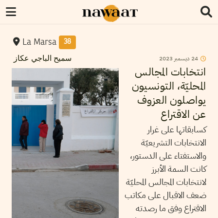
La Marsa
38
2023
ديسمبر
24
سميح الباجي عكاز
انتخابات المجالس
المحليّة، التونسيون
يواصلون العزوف
عن الاقتراع
كسابقاتها على غرار
الانتخابات التشريعيّة
والاستفتاء على الدستور،
كانت السمة الأبرز
لانتخابات المجالس المحليّة
ضعف الاقبال على مكاتب
الاقتراع وفق ما رصدته