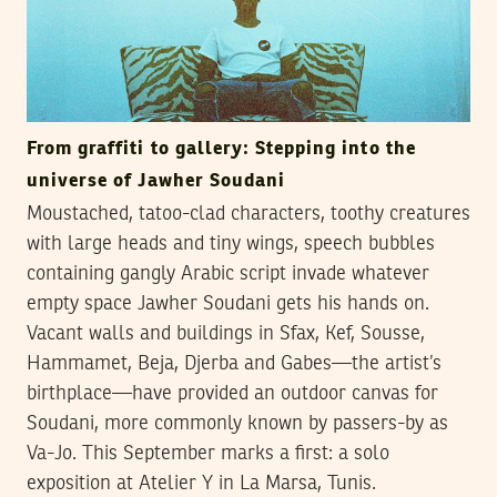
From graffiti to gallery: Stepping into the
universe of Jawher Soudani
Moustached, tatoo-clad characters, toothy creatures
with large heads and tiny wings, speech bubbles
containing gangly Arabic script invade whatever
empty space Jawher Soudani gets his hands on.
Vacant walls and buildings in Sfax, Kef, Sousse,
Hammamet, Beja, Djerba and Gabes—the artist’s
birthplace—have provided an outdoor canvas for
Soudani, more commonly known by passers-by as
Va-Jo. This September marks a first: a solo
exposition at Atelier Y in La Marsa, Tunis.