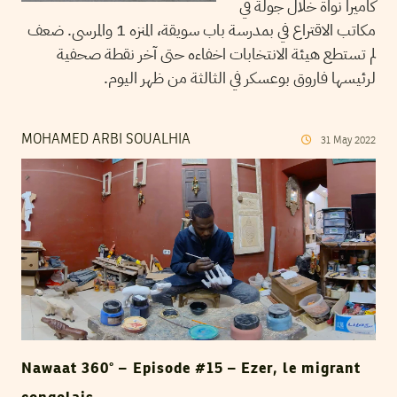
كاميرا نواة خلال جولة في
مكاتب الاقتراع في بمدرسة باب سويقة، المنزه 1 والمرسى. ضعف
لم تستطع هيئة الانتخابات اخفاءه حتى آخر نقطة صحفية
لرئيسها فاروق بوعسكر في الثالثة من ظهر اليوم.
MOHAMED ARBI SOUALHIA
31
May
2022
Nawaat 360° – Episode #15 – Ezer, le migrant