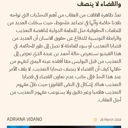
والقضاء لا ينصف
تعدّ ظاهرة الافلات من العقاب من أهم التحدّيات التي تواجه
بلادنا خاصّة وأنّها في تصاعد ملحوظ، حيث سجّلت العديد من
المنظمات الحقوقية مثل المنظمة الدولية لمناهضة التعذيب
والرابطة التونسية للدفاع عن حقوق الانسان أن العديد من
قضايا التعذيب أو سوء المعاملة لا تصل إلى طور المحاكمة. في
هذا الفيديو نستعرض حالة أحمد بن عبدة الذي تعرّض إلى
التعذيب من قبل البوليس ممّا أفقده عينه اليمنى لنفهم من
خلالها كيف أن القضاء لا ينصف ضحايا التعذيب. لا يقف الأمر
عند هذا الحدّ فإلى جانب عدم تعاون القضاء في قضايا
التعذيب هناك إشكال في النصّ القانونيّ حيث ظلّ مفهوم
التعذيب هلاميا وغير دقيق ولا يستوعب مفهوم التعذيب من
أجل العقاب.
ADRIANA VIDANO
26
March
2018