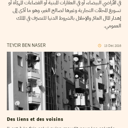
في الأراضي البيضاء، أو في العقارات المبنية أو الفضاءات المهيّأة أو
تسويغ المحلاّت التجارية وغيرها لصالح الغير، وهو ما أدّى إلى
إهدار المال العامّ والإخلال بالشروط الدنيا للتصرّف في الملك
العمومي.
TEYCIR BEN NASER
13
Dec
2016
Des liens et des voisins