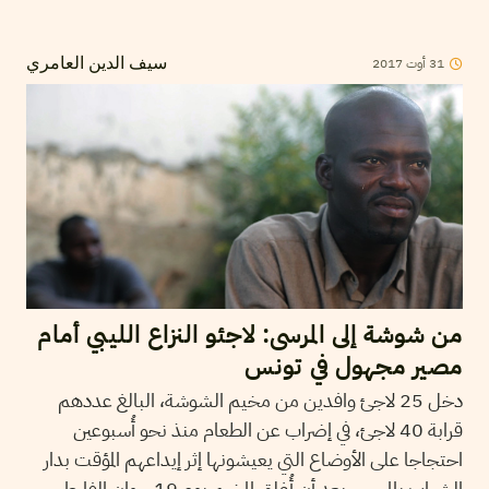
2017
أوت
31
سيف الدين العامري
من شوشة إلى المرسى: لاجئو النزاع الليبي أمام
مصير مجهول في تونس
دخل 25 لاجئ وافدين من مخيم الشوشة، البالغ عددهم
قرابة 40 لاجئ، في إضراب عن الطعام منذ نحو أُسبوعين
احتجاجا على الأوضاع التي يعيشونها إثر إيداعهم المؤقت بدار
الشباب بالمرسى، بعد أن أُغلِق المخيم يوم 19 جوان الفارط.