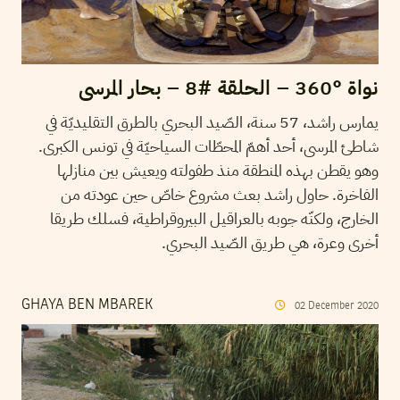
نواة °360 – الحلقة #8 – بحار المرسى
يمارس راشد، 57 سنة، الصّيد البحري بالطرق التقليديّة في
شاطئ المرسى، أحد أهمّ المحطّات السياحيّة في تونس الكبرى.
وهو يقطن بهذه المنطقة منذ طفولته ويعيش بين منازلها
الفاخرة. حاول راشد بعث مشروع خاصّ حين عودته من
الخارج، ولكنّه جوبه بالعراقيل البيروقراطية، فسلك طريقا
أخرى وعرة، هي طريق الصّيد البحري.
GHAYA BEN MBAREK
02
December
2020