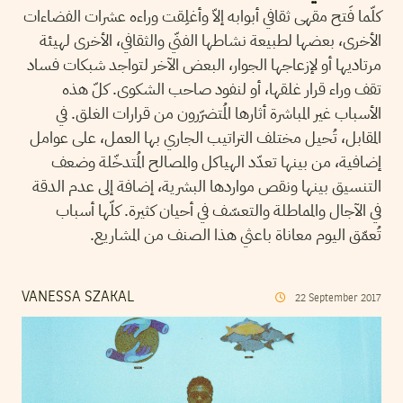
كلّما فَتح مقهى ثقافي أبوابه إلاّ وأغلِقت وراءه عشرات الفضاءات
الأخرى، بعضها لطبيعة نشاطها الفنّي والثقافي، الأخرى لهيئة
مرتاديها أو لإزعاجها الجوار، البعض الآخر لتواجد شبكات فساد
تقف وراء قرار غلقها، أو لنفود صاحب الشكوى. كلّ هذه
الأسباب غير المباشرة أثارها المُتضرّرون من قرارات الغلق. في
المقابل، تُحيل مختلف التراتيب الجاري بها العمل، على عوامل
إضافية، من بينها تعدّد الهياكل والمصالح المُتدخّلة وضعف
التنسيق بينها ونقص مواردها البشرية، إضافة إلى عدم الدقة
في الآجال والمماطلة والتعسّف في أحيان كثيرة. كلّها أسباب
تُعمّق اليوم معاناة باعثي هذا الصنف من المشاريع.
VANESSA SZAKAL
22
September
2017