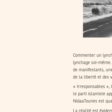
Commenter un lyncha
lynchage soi-même. 
de manifestants, un
de la liberté et des
« Irresponsables », 
le parti islamiste a
NidaaTounes est quant
La réalité est évide