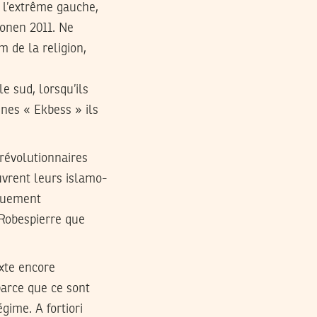
t l’extrême gauche,
onen 2011. Ne
m de la religion,
 sud, lorsqu’ils
nes « Ekbess » ils
 révolutionnaires
uvrent leurs islamo-
iquement
n Robespierre que
xte encore
parce que ce sont
gime. A fortiori