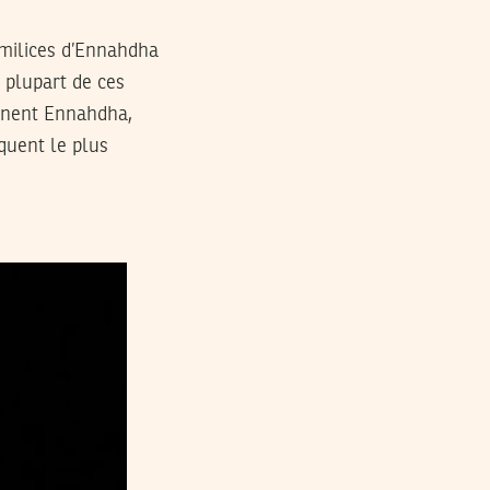
 milices d’Ennahdha
a plupart de ces
rgnent Ennahdha,
iquent le plus