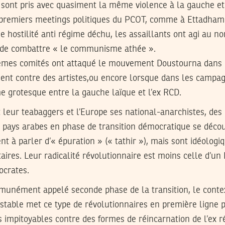
en sont pris avec quasiment la même violence à la gauche e
premiers meetings politiques du PCOT, comme à Ettadham
 hostilité anti régime déchu, les assaillants ont agi au no
r de combattre « le communisme athée ».
mes comités ont attaqué le mouvement Doustourna dans le
ment contre des artistes,ou encore lorsque dans les campag
 grotesque entre la gauche laïque et l’ex RCD.
t leur teabaggers et l’Europe ses national-anarchistes, des
s pays arabes en phase de transition démocratique se déco
ent à parler d’« épuration » (« tathir »), mais sont idéolog
itaires. Leur radicalité révolutionnaire est moins celle d’u
ocrates.
munément appelé seconde phase de la transition, le conte
nstable met ce type de révolutionnaires en première ligne 
 impitoyables contre des formes de réincarnation de l’ex ré