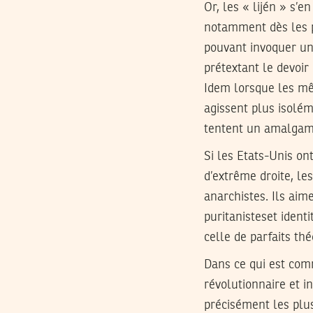
Or, les « lijén » s’
notamment dès les 
pouvant invoquer une
prétextant le devoi
Idem lorsque les mê
agissent plus isolé
tentent un amalgame
Si les Etats-Unis on
d’extrême droite, le
anarchistes. Ils aim
puritanisteset ident
celle de parfaits thé
Dans ce qui est com
révolutionnaire et i
précisément les plus