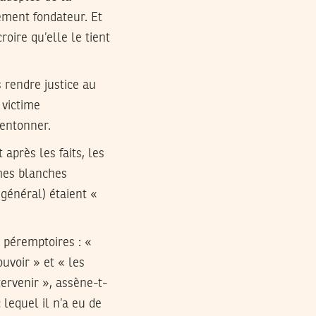
ement fondateur. Et
roire qu’elle le tient
s rendre justice au
 victime
 entonner.
près les faits, les
rmes blanches
 général) étaient «
s péremptoires : «
ouvoir » et « les
tervenir », assène-t-
lequel il n’a eu de