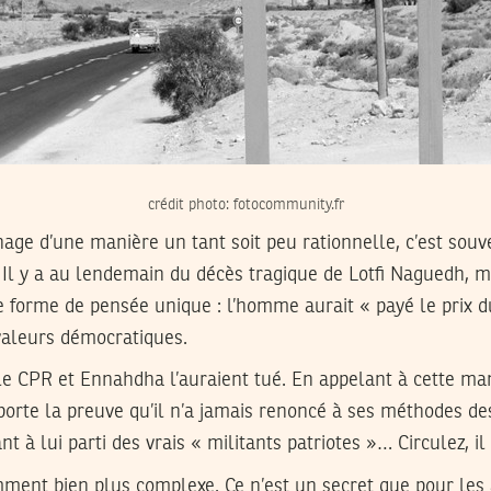
crédit photo: fotocommunity.fr
ge d’une manière un tant soit peu rationnelle, c’est souve
Il y a au lendemain du décès tragique de Lotfi Naguedh, m
e forme de pensée unique : l’homme aurait « payé le prix d
 valeurs démocratiques.
le CPR et Ennahdha l’auraient tué. En appelant à cette man
pporte la preuve qu’il n’a jamais renoncé à ses méthodes d
 à lui parti des vrais « militants patriotes »… Circulez, il n
mment bien plus complexe. Ce n’est un secret que pour les