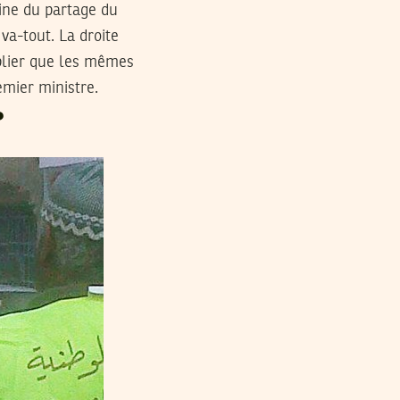
aine du partage du
va-tout. La droite
ublier que les mêmes
emier ministre.
?