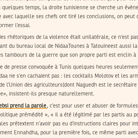
is quelques temps, la droite tunisienne se cherche un évèn
 avec laquelle ses chefs ont tiré les conclusions, on peut c
ormer l’essai.
es rhétoriques de la violence était unilatérale, ce n’est pa
ant du bureau local de NidaaTounes à Tatouineest aussi la
 tambours de la guerre que son propre parti est enclin à
ce de presse convoquée à Tunis quelques heures seulement a
aa ne s’en cachaient pas : les cocktails Molotov et les a
de l’Union des agriculteurs(dont Naguedh est le secrétaire
e», insistent-ils presque naturellement.
ebsi prend la parole
, c’est pour user et abuser de formule
olitique prémédité », « il a été légitimé par les partis au p
ales prétextent n’avoir pas eu d’instructions claires pour in
ment Ennahdha, pour la première fois, ce même parti avec 