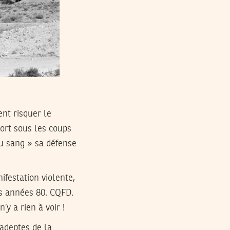
nt risquer le
ort sous les coups
u sang » sa défense
ifestation violente,
es années 80. CQFD.
’y a rien à voir !
 adeptes de la