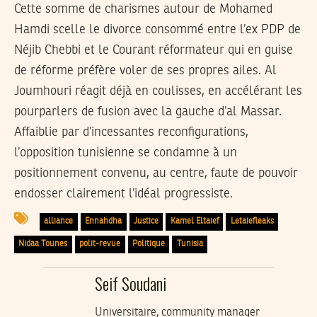
Cette somme de charismes autour de Mohamed
Hamdi scelle le divorce consommé entre l’ex PDP de
Néjib Chebbi et le Courant réformateur qui en guise
de réforme préfère voler de ses propres ailes. Al
Joumhouri réagit déjà en coulisses, en accélérant les
pourparlers de fusion avec la gauche d’al Massar.
Affaiblie par d’incessantes reconfigurations,
l’opposition tunisienne se condamne à un
positionnement convenu, au centre, faute de pouvoir
endosser clairement l’idéal progressiste.
alliance
Ennahdha
Justice
Kamel Eltaief
Letaiefleaks
Nidaa Tounes
polit-revue
Politique
Tunisia
Seif Soudani
Universitaire, community manager