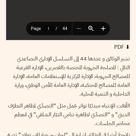
⬇︎ PDF
تشير الوثائق و عددها 44 إلى التسلسل الإداري التصاعدي
التالي : المصلحة الجهوية المختصة بالقصرين، الإدارة الفرعية
للمصالح الجهوية، الإدارة المركزية للإستعلامات العامة، الإدارة
العامة للمصالح المختصّة، الإدارة العامة للأمن الوطني، وزارة
الداخلية و التنمية المحلية.
اللّافت للإنتباه مبدئيّا تواتر جُمل مثل “التصدّي لمظاهر التطرّف
الديني” و “التصدّي لظاهرة تنامي التيّار السّلفي” في مُعظم
محاضر الجلسات.
نلاحظ أيضا في الوثائق إشارة إلى “لجان جهوية للإستعلام” تضمّ