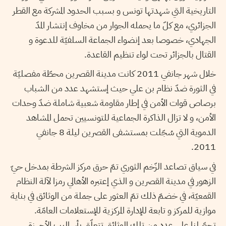
التاريخية التي شهدتها تونس و بسبب الحدود المشركة مع القطر
الجزائري، مع كلّ ما يحمله الجوار من مخاوف إنتشار المدّ
الجهادي، خصوصا بعد إنضواء الجماعة السلفيّة للدعوة و
القتال بالجزائر تحت لواء تنظيم القاعدة.
خلال شهر جانفي 2011 كانت مدينة القصرين محطّة مفصليّة
في الثورة ضدّ نظام بن علي حيث إستشهد عدد من الشباب
برصاص قوات الأمن في إطار مقاومة شعبية شاملة ضدّ وحدات
الأمن، و لا تزال الذاكرة الجماعية للتونسيين تحمل المشاهد
الدموية التي سُجّلت بمستشفى القصرين ليلة 8 جانفي
2011.
في سياق تصاعد الزّخم الثوري تمّ حرق مركز الشرطة بمدخل حيّ
الزهور في مدينة القصرين و الذي إعتبره الأهالي رمزا لآلة النظام
القمعيّة، في خضمّ ذلك تمّ العثور على جملة من الوثائق في بناية
موازية للمركز و تابعة للإدارة المركزية للإستعلامات العامّة.
تحصّلنا على عدد من تلك الوثائق تتعلّق بأساليب الأجهزة