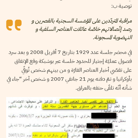
توصية ب:
مراقبة المتردّدين على المؤسّسة السجنية بالقصرين و
رصد إتّصالاتهم خاصّة عائلات العناصر السلفية و
النهضوية المسجونة.
في محضر جلسة عدد 1929 بتاريخ 7 أفريل 2008 و بعد سرد
فصول عمليّة إجتياز للحدود خلسة عبر بوشبكة وقع الإتفاق
على تقصّي أخبار العناصر الفارّة و من بينهم شخص تُوفّي
بأوكرانيا و تمّ دفنه يوم 21 جانفي 2007 و شخص آخر “جاء في
شأنه أنّه تلقّى حتفه بالعراق.