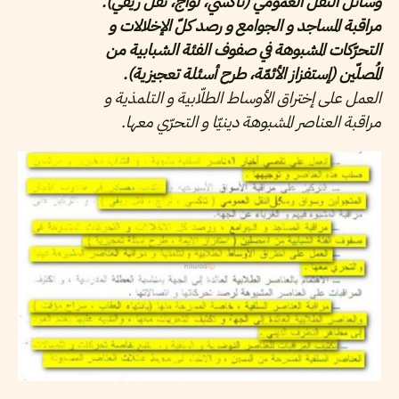
وسائل النقل العمومي (تاكسي، لواج، نقل ريفي).
مراقبة المساجد و الجوامع و رصد كلّ الإخلالات و
التحرّكات المشبوهة في صفوف الفئة الشبابية من
المُصلّين (إستفزاز الأئمّة، طرح أسئلة تعجيزية).
العمل على إختراق الأوساط الطلّابية و التلمذية و
مراقبة العناصر المشبوهة دينيّا و التحرّي معها.