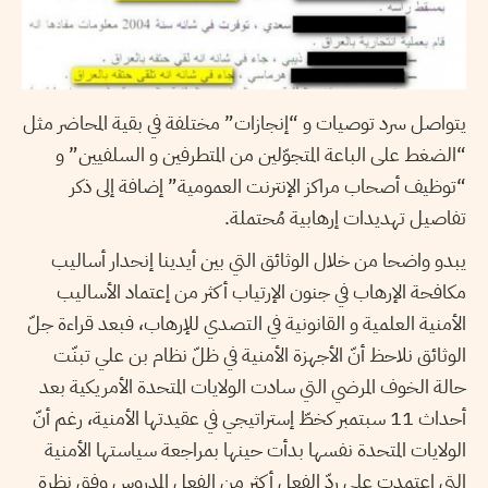
يتواصل سرد توصيات و “إنجازات” مختلفة في بقية المحاضر مثل
“الضغط على الباعة المتجوّلين من المتطرفين و السلفيين” و
“توظيف أصحاب مراكز الإنترنت العمومية” إضافة إلى ذكر
تفاصيل تهديدات إرهابية مُحتملة.
يبدو واضحا من خلال الوثائق التي بين أيدينا إنحدار أساليب
مكافحة الإرهاب في جنون الإرتياب أكثر من إعتماد الأساليب
الأمنية العلمية و القانونية في التصدي للإرهاب، فبعد قراءة جلّ
الوثائق نلاحظ أنّ الأجهزة الأمنية في ظلّ نظام بن علي تبنّت
حالة الخوف المرضي التي سادت الولايات المتحدة الأمريكية بعد
أحداث 11 سبتمبر كخطّ إستراتيجي في عقيدتها الأمنية، رغم أنّ
الولايات المتحدة نفسها بدأت حينها بمراجعة سياستها الأمنية
التي إعتمدت على ردّ الفعل أكثر من الفعل المدروس وفق نظرة