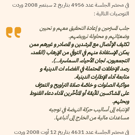
في محضر الجلسة عدد 4956 بتاريخ 2 سبتمبر 2008 وردت
التوصيات التالية :
جلب المسرّحين و إعادة التحقيق معهم و تحيين
وضعيّاتهم و محاولة ترويضهم.
تكثيف الإتّصال مع المرشدين و المصادر و غيرهم ممن
يمكن الإستفادة منهم في التوقي من الإرهاب (العُمد،
التجمعيون، لجان الأحياء، السماسرة…).
رصد الإخلالات المحتملة في الفضاء ات الدينية و
متابعة آداء الإطارات الدينية.
مواكبة الصلوات و خاصّة صلاة التراويح و التعرّف
على المشاكسين للأيمّة أو المتأخّرين لآداء دعاء القنوط
وبحثهم.
الإنتباه إلى أساليب حركة النهضة في توجيه
مساعدات مالية من الخارج إلى أتباعها.
في محضر الجلسة عدد 4631 بتاريخ 12 أوت 2008 وردت