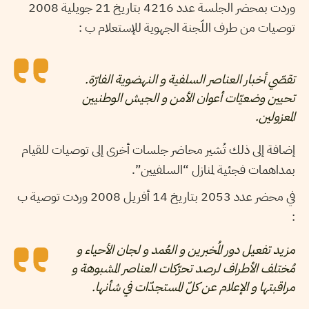
وردت بمحضر الجلسة عدد 4216 بتاريخ 21 جويلية 2008
توصيات من طرف اللّجنة الجهوية للإستعلام ب :
تقصّي أخبار العناصر السلفية و النهضوية الفارّة.
تحيين وضعيّات أعوان الأمن و الجيش الوطنيين
المعزولين.
إضافة إلى ذلك تُشير محاضر جلسات أخرى إلى توصيات للقيام
بمداهمات فجئية لمنازل “السلفيين”.
في محضر عدد 2053 بتاريخ 14 أفريل 2008 وردت توصية ب
:
مزيد تفعيل دور المُخبرين و العُمد و لجان الأحياء و
مُختلف الأطراف لرصد تحرّكات العناصر المشبوهة و
مراقبتها و الإعلام عن كلّ المستجدّات في شأنها.