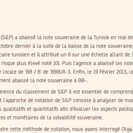
(S&P) a abaissé la note souveraine de la Tunisie en mai de
tobre dernier à la suite de la baisse de la note souverain
aire tunisien et à attribué un 8 sur une échelle allant de 1 
 risque plus élevé noté 10). Puis l’agence a abaissé les not
locale de ‘BB / B’ de ‘BBB/A-3. Enfin, le 19 Février 2013, 
ment abaissé la note souveraine à BB-.
inence du classement de S&P il est essentiel de comprendr
t l’approche de notation de S&P consiste à analyser de ma
 qualitatifs et quantitatifs afin d’évaluer les aspects polit
res et monétaires de la solvabilité souveraine.
re cette méthode de notation, nous avons interrogé Olga K