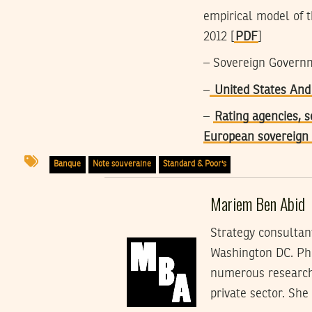
empirical model of t
2012 [
PDF
]
– Sovereign Govern
–
United States And
–
Rating agencies, s
European sovereign 
Banque
Note souveraine
Standard & Poor's
Mariem Ben Abid
Strategy consultan
Washington DC. PhD
numerous research 
private sector. She