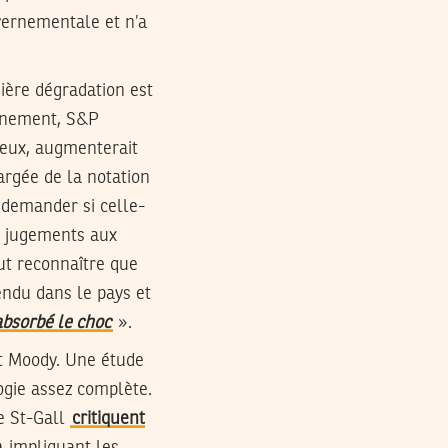
uvernementale et n’a
ière dégradation est
événement, S&P
n eux, augmenterait
argée de la notation
 demander si celle-
ls jugements aux
aut reconnaître que
endu dans le pays et
bsorbé le choc
».
et Moody. Une étude
ogie assez complète.
de St-Gall
critiquent