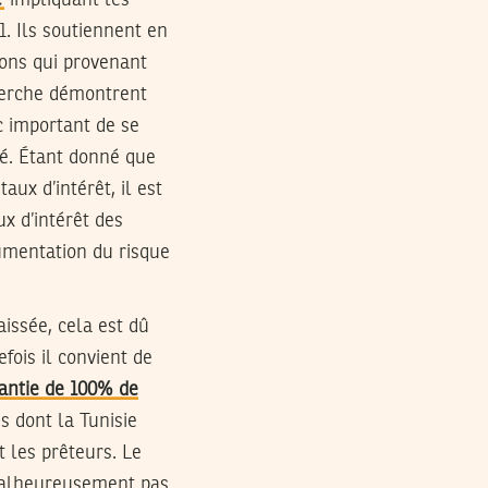
e
impliquant les
. Ils soutiennent en
ions qui provenant
cherche démontrent
c important de se
é. Étant donné que
aux d’intérêt, il est
ux d’intérêt des
gumentation du risque
issée, cela est dû
fois il convient de
rantie de 100% de
s dont la Tunisie
t les prêteurs. Le
t malheureusement pas