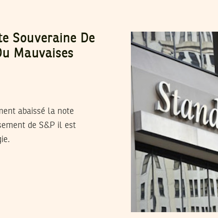
te Souveraine De
 Ou Mauvaises
ment abaissé la note
sement de S&P il est
ie.