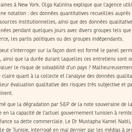
aines à New York. Olga Kalinina explique que l’agence util
ne notation : des données quantitatives recueillies aupré
sources institutionnelles, ainsi que des données qualitative
enées pendant quelques jours avec divers groupes tels que
e, les partis politiques ou des groupes indépendants.
eut s’interroger sur la façon dont est formé le panel perm
, ainsi que la durée durant laquelles ces entretiens sont o
évaluer le risque de solvabilité d’un pays ? Malheureusem
claire quant à la collecte et l’analyse des données qualitat
ur évaluation qualitative des risques très subjective et p
inent.
rmé que la dégradation par S&P de la note souveraine de la
 en la capacité de l’actuel gouvernement tunisien à remb
échéance sa dette commerciale. Le Dr Mustapha Kamel Nabli
e de Tunisie, interrogé en mai dernier par les médias à pr