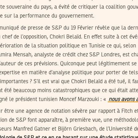
te souveraine du pays, a évité de critiquer la coalition go
ue sur la performance du gouvernement.
mmuniqué de presse de S&P du 19 Février révèle que la dern
u chef de l’opposition, Chokri Belaïd. En effet suite à cet 
érioration de la situation politique en Tunisie ce qui, selo
amira Mensah, analyste de crédit chez S&P Londres, est ch
 l’auteur de ces prévisions. Quiconque peut légitimement se
expertise en matière d’analyse politique pour porter de te
mportantes ? S’il est vrai que Chokri Belaïd a été tué, il f
t été beaucoup moins catastrophiques que ce qui était att
gné le président tunisien Moncef Marzouki : «
nous avons a
r être une agence de notation sévère par rapport à Fitch 
tion de S&P font apparaître, à première vue, une méthodol
sseurs Manfred Gatner et Bijörn Griesbach, de l’Université 