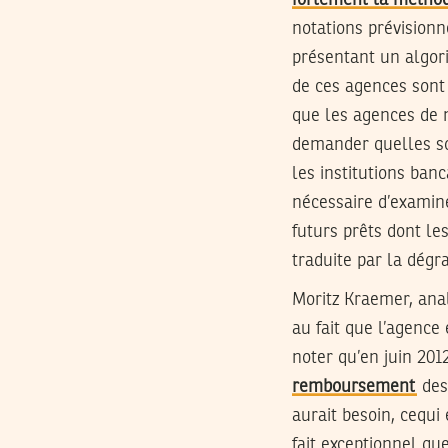
fortement la méthod
notations prévisionn
présentant un algor
de ces agences sont 
que les agences de 
demander quelles so
les institutions banc
nécessaire d’examiner
futurs prêts dont le
traduite par la dégr
Moritz Kraemer, anal
au fait que l’agence
noter qu’en juin 201
remboursement
des 
aurait besoin, cequi
fait exceptionnel qu