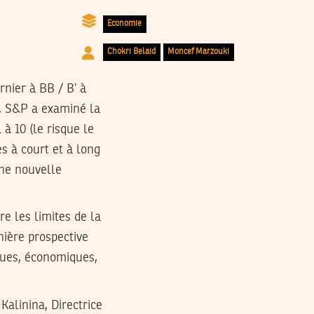
Economie
Chokri Belaid
Moncef Marzouki
rnier à BB / B’ à
e, S&P a examiné la
à 10 (le risque le
es à court et à long
une nouvelle
e les limites de la
nière prospective
iques, économiques,
alinina, Directrice