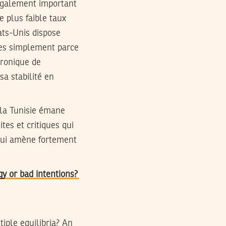
 également important
e plus faible taux
tats-Unis dispose
ises simplement parce
hronique de
a stabilité en
à la Tunisie émane
tes et critiques qui
 qui amène fortement
gy or bad intentions?
tiple equilibria? An