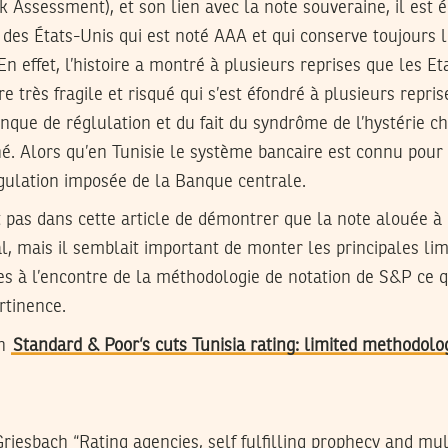
k Assessment), et son lien avec la note souveraine, il est
des États-Unis qui est noté AAA et qui conserve toujours l
En effet, l’histoire a montré à plusieurs reprises que les E
e très fragile et risqué qui s’est éfondré à plusieurs repr
anque de réglulation et du fait du syndrôme de l’hystérie c
. Alors qu’en Tunisie le système bancaire est connu pour s
égulation imposée de la Banque centrale.
agit pas dans cette article de démontrer que la note alouée 
l, mais il semblait important de monter les principales limi
es à l’encontre de la méthodologie de notation de S&P ce
rtinence.
en
Standard & Poor’s cuts Tunisia rating: limited methodolo
riesbach “Rating agencies, self fulfilling prophecy and mul