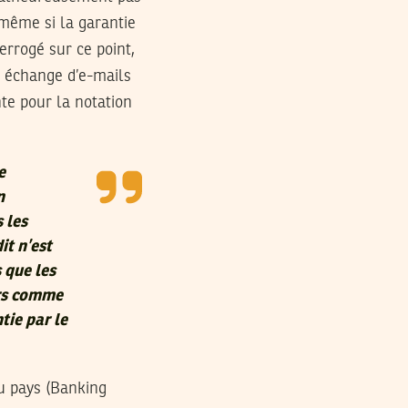
même si la garantie
errogé sur ce point,
n échange d’e-mails
nte pour la notation
e
n
 les
it n’est
 que les
urs comme
tie par le
du pays (Banking