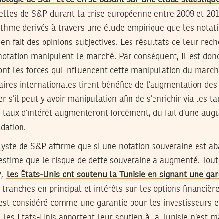
ologie de S&P et ce en se basant sur une étude statistiqu
elles de S&P durant la crise européenne entre 2009 et 2011
ithme derivés à travers une étude empirique que les notat
en fait des opinions subjectives. Les résultats de leur re
notation manipulent le marché. Par conséquent, Il est don
nt les forces qui influencent cette manipulation du march
aires internationales tirent bénéfice de l’augmentation des t
 s’il peut y avoir manipulation afin de s’enrichir via les ta
s taux d’intérêt augmenteront forcément, du fait d’une au
adation.
yste de S&P affirme que si une notation souveraine est aba
 estime que le risque de dette souveraine a augmenté. Toute
2,
les États-Unis ont soutenu la Tunisie en signant une ga
tranches en principal et intérêts sur les options financière
 est considéré comme une garantie pour les investisseurs e
e les Etats-Unis apportent leur soutien à la Tunisie n’es