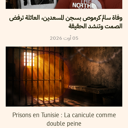
وفاة سالم كرموص بسجن المسعدين، العائلة ترفض
الصمت وتنشد الحقيقة
2026
أوت
05
Prisons en Tunisie : La canicule comme
double peine