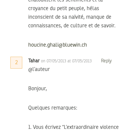
chatouillent les sentiments et la
croyance du petit peuple, hélas
inconscient de sa naïvité, manque de
connaissances, de culture et de savoir.
houcine.ghali@bluewin.ch
Tahar
Reply
on 07/05/2013 at 07/05/2013
2
@l’auteur
Bonjour,
Quelques remarques:
1. Vous écrivez “L’extraordinaire violence