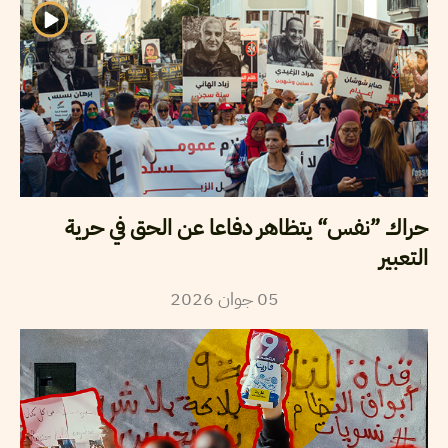
حراك ”نفس“ يتظاهر دفاعا عن الحق في حرية
التعبير
2026
جوان
05