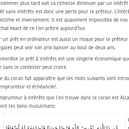
ommer plus tard voit sa richesse diminuer par un intérêt n
rêt sans intérêts est donc une perte pour le prêteur. L’intérê
 victime et inversement. Il est quasiment impossible de nos 
chat exact de ce l’on prêtre aujourd’hui.
 un prêt en ordinateur est aussi un risque pour le prêteur
égales peut voir son prix baisser au bout de deux ans.
 interdise le prêt à intérêts est une singerie économique q
 sans le contester peut croire.
 du coran fait apparaître que les mots suivants sont introu
 emprunteur et échéancier.
emprunteur à intérêts que l’on trouve dans le coran est Alla
 sont les bons musulmans:
مَّن ذَا الَّذِي يُقْرِضُ اللّهَ قَرْضًا حَسَنًا فَيُضَاعِفَهُ لَهُ أَضْعَافًا