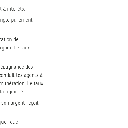
t à intérêts.
 angle purement
ration de
rgner. Le taux
 répugnance des
conduit les agents à
émunération. Le taux
a liquidité.
 son argent reçoit
rquer que