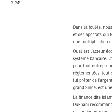
2-245
Dans la foulée, nou
et des apostats qui f
une multiplication d
Quel est l’acteur éc
système bancaire. C’e
pour tout entrepren
réglementées, tout e
lui prêter de l’argen
grand Singe, est une
La finance dite islam
Dukhani recomman
par un jeune « musu