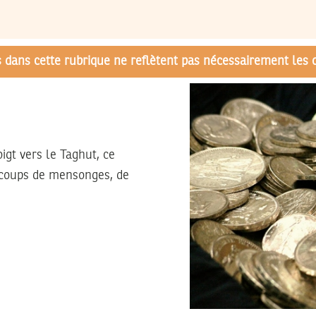
és dans cette rubrique ne reflètent pas nécessairement les 
igt vers le Taghut, ce
à coups de mensonges, de