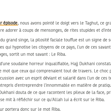
er épisode
, nous avons pointé le doigt vers le Taghut, ce gr
aire adorer à coups de mensonges, de rites stupides et d’int
u grand singe, la pilosité faciale touffue est un signe de s
es qui hypnotise les citoyens de ce pays, l’un de ces savant
oges, sortit un mot savant : Le Riba.
s d’une soudaine horreur inqualifiable, Hajj Dukhani constat
 mot que ceux qui comprenaient tout de travers. Le choc p
cussion avec un esprit déviant et salarié dans l’un de ces 
ntrepris d’entreprendre l’innommable en matière de pratiqu
 Dukhani douta de ce que racontent les pileux de la face, pri
se mit à réfléchir sur ce qu’Allah lui a écrit sur le Riba.
our portera donc sur le mot Riba.