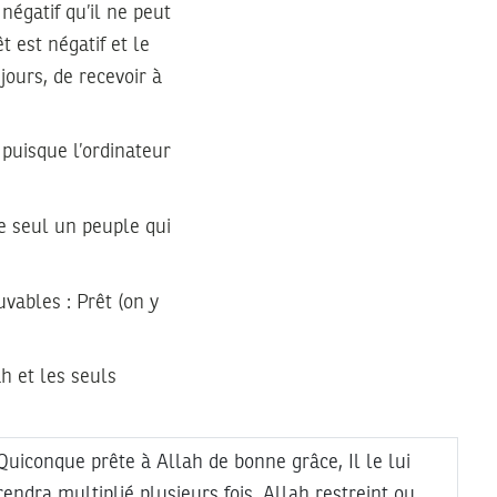
égatif qu’il ne peut
t est négatif et le
jours, de recevoir à
 puisque l’ordinateur
ue seul un peuple qui
vables : Prêt (on y
h et les seuls
Quiconque prête à Allah de bonne grâce, Il le lui
rendra multiplié plusieurs fois. Allah restreint ou