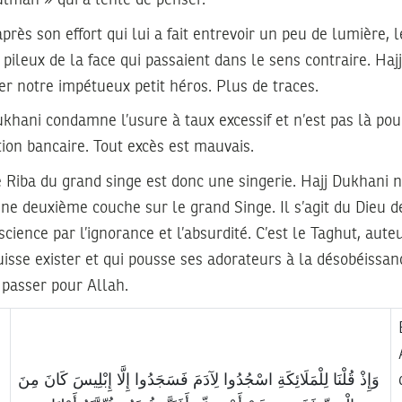
rès son effort qui lui a fait entrevoir un peu de lumière,
pileux de la face qui passaient dans le sens contraire. Ha
er notre impétueux petit héros. Plus de traces.
hani condamne l’usure à taux excessif et n’est pas là pour
ion bancaire. Tout excès est mauvais.
 Riba du grand singe est donc une singerie. Hajj Dukhani n
une deuxième couche sur le grand Singe. Il s’agit du Dieu 
science par l’ignorance et l’absurdité. C’est le Taghut, aut
isse exister et qui pousse ses adorateurs à la désobéissanc
 passer pour Allah.
وَإِذْ قُلْنَا لِلْمَلَائِكَةِ اسْجُدُوا لِآدَمَ فَسَجَدُوا إِلَّا إِبْلِيسَ كَانَ مِنَ