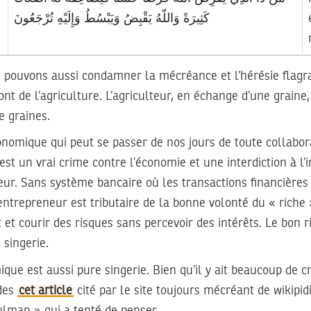
كَثِيرَةً وَاللّهُ يَقْبِضُ وَيَبْسُطُ وَإِلَيْهِ تُرْجَعُونَ
s pouvons aussi condamner la mécréance et l’hérésie flag
ont de l’agriculture. L’agriculteur, en échange d’une graine,
e graines.
onomique qui peut se passer de nos jours de toute collabor
st un vrai crime contre l’économie et une interdiction à l’i
eur. Sans système bancaire où les transactions financières
ntrepreneur est tributaire de la bonne volonté du « riche 
t et courir des risques sans percevoir des intérêts. Le bon ri
 singerie.
ique est aussi pure singerie. Bien qu’il y ait beaucoup de cr
des
cet article
cité par le site toujours mécréant de wikipidi
lman » qui a tenté de penser.