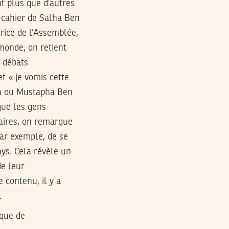
t plus que d’autres
u cahier de Salha Ben
trice de l’Assemblée,
monde, on retient
 débats
et « je vomis cette
va ou Mustapha Ben
que les gens
laires, on remarque
ar exemple, de se
ys. Cela révèle un
e leur
 contenu, il y a
.
nque de