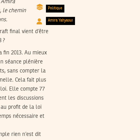
, Amira
Politique
e, le chemin
ons.
Amira Yahyaoui
aft final vient d’être
3 ?
a fin 2013. Au mieux
 en séance plénière
ts, sans compter la
nelle. Cela fait plus
 loi. Elle compte 77
nt les discussions
u profit de la loi
temps nécessaire et
ple rien n’est dit