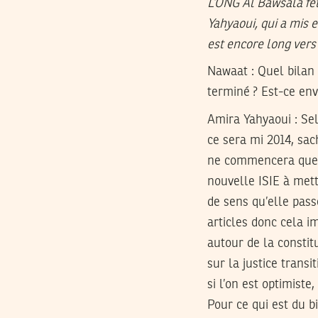
L’ONG Al Bawsala fêt
Yahyaoui, qui a mis 
est encore long vers 
Nawaat : Quel bilan p
terminé ? Est-ce env
Amira Yahyaoui :
Sel
ce sera mi 2014, sac
ne commencera que d
nouvelle ISIE à mettr
de sens qu’elle pass
articles donc cela 
autour de la constit
sur la justice trans
si l’on est optimiste
Pour ce qui est du bi