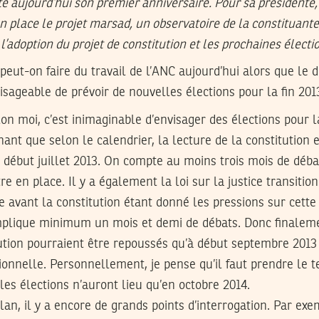
e aujourd’hui son premier anniversaire. Pour sa présidente
en place le projet marsad, un observatoire de la constituant
l’adoption du projet de constitution et les prochaines électi
eut-on faire du travail de l’ANC aujourd’hui alors que le dr
isageable de prévoir de nouvelles élections pour la fin 201
on moi, c’est inimaginable d’envisager des élections pour l
hant que selon le calendrier, la lecture de la constitution
ébut juillet 2013. On compte au moins trois mois de déba
e en place. Il y a également la loi sur la justice transition
e avant la constitution étant donné les pressions sur cette
implique minimum un mois et demi de débats. Donc finaleme
ution pourraient être repoussés qu’à début septembre 2013 a
itionnelle. Personnellement, je pense qu’il faut prendre le 
, les élections n’auront lieu qu’en octobre 2014.
lan, il y a encore de grands points d’interrogation. Par exem