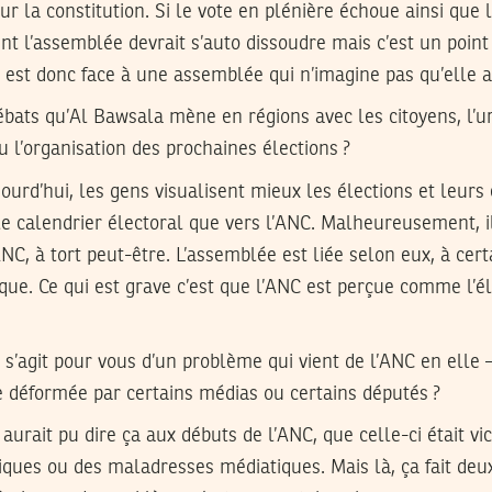
sur la constitution. Si le vote en plénière échoue ainsi que
t l’assemblée devrait s’auto dissoudre mais c’est un poin
 est donc face à une assemblée qui n’imagine pas qu’elle a
bats qu’Al Bawsala mène en régions avec les citoyens, l’u
u l’organisation des prochaines élections ?
ourd’hui, les gens visualisent mieux les élections et leurs 
le calendrier électoral que vers l’ANC. Malheureusement, 
ANC, à tort peut-être. L’assemblée est liée selon eux, à cer
que. Ce qui est grave c’est que l’ANC est perçue comme l’é
l s’agit pour vous d’un problème qui vient de l’ANC en ell
e déformée par certains médias ou certains députés ?
aurait pu dire ça aux débuts de l’ANC, que celle-ci était v
tiques ou des maladresses médiatiques. Mais là, ça fait deux