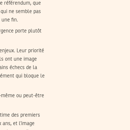
 le référendum, que
t qui ne semble pas
 une fin.
rgence porte plutôt
enjeux. Leur priorité
ils ont une image
tains échecs de la
lément qui bloque le
e –même ou peut-être
ictime des premiers
 ans, et l’image