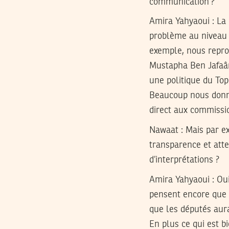
communication ?
Amira Yahyaoui :
La 
problème au niveau d
exemple, nous repro
Mustapha Ben Jafaâr 
une politique du To
Beaucoup nous donne
direct aux commissio
Nawaat : Mais par ex
transparence et attei
d’interprétations ?
Amira Yahyaoui :
Oui
pensent encore que M
que les députés aura
En plus ce qui est b