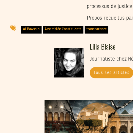
processus de justice
Propos recueillis par
Al Bawsala
Assemblée Constituante
transparence
Lilia Blaise
Journaliste chez R
Tous ses articles