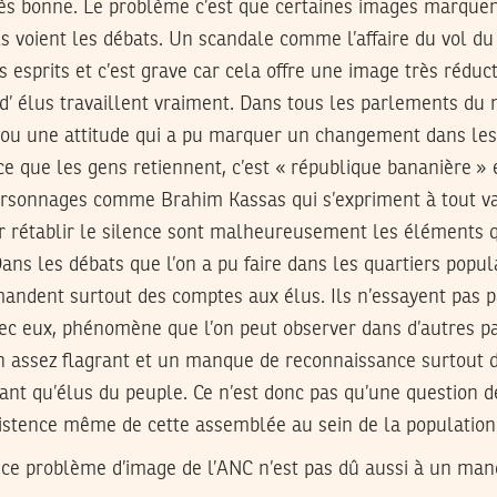
très bonne. Le problème c’est que certaines images marquen
ils voient les débats. Un scandale comme l’affaire du vol d
 esprits et c’est grave car cela offre une image très réduc
d’ élus travaillent vraiment. Dans tous les parlements du 
ou une attitude qui a pu marquer un changement dans les
 ce que les gens retiennent, c’est « république bananière » 
ersonnages comme Brahim Kassas qui s’expriment à tout 
ur rétablir le silence sont malheureusement les éléments 
Dans les débats que l’on a pu faire dans les quartiers popu
mandent surtout des comptes aux élus. Ils n’essayent pas p
ec eux, phénomène que l’on peut observer dans d’autres pa
 assez flagrant et un manque de reconnaissance surtout d
tant qu’élus du peuple. Ce n’est donc pas qu’une question de
xistence même de cette assemblée au sein de la population
 ce problème d’image de l’ANC n’est pas dû aussi à un ma