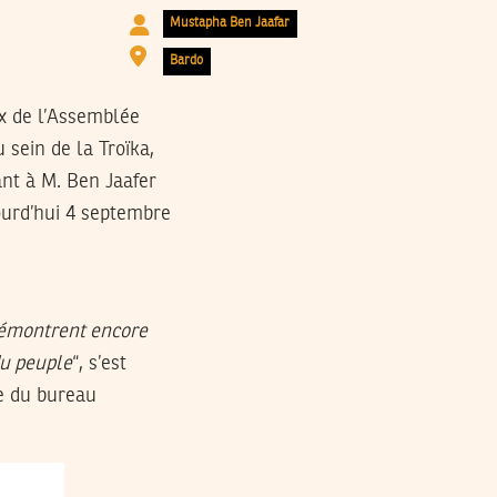
Mustapha Ben Jaafar
Bardo
x de l’Assemblée
 sein de la Troïka,
ant à M. Ben Jaafer
ourd’hui 4 septembre
 démontrent encore
du peuple
“, s’est
e du bureau