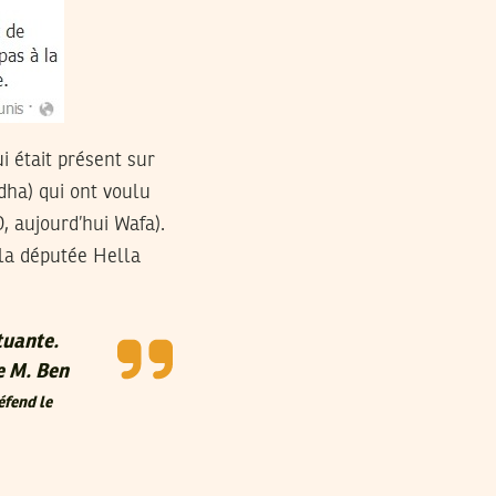
i était présent sur
dha) qui ont voulu
, aujourd’hui Wafa).
 la députée Hella
tuante.
e M. Ben
éfend le