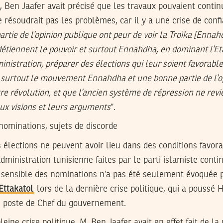
, Ben Jaafer avait précisé que les travaux pouvaient contin
 résoudrait pas les problèmes, car il y a une crise de confi
partie de l’opinion publique ont peur de voir la Troïka [Enna
 détiennent le pouvoir et surtout Ennahdha, en dominant l’Eta
istration, préparer des élections qui leur soient favorables
et surtout le mouvement Ennahdha et une bonne partie de l’o
tre révolution, et que l’ancien système de répression ne rev
ux visions et leurs arguments
“.
 nominations, sujets de discorde
s élections ne peuvent avoir lieu dans des conditions favora
dministration tunisienne faites par le parti islamiste cont
 sensible des nominations n’a pas été seulement évoquée pa
 Ettakatol
lors de la dernière crise politique, qui a poussé 
 poste de Chef du gouvernement.
leine crise politique, M. Ben Jaafer avait en effet fait de la