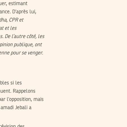
uer, estimant
ance. D’après lui,
hdha, CPR et
t et les
. De l’autre côté, les
pinion publique, ont
ienne pour se venger.
bles si les
inuent. Rappelons
r l’opposition, mais
Hamadi Jebali a
 révision des