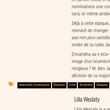
nominations une cond
tard, le même probl
Déjà à cette époque, 
menacé de changer le
pas non plus satisfa
ondes de la radio J
Ennahdha va-t-elle l
image d’un islamism
religieux ? M. Ben J
décision de la major
Assemblée Constituante
Élections
Crise
Ennahdha
Ettakatol
Lilia Weslaty
Lilia Weslaty is a