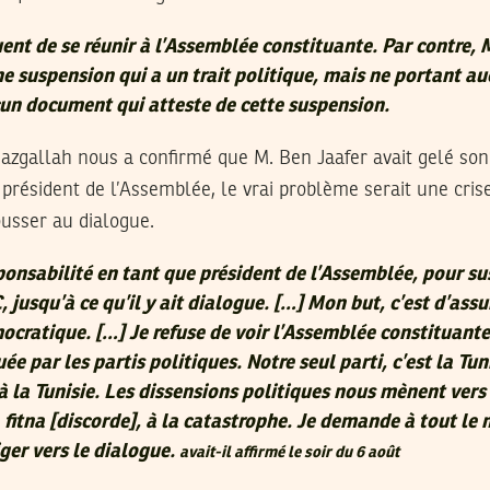
ent de se réunir à l’Assemblée constituante. Par contre, 
e suspension qui a un trait politique, mais ne portant a
ucun document qui atteste de cette suspension.
Razgallah nous a confirmé que M. Ben Jaafer avait gelé son
 président de l’Assemblée, le vrai problème serait une cris
ousser au dialogue.
ponsabilité en tant que président de l’Assemblée, pour s
, jusqu’à ce qu’il y ait dialogue. […] Mon but, c’est d’assu
mocratique. […] Je refuse de voir l’Assemblée constituant
ée par les partis politiques. Notre seul parti, c’est la Tun
’à la Tunisie. Les dissensions politiques nous mènent vers
 fitna [discorde], à la catastrophe. Je demande à tout le
iger vers le dialogue.
avait-il affirmé le soir du 6 août