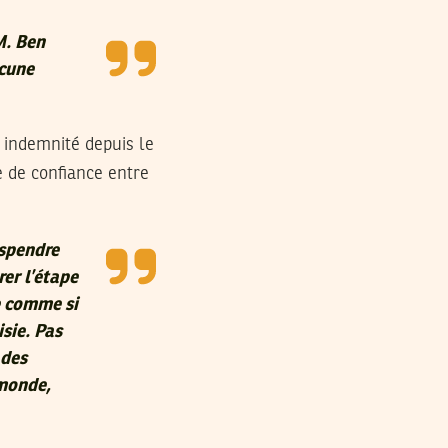
M. Ben
ucune
 indemnité depuis le
e de confiance entre
uspendre
rer l’étape
e comme si
isie. Pas
 des
 monde,