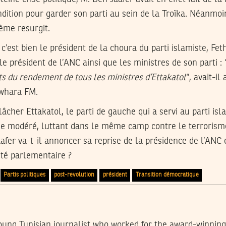
ition pour garder son parti au sein de la Troïka. Néanmoi
ème resurgit.
c’est bien le président de la choura du parti islamiste, Feth
 président de l’ANC ainsi que les ministres de son parti : 
its du rendement de tous les ministres d’Ettakatol
“, avait-il
awhara FM.
âcher Ettakatol, le parti de gauche qui a servi au parti is
e modéré, luttant dans le même camp contre le terrorisme
aafer va-t-il annoncer sa reprise de la présidence de l’ANC 
ité parlementaire ?
Partis politiques
post-revolution
président
Transition démocratique
 young Tunisian journalist who worked for the award-winni