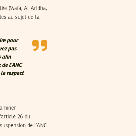
ée (Wafa, Al Aridha,
es au sujet de la
ire pour
vez pas
 afin
x de l’ANC
le respect
xaminer
’article 26 du
 suspension de l’ANC