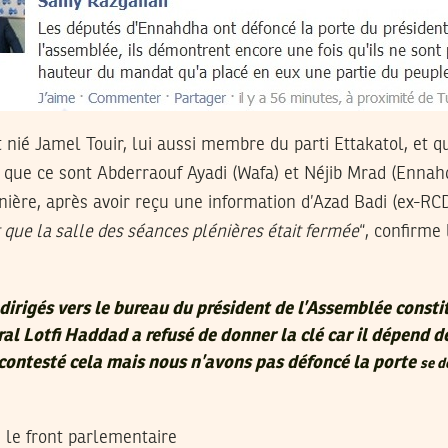
t nié Jamel Touir, lui aussi membre du parti Ettakatol, et qu
te que ce sont Abderraouf Ayadi (Wafa) et Néjib Mrad (Ennah
énière, après avoir reçu une information d’Azad Badi (ex-RCD
 que la salle des séances plénières était fermée
“, confirme
rigés vers le bureau du président de l’Assemblée consti
ral Lotfi Haddad a refusé de donner la clé car il dépend d
contesté cela mais nous n’avons pas défoncé la porte
se d
 le front parlementaire