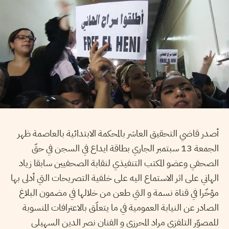
أصدر قاضي التحقيق العاشر بالمحكمة الابتدائية بالعاصمة ظهر
الجمعة 13 سبتمبر الجاري بطاقة ايداع في السجن في حقّ
الصحفي وعضو المكتب التنفيذي لنقابة الصحفيين سابقا زياد
الهاني على اثر الاستماع اليه على خلفية التصريحات التي أدلى بها
مؤخّرا في قناة نسمة و التي طعن من خلالها في مضمون البلاغ
الصادر عن النيابة العمومية في ما يتعلّق بالاعترافات المنسوبة
للمصوّر التلفزي مراد المحرزي و الفنان نصر الدين السهيلي