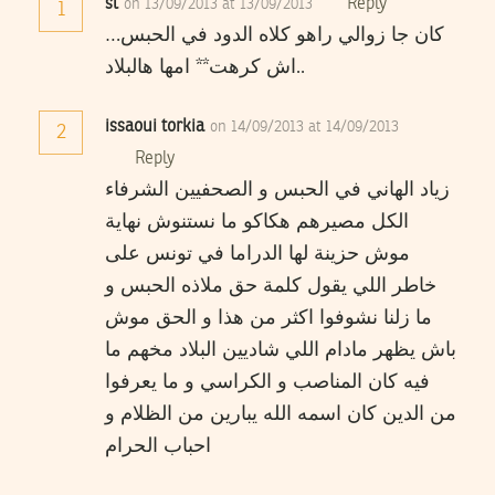
sl
Reply
on 13/09/2013 at 13/09/2013
1
كان جا زوالي راهو كلاه الدود في الحبس…
اش كرهت** امها هالبلاد..
issaoui torkia
on 14/09/2013 at 14/09/2013
2
Reply
زياد الهاني في الحبس و الصحفيين الشرفاء
الكل مصيرهم هكاكو ما نستنوش نهاية
موش حزينة لها الدراما في تونس على
خاطر اللي يقول كلمة حق ملاذه الحبس و
ما زلنا نشوفوا اكثر من هذا و الحق موش
باش يظهر مادام اللي شاديين البلاد مخهم ما
فيه كان المناصب و الكراسي و ما يعرفوا
من الدين كان اسمه الله يبارين من الظلام و
احباب الحرام