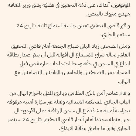
الموقوفين، آنذاك، على ذمّة التحقيق في قضيّة رشق وزير الثقافة
مهدي مبروك بالبيض.
و قرّر قاضي التحقيق تعيين جلسة استماع ثانية بتاريخ 24
سبتمبر الجاري.
ومثل الصحفي زياد الهاني صباح الجمعة أمام قاضي التحقيق
العاشر بحالة سراح للاستماع الى أقواله قبل أن يتمّ اصدار بطاقة
ايداع في السجن في حقّه وسط احتجاجات عارمة من قبل
العشرات من الصحفيين والمحامين والمواطنين المتضامنين مع
الهاني.
و قام عناصر أمن بالزّي النظامي وبالزيّ المدني باخراج الهاني من
الباب الجانبي للمحكمة الابتدائية ونقله عبر سيّارة أمنية مرفوقة
بحراسة أمنية مشدّدة ع الى سجن المرناقية -على الأرجح- الى
حين مثوله مجددا أمام أنظار قاضي التحقيق بتاريخ 24 سبتمبر
الجاري وفق ما جاء في بطاقة الايداع.