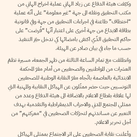
وكيّفت هيئة الدفاع عن زياد الهاني عملية اخراج الهاني من
مكتب التحقيق ونقله الى جهة “غير معلومة” على أنّه عملية
“اختطاف” طاعنة في اجراءات التحقيق من جهة وفي قانونية
بطاقة الايداع من جهة أخرى على اعتبار أنّها “فُرضت” على
حاكم التحقيق الذّي اكتفى بامضائها كي تدخل حيّز التنفيذ
حسب ما جاء في بيان صادر عن الهيئة.
وانطلقت مع تمام الساعة الثالثة من ظهر الجمعة، مسيرة تظمّ
العشرات من المواطنيين والصحفيين من أمام مقرّ المحكمة
الابتدائية بالعاصمة باتّجاه مقرّ النقابة الوطنية للصحفيين
التونسيين حيث حضر ممثّلون عن الهياكل النقابية والمهنية التي
لها علاقة بقطاع الاعلام بالاضافة الى هيئة الدفاع وعدد من
ممثلي المجتمع المدني والاحزاب الديمقراطية والتقدمية بهدف
التعبير عن مساندتهم لتحرّكات الصحفيين في “معركتهم” من
أجل تحرير الاعلام.
وأعلنت نقابة الصحفيين على اثر الاجتماع بممثلي الهياكل