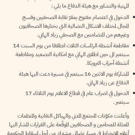
المهنية والتشاور مع هيئة الدفاع ما يلي :
الدخول في اعتصام مفتوح بمقرّ نقابة الصحفيين وفسح
المجال لمختلف الاشكال النضالية التي يختارها الصحافيون
وغيرهم من المتضامنين مع الصحفي زياد الهاني.
مقاطعة أنشطة الرئاسات الثلاث انطلاقا من يوم السبت 14
سبتمبر الى حين اطلاق الهاني مع امكانية التصعيد ومقاطعة
أنشطة أحزاب الترويكا.
المشاركة يوم الاثنين 16 سبتمبر في مسيرة دعت اليها هيئة
الدفاع عن زياد الهاني.
الدخول في اضراب عام في قطاع الاعلام يوم الثلاثاء 17
سبتمبر .
وأعلنت مكوّنات المجتمع المدني والهياكل النقابية والمنظمات
الممثلة للمحامين و الصحافيين الموقّعة على القرارات المشار اليها
أعلاه الانخراط في مسار نضالي مشترك من أجل اسقاط الحكومة