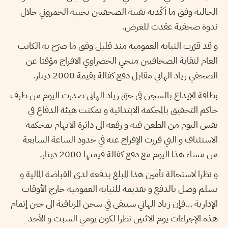
الحالية وفق ما أكّدته نقيبة الصحفيين نجيبة الحمروني خلال
ندوة صحفية عقدت للغرض.
و قد قرّرت النيابة العمومية منذ قليل وفق ما صرّح به الكاتب
العام لنقابة الصحافيين منجي الخضراوي الافراج مؤقتا عن
الصحفي زياد الهاني مقابل دفع كفالة بقيمة 2000 دينار.
بطاقة الإيداع بالسجن في حق زياد الهاني صدرت اليوم من طرف
حاكم التحقيق بالمحكمة الابتدائية و تمكنت هيئة الدفاع في
نفس اليوم من الطعن فيه و رفعه الى دائرة الاتهام بمحكمة
الاستئناف و التي قررت الإفراج عنه في حدود الساعة السابعة
من مساء هذا اليوم مع دفع كفالة قيمتها 2000 دينار.
و نظرا لاستحالة تأمين هذا المبلغ بدفعه لدى القباضة المالية و
تسلم وصل بالدفع و تقديمه للنيابة العمومية خارج الأوقات
الإدارية …فإن زياد الهاني سيبقى في سجن المرناقية الى حين إتمام
هذه الإجراءات يوم الاثنين نظرا لكون يومي السبت و الأحد