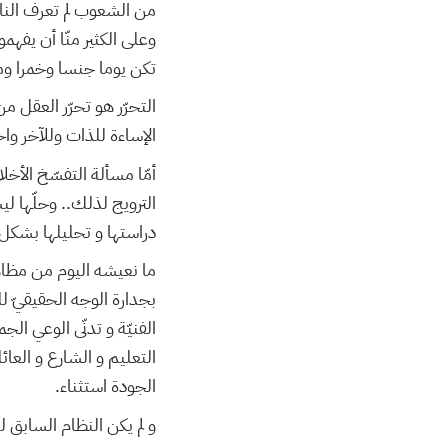
من الشعوب لم تعرف النار 
وعلى الكثير منّا أن يفهم
تكن يوما جنسا وخمرا ومج
التحرّر هو تحرّر العقل م
الإساءة للذات وللآخر واح
أمّا مسألة التفسّخ الأخلا
الترويج لذلك.. وحلّها ل
دراستها و تحليلها بشكل 
ما نعيشه اليوم من مظاهر
بجدارة الوجه الحقيقيّ لل
الفنيّة و تدنّى الوعي ال
التعليم و الشارع و العائ
الجودة استثناء.
و لم يكن النظام السابق ل