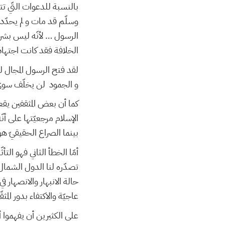
بالنسبة للدعوات التّي تتع
وسلّم قد مات و لم يحدّد
الرسول … لأنّه ليس بشرا 
الخلافة فقد كانت اجتها
لقد فتح الرسول المجال ل
و الجمود لن يخلّف سوى 
كما أن بعض المثقفين يقعو
الإسلام مرجعيّتها على أ
بينما الصراع الحقيقيّ هو
أمّا الخطأ الثاني فهو التأ
تصدّره لنا الدول الشما
حالة الانبهار والانصهار ف
عاجيّة والاكتفاء بدور المث
على الكثيرين أن يفهموا 