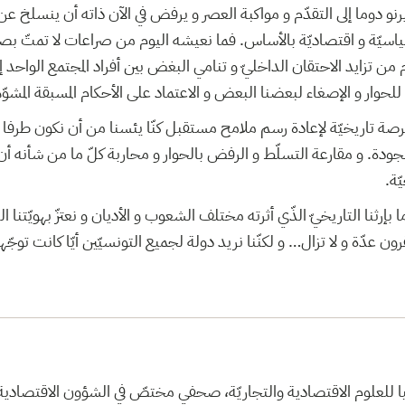
نو دوما إلى التقدّم و مواكبة العصر و يرفض في الآن ذاته أن ينسلخ عن هو
سياسيّة و اقتصاديّة بالأساس. فما نعيشه اليوم من صراعات لا تمتّ بصل
من تزايد الاحتقان الداخليّ و تنامي البغض بين أفراد المجتمع الواحد إن
للحوار و الإصغاء لبعضنا البعض و الاعتماد على الأحكام المسبقة المشوّ
 فرصة تاريخيّة لإعادة رسم ملامح مستقبل كنّا يئسنا من أن نكون طرف
ودة. و مقارعة التسلّط و الرفض بالحوار و محاربة كلّ ما من شأنه أن يع
ة.
رثنا التاريخيّ الذّي أثرته مختلف الشعوب و الأديان و نعتزّ بهويّتنا ال
ون عدّة و لا تزال… و لكنّنا نريد دولة لجميع التونسيّين أيّا كانت توجّه
لعليا للعلوم الاقتصادية والتجاريّة، صحفي مختصّ في الشؤون الاقتصادي