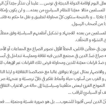
الى اليوم لإقامة الدولة الدينيّة في تونس … علينا أن نتذكّر جيّدا أنّ ال
 للمسلمين مثالا معيّنا للنظام السياسيّ من بعده…. و لن يكون بإمكان
عاديّا .. و بالنتيجة ستكون كلّ محاولة لتطبيق و نقل ما حكم به فاشلة
دا من أصحاب الرسول.
لمسلمين من بعده للاجتهاد و تشكيل أنظمتهم السياسيّة وفق متطلّبات
التشوّه و التخلّف.
ن في خطأين قاتلين، الخطأ الأوّل تصوير الصراع مع الجماعات أو الأحزاب
نّه صراع ضدّ الدين في مجتمع الدين فيه ثقافة وممارسة تتداخل في أب
 ضدّ قراءات معيّنة للدين ومحاولة فرض تلك القراءات عبر الإرهاب الما
ثّر والانصهار بمثال غربيّ لا يتوافق غالبا مع خصائصنا الثقافيّة و ارثنا الت
ل و الغرب من أسلوب حياة وأنماط تفكير في ظلّ نرجسيّة و عنجهيّة صر
ي النموذج الغربيّ لبعض مثقّفينا وسياسيّينا إلى حالة من الاغتراب الثقافي
قّف أو السياسيّ المراقب …
أنّ الدين ليس أفيونا للشعوب…. بل هو ضرورة نفسيّة وحتميّة …. فعبر ت