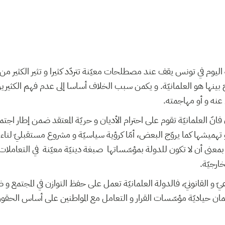
 اليوم في تونس يقف عند مصطلحات معيّنة تتردّد كثيرا و تثير الكثير م
بينها هو العلمانيّة. و يكمن سبب الخلاف أساسا إلى عدم فهم الكثيري
عنه و أو مهاجمته.
نّ العلمانيّة تقوم على احترام الأديان و حريّة المعتقد ضمن إطار اجتماعي
و تهميشها كما يروّج البعض، أمّا كرؤية سياسيّة و مشروع مستقبليّ لناء 
عنى أن لا تكون للدولة بمؤسّساتها صبغة دينيّة معيّنة في التعاملات 
ارجيّة.
ّ و القانونيّ، فالدولة العلمانيّة تعمل على حفظ التوازن في المجتمع 
ن حياديّة مؤسّسات القرار و التعامل مع المواطنين على أساس الحقوق