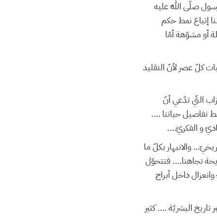
رسول صلّى اللّه عليه
نا إتباع نمط حكم
 أو مشوّهة أمّا
 كلّ عصر لأنّ التقليد
 التّي تدّعي أنّ
سط تفاصيل حياتنا ….
ديّ و الفكريّ….
اريخيّ… والانبهار بكلّ ما
يحة تجاهنا…. فتتحوّل
ّ وانعزال داخل أبراج
اريخ البشريّة …. كثير