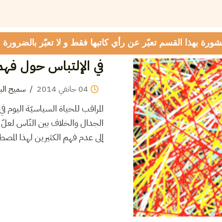
شورة بهذا القسم تعبّر عن رأي كاتبها فقط و لا تعبّر بالضرورة
في الإلتباس حول فهم 
04
جانفي
2014
/
سميح البا
المراقب للحياة السياسيّة اليوم ف
الجدال والخلاف بين النّاس لعلّ
إلى عدم فهم الكثيرين لهذا المصط