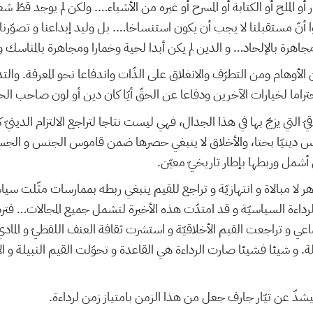
أو الملح أو الكتابة أو المسرح أو غيره من الأشياء…. ولكن لم يوجد قطّ 
وا أنّ مستقبلنا لا يجب أن يكون استنساخا…. بل وليد إبداعنا و تصوّرنا ا
اهرة بالإلحاد… و الدين لم يكن أبدا لحية وخمارا ومجاهرة بالمناسك 
ن الأوهام ومن التطرّف والانغلاق على الذّات واندفاعا نحو المعرفة. وال
تراما لخيارات الآخرين ودفاعا عن الحقّ أيّا كان دين أو لون صاحب الح
قيّ التي يزجّ بها في هذا الجدال، فهي ليست نتاجا لتراجع الالتزام الديني
يس دينيّا بحتا، والأخلاق لا ينبغي حصرها ضمن قاموس الجنس و الجسد
أشمل وربطها بإطار تاريخيّ معيّن.
 لا مبالاة و انتهازيّة و تراجع للقيم ينبغي ربطه بممارسات مثّلت سيا
رداءة السياسيّة و قد امتدّت هذه الأخيرة لتشمل جميع المجالات… فتردّت
جماعي و تراجعت القيم الأخلاقيّة و استشرت ثقافة العنف اللفظيّ و الماد
لة. و شيئا فشيئا صارت الرداءة هي القاعدة و تحوّلت القيم النبيلة و ال
يشذّ عن تيّار جارف جعل من هذا الزمن بامتياز زمن لرداءة.