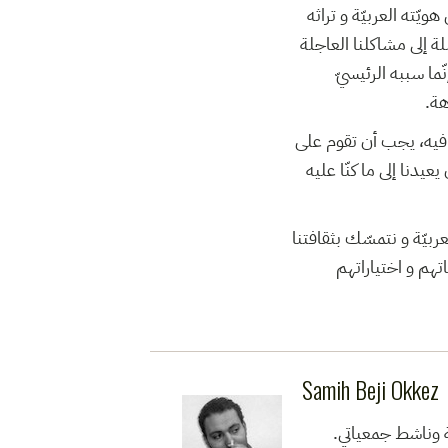
يّته العربيّة و تراثه
ة إلى مشاكلنا العاجلة
ّما سببه الرئيسيّ
هة.
ا فيه، يجب أن تقوم على
يدنا إلى ما كنّا عليه
عربيّة و نتمسّك بثقافتنا
اتهم و اختياراتهم
Samih Beji Okkez
ة وناشط جمعياتي.