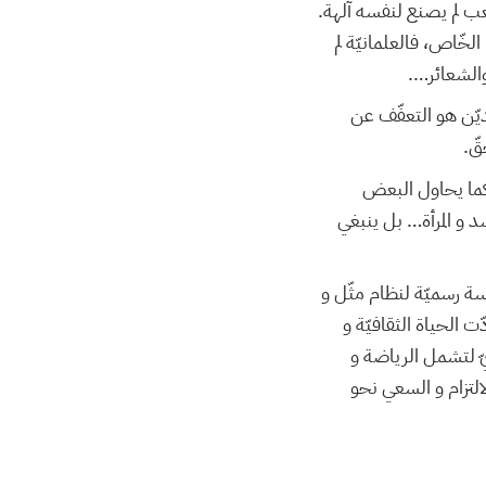
شعب لم يصنع لنفسه آلهة.
لخّاص، فالعلمانيّة لم
والشعائر….
تديّن هو التعفّف عن
قّ.
ّ كما يحاول البعض
 و المرأة… بل ينبغي
سة رسميّة لنظام مثّل و
 الحياة الثقافيّة و
يّ لتشمل الرياضة و
التزام و السعي نحو