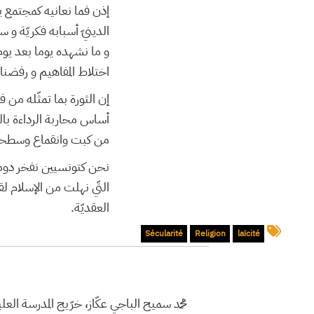
إذن فما نعانيه كمجتمع ير
الدينيّ أسبابه فكريّة و 
و ما نشهده يوما بعد يوم 
اختلاط المفاهيم و رفضنا 
إن الثورة بما تمثّله من
أساس محاربة الرداءة بالج
من كبت وانقماع وسطحيّ
نحن كتونسيين نفخر دوما بإ
التّي نهلت من الإسلام لقر
العقديّة.
Sécularité
Religion
laïcité
محمد سميح الباجي عكّاز، خرّيج المدرسة ا