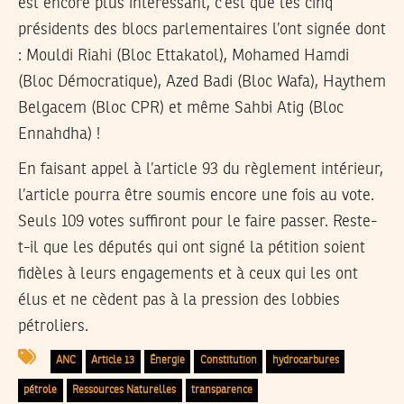
est encore plus intéressant, c’est que les cinq
présidents des blocs parlementaires l’ont signée dont
: Mouldi Riahi (Bloc Ettakatol), Mohamed Hamdi
(Bloc Démocratique), Azed Badi (Bloc Wafa), Haythem
Belgacem (Bloc CPR) et même Sahbi Atig (Bloc
Ennahdha) !
En faisant appel à l’article 93 du règlement intérieur,
l’article pourra être soumis encore une fois au vote.
Seuls 109 votes suffiront pour le faire passer. Reste-
t-il que les députés qui ont signé la pétition soient
fidèles à leurs engagements et à ceux qui les ont
élus et ne cèdent pas à la pression des lobbies
pétroliers.
ANC
Article 13
Énergie
Constitution
hydrocarbures
pétrole
Ressources Naturelles
transparence