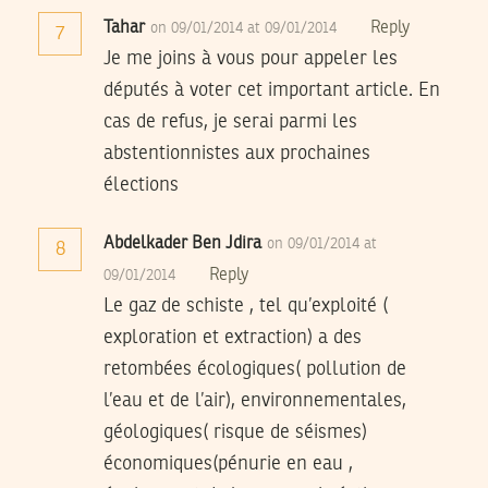
Tahar
Reply
on 09/01/2014 at 09/01/2014
7
Je me joins à vous pour appeler les
députés à voter cet important article. En
cas de refus, je serai parmi les
abstentionnistes aux prochaines
élections
Abdelkader Ben Jdira
on 09/01/2014 at
8
Reply
09/01/2014
Le gaz de schiste , tel qu’exploité (
exploration et extraction) a des
retombées écologiques( pollution de
l’eau et de l’air), environnementales,
géologiques( risque de séismes)
économiques(pénurie en eau ,