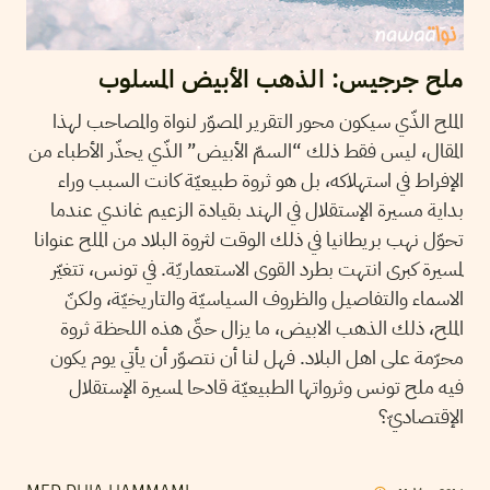
ملح جرجيس: الذهب الأبيض المسلوب
الملح الذّي سيكون محور التقرير المصوّر لنواة والمصاحب لهذا
المقال، ليس فقط ذلك “السمّ الأبيض” الذّي يحذّر الأطباء من
الإفراط في استهلاكه، بل هو ثروة طبيعيّة كانت السبب وراء
بداية مسيرة الإستقلال في الهند بقيادة الزعيم غاندي عندما
تحوّل نهب بريطانيا في ذلك الوقت لثروة البلاد من الملح عنوانا
لمسيرة كبرى انتهت بطرد القوى الاستعماريّة. في تونس، تتغيّر
الاسماء والتفاصيل والظروف السياسيّة والتاريخيّة، ولكنّ
الملح، ذلك الذهب الابيض، ما يزال حتّى هذه اللحظة ثروة
محرّمة على اهل البلاد. فهل لنا أن نتصوّر أن يأتي يوم يكون
فيه ملح تونس وثرواتها الطبيعيّة قادحا لمسيرة الإستقلال
الإقتصاديّ؟