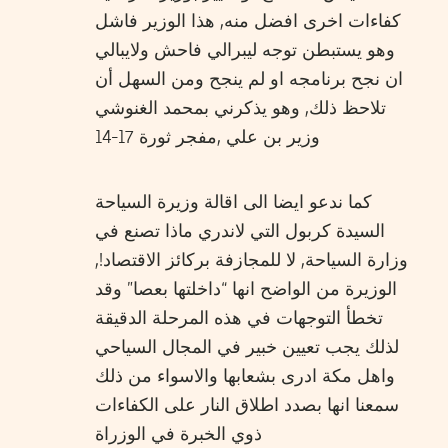
كفاءات اخرى افضل منه, هذا الوزير فاشل
وهو يستبطن توجه ليبرالي فاحش ولايبالي
ان نجح برنامجه او لم ينجح ومن السهل أن
تلاحظ ذلك, وهو يذكرني بمحمد الغنوشي
وزير بن علي ,مفجر ثورة 17-14
كما ندعو ايضا الى اقالة وزيرة السياحة
السيدة كربول التي لاندري ماذا تصنع في
وزارة السياحة, لا للمجازفة بركائز الاقتصاد!,
الوزيرة من الواضح انها “داخلتها بعصا” وقد
تخطأ التوجهات في هذه المرحلة الدقيقة
لذلك يجب تعيين خبير في المجال السياحي
واهل مكة ادرى بشعابها والاسواء من ذلك
سمعنا انها بصدد اطلاق النار على الكفاءات
ذوي الخبرة في الوزراة