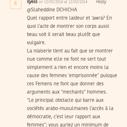
Ilyess
Reply
on 12/03/2014 at 12/03/2014
6
@Slaheddine DCHICHA
Quel rapport entre laideur et ‘awra? En
quoi l’acte de montrer son corps aussi
beau soit il serait beau plutôt que
vulgaire.
La niaiserie tient au fait que se montrer
nue comme elle ne font ne sert tout
simplement a rien et encore moins la
cause des femmes ’emprisonnée” puisque
ces Femens ne font que donner des
arguments aux “mechants” hommes.
“Le principal obstacle qui barre aux
sociétés arabo-musulmanes l’accès à la
démocratie, c’est leur rapport aux
femmes”: vous auriez un minimum de