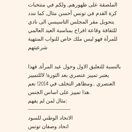
الملصقة على ظهورهم, ولكم في منتخبات
كرة القدم في تونس أحسن مثال, كما نندد
بتحويل مقر المجلس التاسيسي الى نادي
للثقافة وقاعة افراح بمناسبة العيد العالمي
للمرأة فهو ليس ملك خاص للنواب المنتهية
شرعيتهم
بالنسبة للتعليق الاول وحول عيد المرأة, فهذا
يعتبر تمييز عنصري بعد الثورة! لاللتمييز
العنصري ..ومظاهر التخلف في 2014! نعم
هذا تمييز على اساس الجنس.
مثال لمن لم يفهم:
————————
الاتحاد الوطني للسود
اتحاد وصفان تونس