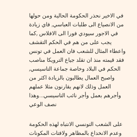
في الاخير نحذر الحكومة الحالية ومن حولها
من الانصياع الى طلبات العباسي, فاي زيادة
في الاجور سيودي فورا الى الافلاس ,كما
يجب على من هم في الحكم التقشف
واعطاء المثال للشعب فان العمل في تونس
فقد قيمته منذ ان تقلد جياع الترويكا مناصب
الحكم في البلاد وخاصة جماعة التاسيسي,
واصبح العمال يطالبون بالزيادة اكثر من
العمل وذلك لانهم يقارنون مثلا عملهم
وأجرهم بعمل وأجر نائب التاسيسي…وهذا
نصف الوعي
على الشعب التونسي الانتباه لهذه الحكومة
وعدم الانخداع بالمظاهر ولافتات المكونات