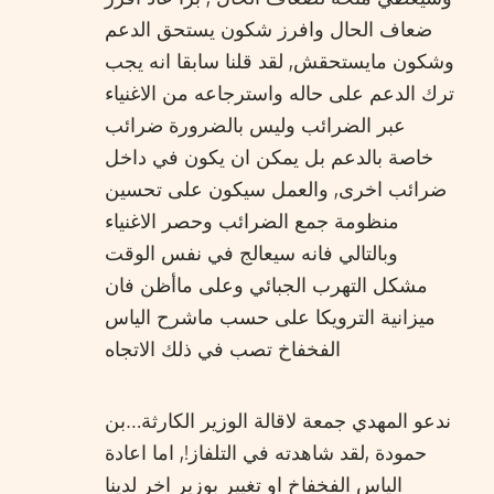
ضعاف الحال وافرز شكون يستحق الدعم
وشكون مايستحقش, لقد قلنا سابقا انه يجب
ترك الدعم على حاله واسترجاعه من الاغنياء
عبر الضرائب وليس بالضرورة ضرائب
خاصة بالدعم بل يمكن ان يكون في داخل
ضرائب اخرى, والعمل سيكون على تحسين
منظومة جمع الضرائب وحصر الاغنياء
وبالتالي فانه سيعالج في نفس الوقت
مشكل التهرب الجبائي وعلى ماأظن فان
ميزانية الترويكا على حسب ماشرح الياس
الفخفاخ تصب في ذلك الاتجاه
ندعو المهدي جمعة لاقالة الوزير الكارثة…بن
حمودة ,لقد شاهدته في التلفاز!, اما اعادة
الياس الفخفاخ او تغيير بوزير اخر لدينا