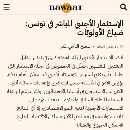
الإستثمار الأجنبي المباشر في تونس:
ضياع الأولويّات
/
سميح الباجي عكاز
10
مارس
2014
اتخذ الاستثمار الأجنبي المباشر أهميّة كبرى في تونس خلال
العقدين المنقضيين، تمثّل في الخصوص في مجلّة الاستثمار التي
حاولت أن تفتح السوق التونسيّة بأقصى قدر ممكن أمام تدفّق
رؤوس الأموال الأجنبيّة بتسهيلات كبرى وإعفاءات جبائيّة أثارت
الكثير من الاستهجان في أوساط الأخصائيين. ولكن، رغم المراهنة
الرسميّة للنظام السابق ولحكومات بعد الثورة على
الاستثمارات الأجنبيّة لدفع النمو الاقتصاديّ، إلاّ أنّ النتائج
كانت متواضعة في معالجتها لأبرز مشاكل الاقتصاد المحليّ:
الاختلال الجهوي والبطالة