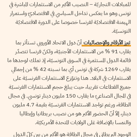
للمبادلات التجاريّة – النصيب الأكبر من الاستثمارات المباشرة في
تونس وهو ما يعكس تداخل السياسي في الاقتصاديّ واستمرار
الهيمنة الاقتصاديّة لفرنسا خصوصا على الدورة الاقتصاديّة
التونسيّة.
تبرز الأرقام والإحصائيات
أنّ دول الاتحاد الأوروبي تستأثر بما
يقارب 91 % من الاستثمارات الأجنبيّة، ولكنّ فرنسا تتصدّر
قائمة الدول المستثمرة في السوق التونسيّة، إذ تملك لوحدها ما
يقارب 1269 شركة في تونس أي بما نسبته 42 % من إجمالي
الاستثمارات في البلاد. هذا وتتوّزع الاستثمارات الفرنسيّة على
جميع القطاعات تقريبا، حيث يبلغ حجم الاستثمارات الفرنسيّة
في المجال الصناعيّ ما يقارب 150 مليون دينار تونسي. في مجال
الطاقة، ورغم تواجد الاستثمارات الفرنسيّة بقيمة 4.7 مليون
دينار، إلاّ أنّ الحضور الأكبر هو من نصيب بريطانيا وإيطاليا
والنمسا بالإضافة غلى الولايات المتحدة الأمريكيّة.
الوجود البريطاني في مجال الطاقة هو الأكبر من بين كلّ الدول