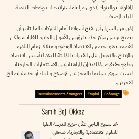
المقاولات والبنوك ) دون مراعاة استراتيجيات وخطط التنمية
للبلد المضيف.
إذن من السهل أن نفتح أسواقنا أمام الشركات العالميّة، وأن
تصبح تونس مركز جذب لرؤوس الأموال العابرة للقارات، ولكن
الأصعب هو تحصين الاقتصاد الوطنيّ وامتلاك زمام المبادرة
والإنتاج والتعويل على القدرات الذاتيّة للبلاد لتأسيس اقتصاد
وطنيّ حقيقيّ، لذلك فإنّ المراهنة على الاستثمارات الخارجيّة
ليست سوى تسليما بالعجز عن الإصلاح والبناء أو خدمة لمصالح
الآخرين.
Investissements étrangers
Emploi
Chômage
Samih Beji Okkez
محمد سميح الباجي عكّاز، خرّيج المدرسة العليا
للعلوم الاقتصادية والتجاريّة، صحفي