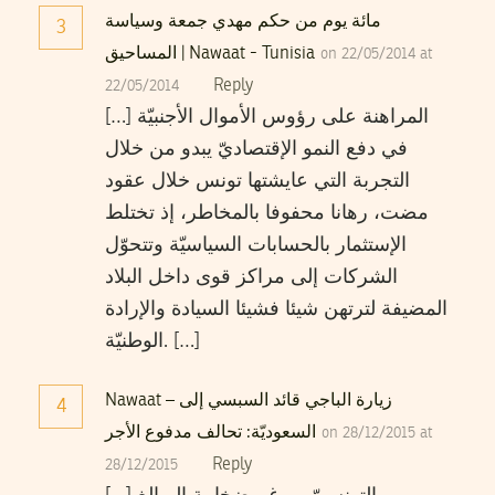
مائة يوم من حكم مهدي جمعة وسياسة
3
المساحيق | Nawaat - Tunisia
on 22/05/2014 at
Reply
22/05/2014
[…] المراهنة على رؤوس الأموال الأجنبيّة
في دفع النمو الإقتصاديّ يبدو من خلال
التجربة التي عايشتها تونس خلال عقود
مضت، رهانا محفوفا بالمخاطر، إذ تختلط
الإستثمار بالحسابات السياسيّة وتتحوّل
الشركات إلى مراكز قوى داخل البلاد
المضيفة لترتهن شيئا فشيئا السيادة والإرادة
الوطنيّة. […]
Nawaat – زيارة الباجي قائد السبسي إلى
4
السعوديّة: تحالف مدفوع الأجر
on 28/12/2015 at
Reply
28/12/2015