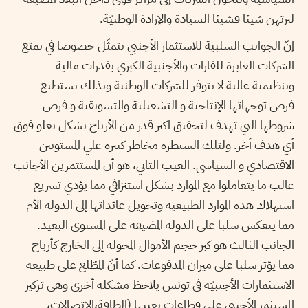
لترتهن شيئا فشيئا السيادة والإرادة الوطنيّة.
إنّ الجوانب السلبية للاستثمار الأجنبي تتمثّل خصوصا في تمتع
الشركات العابرة للقارات والأجنبية الكبري بقدرات مالية
وتنظيمية عالية لا تتوفر للشركات الوطنية وبذلك تستطيع
فرض توجهاتها الإنتاجية و التشغيلية والتسويقية و فرض
شروطها التي تهدف لتحقيق اكبر قدر من الأرباح بشكل يعلو فوق
أي هدف أخر. ولتلك السيطرة مخاطر كبيرة علي المستويين
الاقتصادي و السياسي. العيب الثاني، هو أن المستثمرين الأجانب
غالب ما يتعاملوا مع الموارد بشكل استنزافي مما يؤدي تسريع
استهلاك هذه الموارد الطبيعية وتحويل عائداتها إلي الدولة الأم
مما ينعكس سلبا على الدولة المضيفة على المستوي البعيد.
الجانب الثالث هو كبر حجم الأموال المحولة إلي الخارج كأرباح
مما يؤثر سلبا علي ميزان المدفوعات. كما أنّ المطّلع على طبيعة
الاستثمارات الأجنبيّة في تونس يلاحظ مشكلة أخرى وهي تركيز
المستثمر الأجنبي علي قطاعات بعينها (الطاقة،الاتصالات،