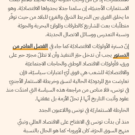
الاستثمارات الأجنبيّة، إن سلمنا جدلا بجدواها الاقتصاديّة. وهو
ما يخلق الفرق بين الشريط الشرقي والغربيّ للبلاد من حيث توفّر
متطلّبات بعث المشاريع كالطرقات والموانئ البحرية والجويّة
ونسبة التمدرس ووسائل الاتصال الحديثة.
إنّ دسترة الأولويّات الاقتصاديّة كما جاء في
الفصل العاشر من
الدستور
يجب أن تدخل حيّز التنفيذ وأن لا تظلّ مجرّد حبر على
ورق، فأولويّات الاقتصاد الوطني والحاجات الاجتماعيّة
والاقتصاديّة للشعب هي فوق أيّ اعتبارات سياسيّة، فإن
تعارضت مع المردوديّة الحالية لنسق وخريطة الاستثمار الأجنبيّ
في تونس، فلا مناص من مراجعة هذه السياسة التي امتدّت منذ
عقود وأثبت التاريخ أنّها لم تحلّ الأزمة بل عمّقتها.
الخارطة الاستثماريّة في تونس واللاعبون الجدد
منذ أن بدأت تونس في الانفتاح على الاقتصاد العالمي وتبنّي
منهج السوق الحرّة، كان لأوروبا- كما هو الحال بالنسبة