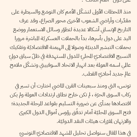
منذ اللحظات الأولى لتشكّل الأمم كان التوسّع والسيطرة على
مقدّرات وأراضي الشعوب الأخرى محور الصراع، وقد عرف
التاريخ الإنساني أشكالا عديدة لتطوّر وسائل الاستعمار ووضع
اليد على دول بأسرها، بدأ بالحملات العسكريّة المباشرة مرورا
بحملات التبشير الدينيّة وصولا إلى الهيمنة الاقتصاديّة وتفكيك
النسيج الاقتصاديّ المحليّ للدول المستهدفة في ظلّ سياق دوليّ
عالمي اسمه العولمة بعد انهيار الاتحاد السوفييتي وتشكّل ملامح
عالم جديد أحاديّ القطب.
تونس، التي ومنذ سبعينات القرن الماضي اختارت أن تسير في
ركاب السوق الحرّة ، لم تكن خارج نطاق ارتدادات العولمة ولم يكن
اقتصادها بمنـأى عن ضرورة التسليم بقواعد المرحلة الجديدة؛
فتح السوق المحليّة أمام تدفّق رؤوس أموال الدول الكبرى
والارتهان لمقرّرات هيئات النقد الدوليّة.
في هذا المقال سنواصل تحليل المشهد الاقتصاديّ التونسيّ