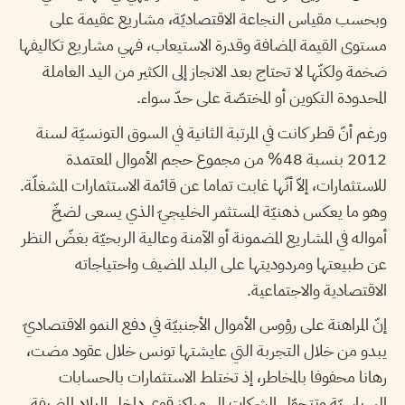
وبحسب مقياس النجاعة الاقتصاديّة، مشاريع عقيمة على
مستوى القيمة المضافة وقدرة الاستيعاب، فهي مشاريع تكاليفها
ضخمة ولكنّها لا تحتاج بعد الانجاز إلى الكثير من اليد العاملة
المحدودة التكوين أو المختصّة على حدّ سواء.
ورغم أنّ قطر كانت في المرتبة الثانية في السوق التونسيّة لسنة
2012 بنسبة 48% من مجموع حجم الأموال المعتمدة
للاستثمارات، إلاّ أنّها غابت تماما عن قائمة الاستثمارات المشغلّة.
وهو ما يعكس ذهنيّة المستثمر الخليجيّ الذي يسعى لضخّ
أمواله في المشاريع المضمونة أو الآمنة وعالية الربحيّة بغضّ النظر
عن طبيعتها ومردوديتها على البلد المضيف واحتياجاته
الاقتصادية والاجتماعية.
إنّ المراهنة على رؤوس الأموال الأجنبيّة في دفع النمو الاقتصاديّ
يبدو من خلال التجربة التي عايشتها تونس خلال عقود مضت،
رهانا محفوفا بالمخاطر، إذ تختلط الاستثمارات بالحسابات
السياسيّة وتتحوّل الشركات إلى مراكز قوى داخل البلاد المضيفة