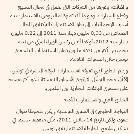
والمظلاّت، وغيرها من الشركات التي تعمل في مجال النسيج
وقطع السيارات، وهو ما أكّدته وكالة النهوض بالاستثمار عندما
أشارت الإحصائيات إلى تطوّر الاستثمارات التركيّة في المجال
الصناعيّ من 0,03 مليون دينار سنة 2011 إلى 0.22 مليون
دينار سنة 2012، أو كما أعلن رئيس الوزراء التركي من نيته
تخصيص أكثر من 470 مليون دولار للاستثمارات المباشرة في
تونس خلال السنوات القادمة.
ورغم التطور الذي تعرفه الاستثمارات التركيّة المباشرة في تونس،
إلاّ أنّ حجم التوغّل التركيّ في الأسواق التونسيّة يبدو أكثر وضوحا
على مستوى المبادلات التجاريّة بين البلدين.
الخليج العربي والاستثمارات الآمنة
التواجد الخليجيّ في السوق التونسيّة لم يكن ملحوظا طوال
عقود، ولكن تاريخ 14 جانفي 2011، مثّل منعطفا حاسما في
تشكيل ملامح الخارطة الاستثماريّة في تونس.