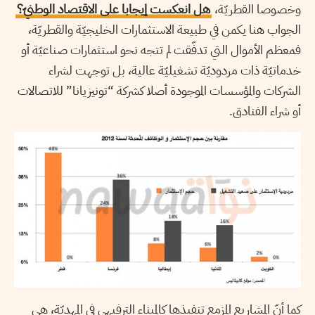
وخصوصا القطريّة،
هل انعكست إيجابا على الاقتصاد الوطنيّ؟
الجواب هنا يكمن في طبيعة الاستثمارات الخليجيّة والقطريّة،
فمعظم الأموال التي تدفّقت لم تتجه نحو استثمارات صناعيّة أو
خدماتيّة ذات مردوديّة تشغيليّة عالية، بل توجهت لشراء
الشركات والمؤسسات الموجودة أصلا كشركة “تونيزيانا” للاتصالات
أو شراء الفنادق.
كما أنّ المشاريع المزمع تنفيذها كالميناء الترفيهي في المهديّة، هي