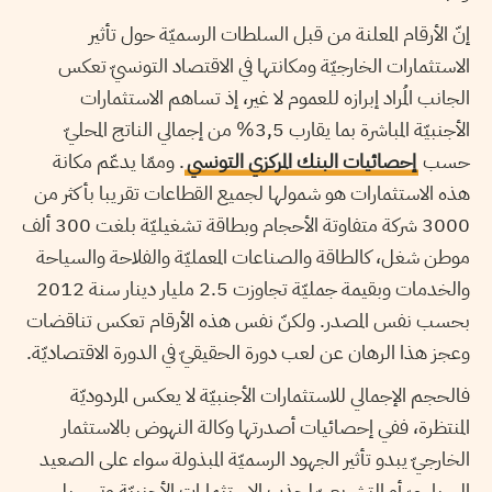
إنّ الأرقام المعلنة من قبل السلطات الرسميّة حول تأثير
الاستثمارات الخارجيّة ومكانتها في الاقتصاد التونسيّ تعكس
الجانب المُراد إبرازه للعموم لا غير، إذ تساهم الاستثمارات
الأجنبيّة المباشرة بما يقارب 3,5% من إجمالي الناتج المحليّ
حسب
إحصائيات البنك المركزي التونسي
. وممّا يدعّم مكانة
هذه الاستثمارات هو شمولها لجميع القطاعات تقريبا بأكثر من
3000 شركة متفاوتة الأحجام وبطاقة تشغيليّة بلغت 300 ألف
موطن شغل، كالطاقة والصناعات المعمليّة والفلاحة والسياحة
والخدمات وبقيمة جمليّة تجاوزت 2.5 مليار دينار سنة 2012
بحسب نفس المصدر. ولكنّ نفس هذه الأرقام تعكس تناقضات
وعجز هذا الرهان عن لعب دورة الحقيقيّ في الدورة الاقتصاديّة.
فالحجم الإجمالي للاستثمارات الأجنبيّة لا يعكس المردوديّة
المنتظرة، ففي إحصائيات أصدرتها وكالة النهوض بالاستثمار
الخارجيّ يبدو تأثير الجهود الرسميّة المبذولة سواء على الصعيد
السياسيّ أو التشريعيّ لجذب الاستثمارات الأجنبيّة وتسهيل