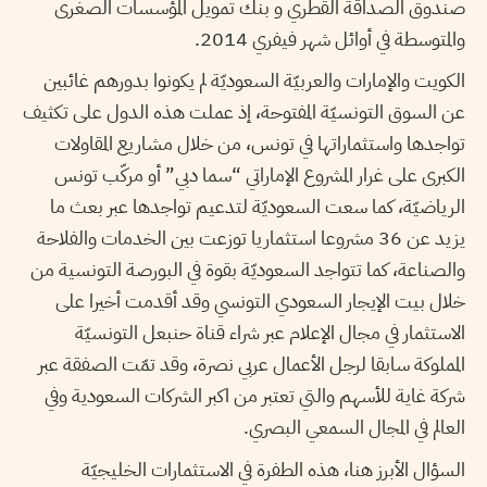
صندوق الصداقة القطري و بنك تمويل المؤسسات الصغرى
والمتوسطة في أوائل شهر فيفري 2014.
الكويت والإمارات والعربيّة السعوديّة لم يكونوا بدورهم غائبين
عن السوق التونسيّة المفتوحة، إذ عملت هذه الدول على تكثيف
تواجدها واستثماراتها في تونس، من خلال مشاريع المقاولات
الكبرى على غرار المشروع الإماراتي “سما دبي” أو مركّب تونس
الرياضيّة، كما سعت السعوديّة لتدعيم تواجدها عبر بعث ما
يزيد عن 36 مشروعا استثماريا توزعت بين الخدمات والفلاحة
والصناعة، كما تتواجد السعوديّة بقوة في البورصة التونسية من
خلال بيت الإيجار السعودي التونسي وقد أقدمت أخيرا على
الاستثمار في مجال الإعلام عبر شراء قناة حنبعل التونسيّة
المملوكة سابقا لرجل الأعمال عربي نصرة، وقد تمّت الصفقة عبر
شركة غاية للأسهم والتي تعتبر من اكبر الشركات السعودية وفي
العالم في المجال السمعي البصري.
السؤال الأبرز هنا، هذه الطفرة في الاستثمارات الخليجيّة