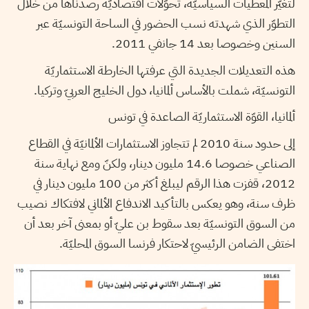
لتغيّر المعطيات السياسيّة، تحوّلات اقتصاديّة رصدناها من خلال
التطوّر الذي شهدته نسب الحضور في الساحة التونسيّة عبر
السنين وخصوصا بعد 14 جانفي 2011.
هذه التعديلات الجديدة التي عرفتها الخارطة الاستثماريّة
التونسيّة، شملت بالأساس ألمانيا، دول الخليج العربيّ وتركيا.
ألمانيا، القوّة الاستثماريّة الصاعدة في تونس
إلى حدود سنة 2010 لم تتجاوز الاستثمارات الألمانيّة في القطاع
الصناعي خصوصا 14.6 مليون دينار، ولكنّ ومع نهاية سنة
2012، قفزت هذا الرقم ليبلغ أكثر من 100 مليون دينار في
ظرف سنة، وهو يعكس بالتأكيد الاندفاع الألماني لافتكاك نصيب
من السوق التونسيّة بعد سقوط بن عليّ أو بمعنى آخر بعد أن
اختفى الضامن الرئيسيّ لاحتكار فرنسا السوق المحليّة.