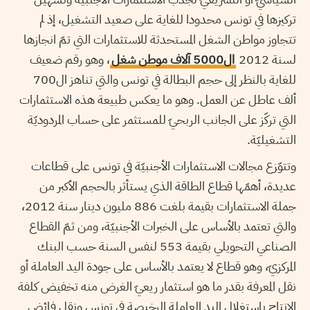
تركيزها في تونس محدودا للغاية على صعيد التشغيل، إذ لم
تتجاوز مواطن الشغل المستحدثة للاستثمارات التي تمّ انجازها
لسنة 2012
ال5000 آلاف موطن شغل
، وهو رقم ضعيف
للغاية بالنظر إلى حجم البطالة في تونس والتي تناهز ال700
ألف عاطل عن العمل. وهو ما يعكس طبيعة هذه الاستثمارات
التي تركّز على الجانب الربحيّ للمستثمر على حساب المردوديّة
التشغيليّة.
وتتوّزع مجالات الاستثمارات الأجنبيّة في تونس على قطاعات
عديدة، أهمّها قطاع الطاقة الذي يستأثر بالحجم الأكبر من
جملة الاستثمارات بقيمة بلغت 886 مليون دينار سنة 2012،
والتي تعتمد بالأساس على الخبرات الأجنبيّة، ومن ثمّ القطاع
الصناعي التحويلي بقيمة 553 لنفس السنة حسب البنك
المركزيّ، وهو قطاع لا يعتمد بالأساس على جودة اليد العاملة أو
نقل المعرفة بقدر ما هو استثمار ريعيّ الغرض منه تخفيض كلفة
الإنتاج باستغلال اليد العاملة الرخيصة في تونس ونقل فائض