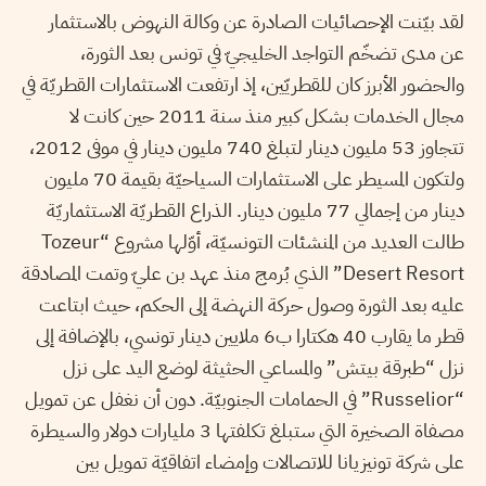
لقد بيّنت الإحصائيات الصادرة عن وكالة النهوض بالاستثمار
عن مدى تضخّم التواجد الخليجيّ في تونس بعد الثورة،
والحضور الأبرز كان للقطريّين، إذ ارتفعت الاستثمارات القطريّة في
مجال الخدمات بشكل كبير منذ سنة 2011 حين كانت لا
تتجاوز 53 مليون دينار لتبلغ 740 مليون دينار في موفى 2012،
ولتكون المسيطر على الاستثمارات السياحيّة بقيمة 70 مليون
دينار من إجمالي 77 مليون دينار. الذراع القطريّة الاستثماريّة
طالت العديد من المنشئات التونسيّة، أوّلها مشروع “Tozeur
Desert Resort” الذي بُرمج منذ عهد بن عليّ وتمت المصادقة
عليه بعد الثورة وصول حركة النهضة إلى الحكم، حيث ابتاعت
قطر ما يقارب 40 هكتارا ب6 ملايين دينار تونسي، بالإضافة إلى
نزل “طبرقة بيتش” والمساعي الحثيثة لوضع اليد على نزل
“Russelior” في الحمامات الجنوبيّة. دون أن نغفل عن تمويل
مصفاة الصخيرة التي ستبلغ تكلفتها 3 مليارات دولار والسيطرة
على شركة تونيزيانا للاتصالات وإمضاء اتفاقيّة تمويل بين