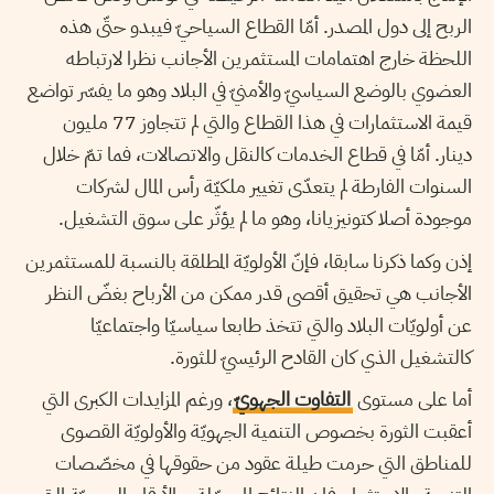
الربح إلى دول المصدر. أمّا القطاع السياحيّ فيبدو حتّى هذه
اللحظة خارج اهتمامات المستثمرين الأجانب نظرا لارتباطه
العضوي بالوضع السياسيّ والأمنيّ في البلاد وهو ما يفسّر تواضع
قيمة الاستثمارات في هذا القطاع والتي لم تتجاوز 77 مليون
دينار. أمّا في قطاع الخدمات كالنقل والاتصالات، فما تمّ خلال
السنوات الفارطة لم يتعدّى تغيير ملكيّة رأس المال لشركات
موجودة أصلا كتونيزيانا، وهو ما لم يؤثّر على سوق التشغيل.
إذن وكما ذكرنا سابقا، فإنّ الأولويّة المطلقة بالنسبة للمستثمرين
الأجانب هي تحقيق أقصى قدر ممكن من الأرباح بغضّ النظر
عن أولويّات البلاد والتي تتخذ طابعا سياسيّا واجتماعيّا
كالتشغيل الذي كان القادح الرئيسيّ للثورة.
أما على مستوى
التفاوت الجهويّ
، ورغم المزايدات الكبرى التي
أعقبت الثورة بخصوص التنمية الجهويّة والأولويّة القصوى
للمناطق التي حرمت طيلة عقود من حقوقها في مخصّصات