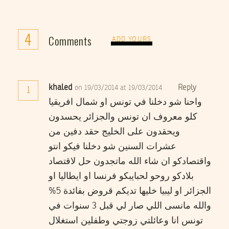
4
Comments
ADD YOURS
khaled
Reply
on 19/03/2014 at 19/03/2014
1
واحنا شو دخلنا في تونس او شمال افريقيا
كلو معروف ان تونس والجزائر يحسدون
ويحقدون على الخليج حقد دفين من
عشرات السنين شو دخلنا فيكو انتو
واقتصادكو ان شاء الله ماتجدون حل لاقتصاد
بلادكو روحو لحبايبكو فرنسا او ايطاليا او
الجزائر او ليبيا خليها تديكم قروض بفائدة 5%
والله مانسى اللي صار لي قبل 3 سنوات في
تونس انا وعائلتي زوجتي وطفلين استغلال