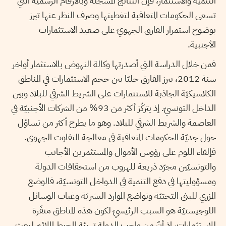
التنمية والاستثمار، فإن النتائج المسجّلة وبالأرقام الرسميّة التي
تسعى الحكومات المتعاقبة لتغطيتها وصرف النظر عنها تبرز
بوضوح استمرار الفارق الجهويّ على صعيد الاستثمارات
الأجنبية.
فمن خلال الدراسة التي أصدرتها وكالة النهوض بالاستثمار أواخر
سنة 2012، يبرز الفارق جليّا بين حجم الاستثمارات في المناطق
الكلاسيكيّة الجاذبة للاستثمارات على الشريط الشرقي للبلاد وبين
الداخل التونسيّ. إذ يتركّز أكثر من 93% من الشركات الأجنبيّة في
العاصمة والشريط الشرقي للبلاد. وهو ما يطرح أكثر من تساؤل
حول جديّة الحكومات المتعاقبة في معالجة التفاوت الجهوي.
فإلقاء اللوم على رؤوس الأموال والمستثمرين الأجانب
والتونسيّين مجرّد ذريعة للهروب من استحقاقات الدولة
ومسؤوليتها في دفع التنمية في الدواخل التونسيّة، فالوضع
المزري للبنى التحتيّة وتواضع الموارد البشريّة وغياب الوسائل
اللوجيستيّة هو السبب الرئيسيّ لكون هذه المناطق منفّرة
للاستثمارات، إذ أنّ من واجب الدولة تهيئة المحيط الملائم لبعث