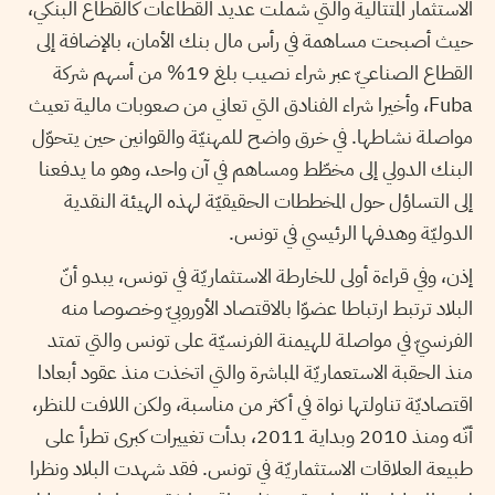
الاستثمار المتتالية والتي شملت عديد القطاعات كالقطاع البنكي،
حيث أصبحت مساهمة في رأس مال بنك الأمان، بالإضافة إلى
القطاع الصناعيّ عبر شراء نصيب بلغ 19% من أسهم شركة
Fuba، وأخيرا شراء الفنادق التي تعاني من صعوبات مالية تعيث
مواصلة نشاطها. في خرق واضح للمهنيّة والقوانين حين يتحوّل
البنك الدولي إلى مخطّط ومساهم في آن واحد، وهو ما يدفعنا
إلى التساؤل حول المخططات الحقيقيّة لهذه الهيئة النقدية
الدوليّة وهدفها الرئيسي في تونس.
إذن، وفي قراءة أولى للخارطة الاستثماريّة في تونس، يبدو أنّ
البلاد ترتبط ارتباطا عضوّا بالاقتصاد الأوروبيّ وخصوصا منه
الفرنسيّ في مواصلة للهيمنة الفرنسيّة على تونس والتي تمتد
منذ الحقبة الاستعماريّة المباشرة والتي اتخذت منذ عقود أبعادا
اقتصاديّة تناولتها نواة في أكثر من مناسبة، ولكن اللافت للنظر،
أنّه ومنذ 2010 وبداية 2011، بدأت تغييرات كبرى تطرأ على
طبيعة العلاقات الاستثماريّة في تونس. فقد شهدت البلاد ونظرا