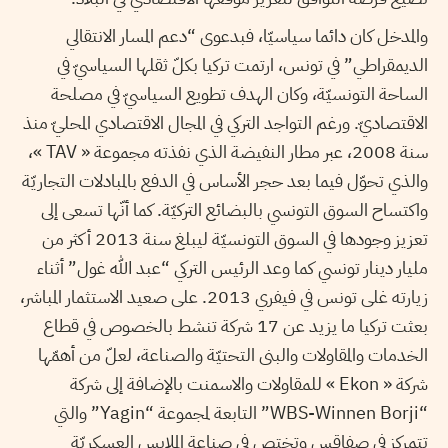
والمدخل كان دائما سياسيّا، فبدعوى “دعم المسار الانتقالي
الديمقراطي” في تونس، ارتمت تركيا بكلّ ثقلها السياسيّ في
الساحة التونسيّة، وكان الهدف تطويع السياسيّ في مصلحة
الاقتصاديّ. ورغم التواجد التركي في المجال الاقتصادي المحليّ منذ
سنة 2008، عبر مطار النفيضة الذي نفذته مجموعة « TAV »،
والذي تحوّل فيما بعد حجر الأساس في الدفع بالمبادلات التجاريّة
واكتساح السوق التونسي بالبضائع التركيّة. كما أنّها تسعى إلى
تعزيز وجودها في السوق التونسيّة ليبلغ سنة 2013 أكثر من
مليار دينار تونسي كما وعد الرئيس التركي “عبد الله غول” أثناء
زيارته غلى تونس في فيفري 2013. على صعيد الاستثمار المباشر،
بعثت تركيا ما يزيد عن 17 شركة تنشط بالخصوص في قطاع
الخدمات والمقاولات والبنى التحتيّة والصناعة، لعلّ من أهمّها
شركة « Ekon » للمقاولات والاسمنت بالإضافة إلى شركة
“WBS-Winnen Borji” التابعة لمجموعة “Yagin” والتي
تتمركز في صفاقس وتختص في صناعة الملابس العسكريّة