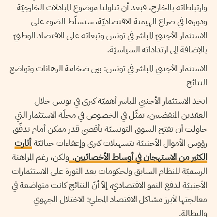
وارتباطاته بالخارج، فبعد أن تناولنا موضوع المبادلات الخارجيّة
ودورها في صراع الهيمنة الاقتصاديّة، سنسلّط الضوء على
الاستثمار الأجنبيّ المباشر في تونس وتبعاته على الاقتصاد الوطنيّ
بالإضافة إلى ارتداداته السياسيّة.
الاستثمار الأجنبي المباشر في تونس: بين ضخامة الرهانات وتواضع
النتائج
اتخذ الاستثمار الأجنبي المباشر أهميّة كبرى في تونس خلال
العقدين المنقضيين، تمثّل في الخصوص في مجلّة الاستثمار التي
حاولت أن تفتح السوق التونسيّة بأقصى قدر ممكن أمام تدفّق
رؤوس الأموال الأجنبيّة بتسهيلات كبرى وإعفاءات جبائيّة
أثارت
الكثير من الاستهجان في أوساط الأخصائيين.
ولكن، رغم المراهنة
الرسميّة للنظام السابق ولحكومات بعد الثورة على الاستثمارات
الأجنبيّة لدفع النمو الاقتصاديّ، إلاّ أنّ النتائج كانت متواضعة في
معالجتها لأبرز مشاكل الاقتصاد المحليّ: الاختلال الجهوي
والبطالة.