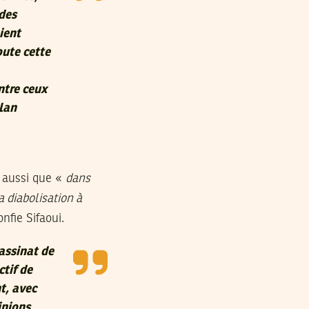
 des
ient
oute cette
entre ceux
clan
re aussi que «
dans
 diabolisation à
nfie Sifaoui.
sassinat de
ctif de
t, avec
inions,