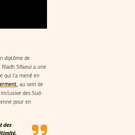
on diplôme de
 Riadh Sifaoui a une
e qui l’a mené en
erment
, au sein de
 inclusive des Sud-
sienne pour en
t des
itimité,