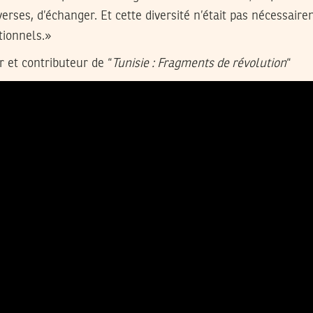
verses, d’échanger. Et cette diversité n’était pas nécessair
tionnels.»
r et contributeur de “
Tunisie : Fragments de révolution
“