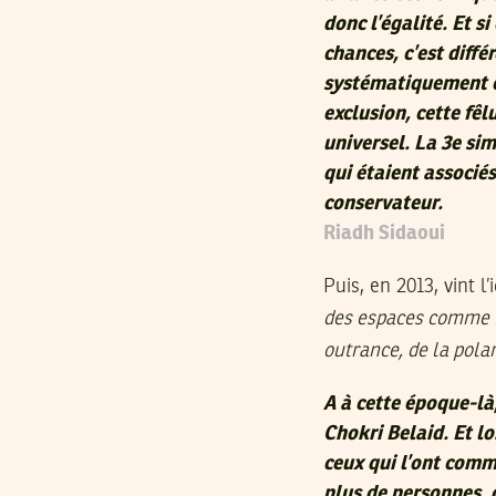
donc l’égalité. Et si
chances, c’est diffé
systématiquement exc
exclusion, cette fêl
universel. La 3e sim
qui étaient associés
conservateur.
Riadh Sidaoui
Puis, en 2013, vint l
des espaces comme Fa
outrance, de la pola
A à cette époque-là,
Chokri Belaid. Et lo
ceux qui l’ont commi
plus de personnes, c