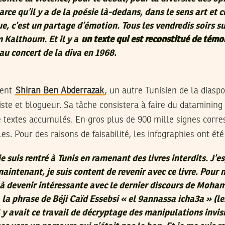
rce qu’il y a de la poésie là-dedans, dans le sens art et cu
e, c’est un partage d’émotion. Tous les vendredis soirs su
m Kalthoum. Et il y a
un texte qui est reconstitué de tém
au concert de la diva en 1968.
ient
Shiran Ben Abderrazak
, un autre Tunisien de la diasp
iste et blogueur. Sa tâche consistera à faire du datamining
 textes accumulés. En gros plus de 900 mille signes corre
es. Pour des raisons de faisabilité, les infographies ont été
je suis rentré à Tunis en ramenant des livres interdits. J’e
maintenant, je suis content de revenir avec ce livre. Pour 
 devenir intéressante avec le dernier discours de Moha
la phrase de Béji Caïd Essebsi « el 9annassa icha3a » (le
 y avait ce travail de décryptage des manipulations invis