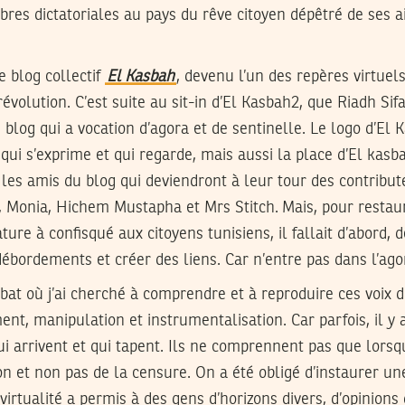
res dictatoriales au pays du rêve citoyen dépêtré de ses a
le blog collectif
El Kasbah
, devenu l’un des repères virtuel
évolution. C’est suite au sit-in d’El Kasbah2, que Riadh Sif
e blog qui a vocation d’agora et de sentinelle. Le logo d’El
qui s’exprime et qui regarde, mais aussi la place d’El kasba
 les amis du blog qui deviendront à leur tour des contribut
, Monia, Hichem Mustapha et Mrs Stitch. Mais, pour restaur
ture à confisqué aux citoyens tunisiens, il fallait d’abord, 
ébordements et créer des liens. Car n’entre pas dans l’agor
bat où j’ai cherché à comprendre et à reproduire ces voix di
ent, manipulation et instrumentalisation. Car parfois, il y 
i arrivent et qui tapent. Ils ne comprennent pas que lorsqu
on et non pas de la censure. On a été obligé d’instaurer u
virtualité a permis à des gens d’horizons divers, d’opinions 