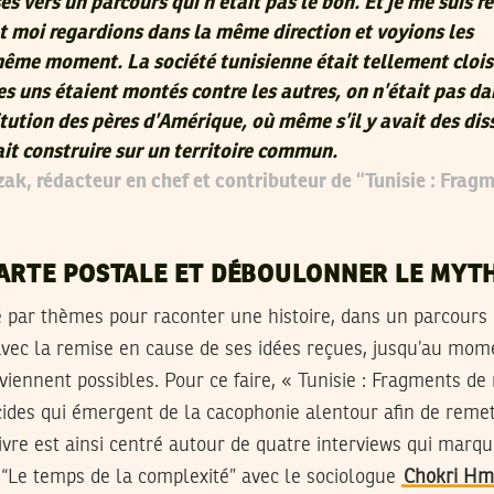
es vers un parcours qui n’était pas le bon. Et je me suis r
 moi regardions dans la même direction et voyions les
ême moment. La société tunisienne était tellement cloi
s uns étaient montés contre les autres, on n’était pas da
itution des pères d’Amérique, où même s’il y avait des dis
it construire sur un territoire commun.
ak, rédacteur en chef et contributeur de “Tunisie : Frag
ARTE POSTALE ET DÉBOULONNER LE MYT
 par thèmes pour raconter une histoire, dans un parcours 
ec la remise en cause de ses idées reçues, jusqu’au mome
iennent possibles. Pour ce faire, « Tunisie : Fragments de 
ucides qui émergent de la cacophonie alentour afin de reme
livre est ainsi centré autour de quatre interviews qui marq
 “Le temps de la complexité” avec le sociologue
Chokri Hm