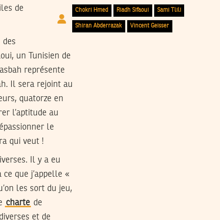
iles de
Chokri Hmed
Riadh Sifaoui
Sami Tlili
Shiran Abderrazak
Vincent Geisser
s des
aoui, un Tunisien de
 Kasbah représente
h. Il sera rejoint au
eurs, quatorze en
er l’aptitude au
dépassionner le
a qui veut !
verses. Il y a eu
a ce que j’appelle «
’on les sort du jeu,
ne
charte
de
diverses et de