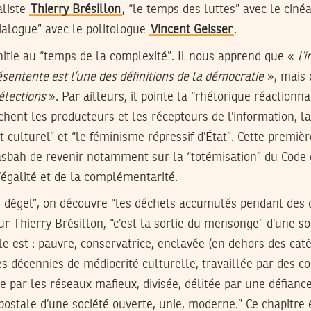
aliste
Thierry Brésillon
, “le temps des luttes” avec le ciné
ialogue” avec le politologue
Vincent Geisser
.
itie au “temps de la complexité”. Il nous apprend que «
l’
ésentente est l’une des définitions de la démocratie
», mais
 élections
». Par ailleurs, il pointe la “rhétorique réactionnai
chent les producteurs et les récepteurs de l’information, la 
t culturel” et “le féminisme répressif d’État”. Cette premiè
Kasbah de revenir notamment sur la “totémisation” du Code 
l’égalité et de la complémentarité.
u dégel”, on découvre “les déchets accumulés pendant des 
our Thierry Brésillon, “c’est la sortie du mensonge” d’une soc
lle est : pauvre, conservatrice, enclavée (en dehors des ca
es décennies de médiocrité culturelle, travaillée par des co
e par les réseaux mafieux, divisée, délitée par une défianc
 postale d’une société ouverte, unie, moderne.” Ce chapitr