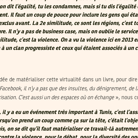
 on dit l’égalité, tu les condamnes, mais si tu dis l’égalité
rent. Il faut un coup de pouce pour inclure les gens qui éta
lus avant. La 2e similitude, ce sont les régions, c’est t
ure. Il n’y a pas de business case, mais on oublie le service
ilitude, c’est la violence. On a vu la violence ici en 2013 
 à un clan progressiste et ceux qui étaient associés à un 
’idée de matérialiser cette virtualité dans un livre, pour di
cebook, il n’y a pas que des insultes, du dénigrement, de la
risation. C’est aussi un des espaces où on échange
», nous co
 il y a eu un événement très important à Tunis, c’est l’as
rsqu’on prend un coup comme ça sur la tête, c’était l’obje
s, on se dit qu’il faut matérialiser ce travail-là autremen
ontre la violence, pour le débat, pour la diversité des op