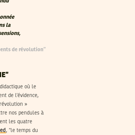
endu
sonnée
ns la
sensions,
ments de révolution”
HE”
didactique où le
nt de l’évidence,
révolution »
ttre nos pendules à
uent les quatre
ed
, “le temps du