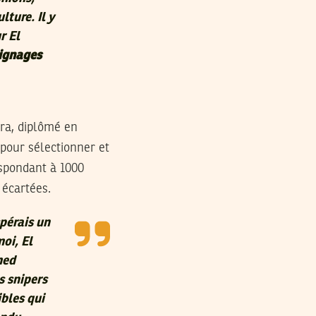
lture. Il y
r El
oignages
ora, diplômé en
 pour sélectionner et
spondant à 1000
 écartées.
spérais un
moi, El
med
s snipers
ibles qui