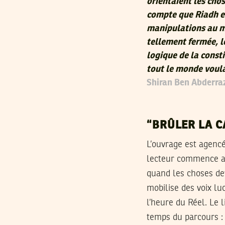
orientaient les chos
compte que Riadh et
manipulations au m
tellement fermée, le
logique de la const
tout le monde voula
Shiran Ben Abderraz
“BRÛLER LA C
L’ouvrage est agencé
lecteur commence av
quand les choses dev
mobilise des voix l
l’heure du Réel. Le 
temps du parcours :