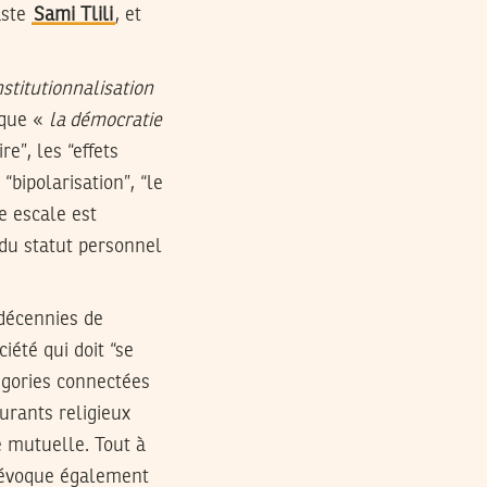
aste
Sami Tlili
, et
institutionnalisation
 que «
la démocratie
re”, les “effets
“bipolarisation”, “le
re escale est
du statut personnel
décennies de
iété qui doit “se
tégories connectées
urants religieux
e mutuelle. Tout à
e évoque également