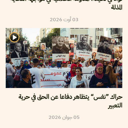
المذلة
2026
أوت
03
حراك ”نفس“ يتظاهر دفاعا عن الحق في حرية
التعبير
2026
جوان
05