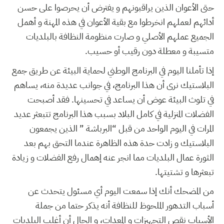
حتى الأعوان الذين يراقبونهم و يفترض أن يحرصوا على حسن
أدائهم لعملهم انخرطوا مع بقية الأعوان في هذه المهنة و أهمل
الجميع عملهم الأصلي و صارت منظومة النظافة بالبلديات
متسيبة و معطلة دون رقيب أو حسيب.
إذا تأملنا اليوم في البرنامج الوطني لحماية البيئة عن طريق جمع
البلاستيك نرى أن هذا البرنامج، في جوانب عديدة منه، يساهم
في تلوث البيئة عوض أن يساعد في تحسينها. فقد أصبحت
الفضلات المنزلية في كامل البلاد بسبب هذا البرنامج تتبعثر عديد
المرات في اليوم الواحد من قبل “البرباشة ” الذين يجمعون
البلاستيك و زادت حدة هذه الظاهرة عندما التحق بهم بعد
الثورة عمال البلديات مما انجر عنه إهمال رفع الفضلات و زيادة
تبعثرها و تشتيتها.
من المضحك أنك إذا سمعت اليوم أي مسئول يتحدث عن
أسباب التدهور الملحوظ للنظافة أنه يذكر حتما من جملة
الأسباب نقص التجهيزات و المعدات، و الحال أن أغلب البلديات