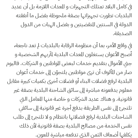
في كامل البلاد تمتلك التجهيزات و المعدات اللازمة بل أن عديد
البلديات تطورت تجهيزاتها بصفة ملحوظة بفضل ما أنفقته
الدولة في السنتين المنقضيتين و بفضل الهبات من الدول
الصديقة.
في واقع الأمر، بما أن منظومة الرقابة بالبلديات لم تعد ناجعة،
أصبح الأعوان يستغلون المعدات البلدية لمآربهم الشخصية و
جني الأموال بتقديم خدمات لبعض المواطنين و الشركات. فاليوم
صار من المألوف أن ترى مواطنين يلتجؤن إلى خدمات أعوان
البلدية لرفع فضلات البناء أو فضلات أخرى بكميات كبيرة مقابل
معلوم يدفعونه مباشرة إلى سائق الشاحنة البلدية بصفة غير
قانونية. و هناك عديد الشركات و خاصة منها المعامل التي
تلتجئ إلى نفس الطريقة بدفع أجرة غير قانونية إلى سائقي
الشاحنات البلدية لرفع فضلاتها بانتظام و لا تلتجئ إلى طلب
نفس الخدمة من مصالح البلدية بصفة قانونية لأن ذلك
يكلفها أضعاف الثمن الذي تدفعه مباشرة للعون.