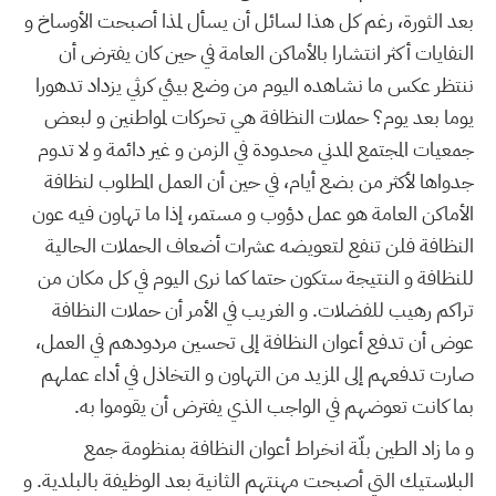
بعد الثورة، رغم كل هذا لسائل أن يسأل لمذا أصبحت الأوساخ و
النفايات أكثر انتشارا بالأماكن العامة في حين كان يفترض أن
ننتظر عكس ما نشاهده اليوم من وضع بيئي كرثي يزداد تدهورا
يوما بعد يوم؟ حملات النظافة هي تحركات لمواطنين و لبعض
جمعيات المجتمع المدني محدودة في الزمن و غير دائمة و لا تدوم
جدواها لأكثر من بضع أيام، في حين أن العمل المطلوب لنظافة
الأماكن العامة هو عمل دؤوب و مستمر، إذا ما تهاون فيه عون
النظافة فلن تنفع لتعويضه عشرات أضعاف الحملات الحالية
للنظافة و النتيجة ستكون حتما كما نرى اليوم في كل مكان من
تراكم رهيب للفضلات. و الغريب في الأمر أن حملات النظافة
عوض أن تدفع أعوان النظافة إلى تحسين مردودهم في العمل،
صارت تدفعهم إلى المزيد من التهاون و التخاذل في أداء عملهم
بما كانت تعوضهم في الواجب الذي يفترض أن يقوموا به.
و ما زاد الطين بلّة انخراط أعوان النظافة بمنظومة جمع
البلاستيك التي أصبحت مهنتهم الثانية بعد الوظيفة بالبلدية. و