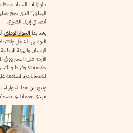
بالوازارات السيادية عطّ
الوطني” الذي نجح فعليا
أيضا في إنهاء الصّراع.
وقد بدأ
الحوار الوطني
التونسي للشغل والاتحاد
الإنسان والهيئة الوطني
الأزمة على: التسريع في
حكومة تكنوقراط و التسريع
للانتخابات والمصادقة على
مهدي جمعة التي تضم كفاء