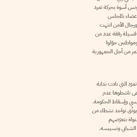
ونس أسوة بحركة تمرد
أعضاء بالمجلس
ورجال الأمن انتهت
 قسيلة رفقة عدد من
مواطنين حوّلوا
تمر من أجل الجمهورية
ّد التي نادت بداية
 ادّعى ناشطوها عدم
سي وإسقاط الحكومة.
يوثّق تواجد نشطاء من
واة بتعرّضهم
 الشبابي وتسييسه.