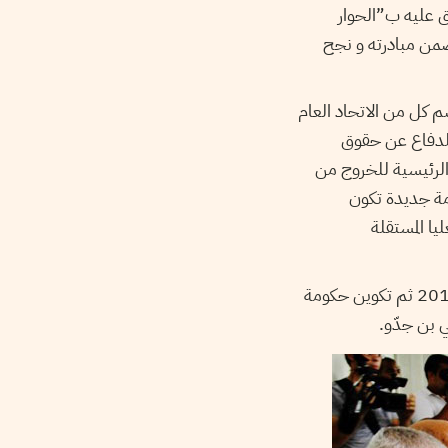
ق عليه ب”الحوار
ضمن مبادرته و نجح
لحوار الذي ضم كل من الاتحاد العام
 للدفاع عن حقوق
الرئيسية للخروج من
مة جديدة تكون
يا المستقلة
ونتج عن هذا الحوار استجابة المجلس التأسيسي بالمصادقة على الدستور في أواخر شهر جانفي 2014 ثم تكوين حكومة
 بن جدّو.