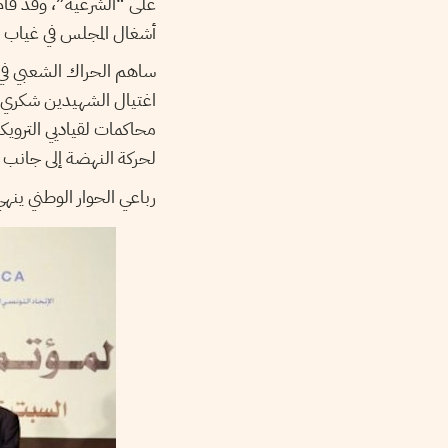
على “الشرعية”، وقد قا
أشغال المجلس في غياب ا
ساهم الحراك الشعبي في 
اغتيال الشهيدين شكري بلع
محاكمات لقياديي الترويك
لحركة النهضة إلى جانب ر
رباعي الحوار الوطني ينهي