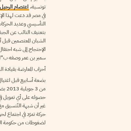
تونسية،
اعتصام الرحيل
في مصر قد دعت لهذا الإع
التأسيسي وعديد الحركات 
بتعنيف النائب عن الجب
الشبان المعتصمين قبل أ
الإحتجاج إلى شبه احتفال
سمير بن عمر وصفه ب”ال
أحزاب المعارضة بقيادة ال
بضعة أسابيع قبل اغتيال 
من 3
حصوله على أي تمويل في
غير أن شبهة التّنسيق مع
حركة تمرّد في اجتماع لح
لضغوطات من حكومة التروي