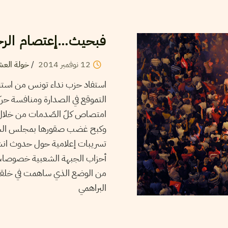
فبحيث…إعتصام الرح
12
نوفمبر
2014
/
خولة العش
استفاد حزب نداء تونس من استنز
التموقع في الصدارة ومنافسة حرك
امتصاص كلّ الصّدمات من خلال 
وكبح غضب صقورها بمجلس الشورى
تسريبات إعلامية حول حدوث انشقا
أحزاب الجبهة الشعبية خصوصا، ع
من الوضع الذي ساهمت في خلقه ع
البراهمي