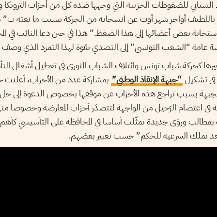
الشبابي للضغوطات الحزبية التي وجهها ضده كل من أحزاب الترويكا وأ
باللطيف أواخر شهر أوت عن انسحابه من الحركة بسبب ما نعته ب” 
تجابة بعض أعضائها إلى هذا الضغظ.” هذا في حين دعا النائب في ال
 عامة “الشعب التونسي” إلى التصدي بقوة لهذا التمرد الذي وصف 
غيرها كحركة شباب تونس وائتلاف الشباب الثوري في تعطيل أشغال ا
 في تشكيل
“جبهة الإنقاذ الوطني”
جبهة بسبب تراجع هذه الأحزاب عن موقفها بخصوص الدعوة إلى حل
كة في اعتصام الرّحيل من الواجهة لتتصدّر أحزاب المعارضة وخصوصا منها
امية بمطالب ورؤى جديدة تمثّلت أساسا في المحافظة على التأسيسي كأ
 “تعد تملك الشرعية للحكم” حسب تعبير بعضهم.