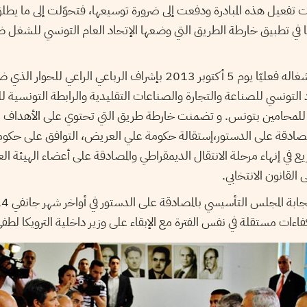
لت تفعيل هذه المبادرة ودفعت إلى ضرورة توسيعها، فتحوّلت إلى ما يطل
 في تطبيق خارطة الطريق التي وضعها الإتحاد العام التونسي للشغل 
أشغاله فعليّا يوم 5 أكتوبر 2013 بإشراف الرباعي الراعي ل
 التونسي للصناعة والتجارة والصناعات التقليدية والرابطة التونسية
ة للمحامين بتونس. و تضمنت خارطة طريق التي تحتوي على الأهداف 
 المصادقة على الدستور،إستقالة حكومة علي العريض، التوافق على حكو
 في إنهاء مرحلة الانتقال الديمقراطي والمصادقة على أعضاء الهيئة العل
 القانون الانتخابي.
ات مستقلة في نفس الفترة مع الإبقاء على وزير داخلية الترويكا لطفي