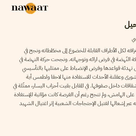
يل
ي
افه لكل الأطراف القابلة للخضوع إلى مخطّطاته ونجح في
ة النّهضة في فرض ارائه وتوجهاته. ونجحت حركة النهضة في
تهدئة قواعدها وفرض الإنضباط على ممثليها بالتأسيسي
 وعقلنة الأحداث للاستفادة منها لاحقا ولطمس أية
قات داخل صفوفها. في المقابل بقيت أحزاب اليسار، ممثّلة في
لى الهامش، ولم تنجح رغم أن الفرصة كانت مؤاتية للإستفادة
بر إشعالها لفتيل الإحتجاجات الشعبية إثر اغتيال الشهيد