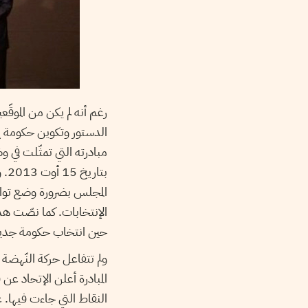
رغم أنه لم يكن من الموقّ
الدستور وتكوين حكومة إ
مبادرته التي تمثّلت في 
بت
المجلس بضرورة وضع تواري
الإنتخابات. كما نصّت هذ
حين انتخاب حكومة جدي
ولم تتفاعل حركة النّهضة 
النقاط التي جاءت فيها. 