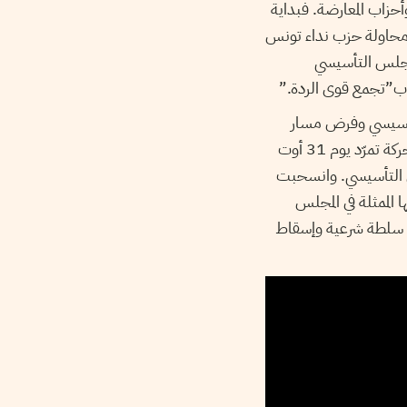
حزاب المعارضة. فبداية
محاولة حزب نداء تونس
مجلس التأسيسي
ب”تجمع قوى الردة.”
لتأسيسي وفرض مسار
بمشاركة عدد من الأحزاب، أعلنت حركة تمرّد يوم 31 أوت
 التأسيسي. وانسحبت
 الممثلة في المجلس
هم سلطة شرعية وإسقاط