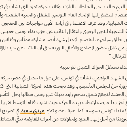
الذي طالب بحل السّلطات الثلاث. وكانت حركة تمرّد التي نشأت في ت
تصام لينضمّ إليها الإتحاد العام التونسي للشغل والجبهة الشعبية و
الشبابية. وقد عرف الاعتصام في أيامه الأولى مواجهات بين المحتجين 
ة الشعبية المنجي الرحوي واعتقال النائب عن حزب نداء تونس خميس
ن يطلق سراحهم. اعتصام الرّحيل شهد أيضا مشاركة ممثّلين وفنانين و
 من خلال حضور المصادح والأغاني الثورية حتى أن النائب عن حزب المؤ
كرنفال.”
نداء تستغلّ الحراك الشبابي ثمّ تنهيه
الشهيد البراهمي، نشأت في تونس، على غرار ما حصل في مصر، حركة تمر
 جويلية 2013 بضرورة حلّ المجلس التأسيسي. وقد نجحت هذه الحركة الشبابية التي
 الحشد لتجمّع شعبي ضخم رابط طيلة شهر ونص مطالبا بحل التأسي
 أحزاب المعارضة ارتبطت بهذه الحركة حيث نشرت قناة المتوسط تقريرا 
ركة نداء تونس بسوسة. كما اعترف عضو تمرّد
مهدي سعيد
في تصريح لن
كا من أجل إنهاء التمرّد ولمحاولات من أحزاب المعارضة تبنّي النشاط