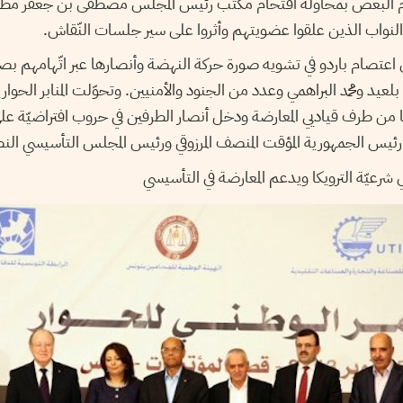
م البعض بمحاولة اقتحام مكتب رئيس المجلس مصطفى بن جعفر مطال
لنواب الذين علقوا عضويتهم وأثروا على سير جلسات النّقاش.
اعتصام باردو في تشويه صورة حركة النهضة وأنصارها عبر اتّهامهم بصف
يد ومحمد البراهمي وعدد من الجنود والأمنيين. وتحوّلت المنابر الحوارية
ا من طرف قياديي المعارضة ودخل أنصار الطرفين في حروب افتراضيّة على 
ئيس الجمهورية المؤقت المنصف المرزوقي ورئيس المجلس التأسيسي النصي
 شرعيّة الترويكا ويدعم المعارضة في التأسيسي