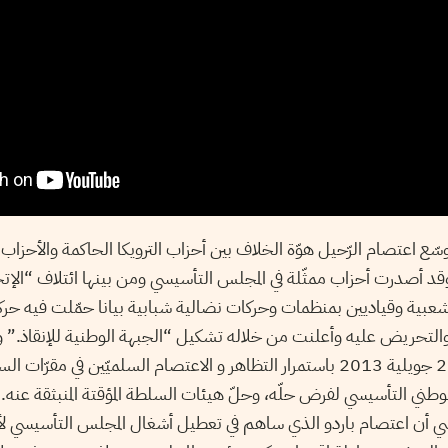
ّع اعتصام الرّحيل هوّة الخلاف بين أحزاب الترويكا الحاكمة والأحزاب 
 وقد أصدرت أحزاب ممثّلة في المجلس التأسيسي ومن بينها ائتلاف “ال
بية وقياديين بمنظمات وحركات نضالية شبابية بيانا حمّلت فيه حرك
التحريض عليه وأعلنت من خلاله تشكيل “الجبهة الوطنية للإنقاذ.” 
في بيانها الصادر بتاريخ 26 جويلية 2013 باستمرار التظاهر و الاعتصام السلميّين ف
وطني التأسيسي لفرض حلّه، وحلّ هيئات السلطة المؤقتة المنبثقة عنه. 
سي أن اعتصام باردو الذي ساهم في تعطيل أشغال المجلس التأسيسي لأكثر