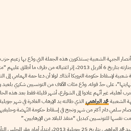
أنصار الجبهة الشعبية يستذكورن هذه الجملة التي ودّع بها زعيم حزب
رفيقه شكري بلعيد يوم جنازته بتاريخ 6 أفريل 2013، إثر اغتياله من طرف
ّة شعبية لإسقاط حكومة الترويكا آنذاك لولا أن دعا حمة الهمامي إلى ال
نهايتها”، على حدّ قوله. ودّع مئات الآلاف من التونسيين شكري بلعيد و
حرب أهلية، غير أنّهم عادوا إلى الشوارع، أشهر قليلة فقط بعد هذه الحاد
هة الشعبية
محمد البراهمي
تصام سلمي دام أكثر من شهر ونجح في إسقاط حكومة النّهضة وحليفيها 
 نفسها للتونسيين كبديل “منقذ للبلاد من الإرهابيين.”
بعد يوم من اغتيال الشهيد محمد البراهمي بتاريخ 25 جويلية 2013،