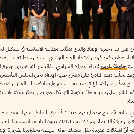
عين على بيان جبهة الإنقاذ والذي تمثّلت مطالبه الأساسيّة في تشكيل لجن
نقاذ وطني، فقد فرض الإتحاد العام التونسي للشغل سيطرته على مج
وضع
خارطة طريق
لإنهاء الصراع السياسي الدّائر عبر التوافق بين جميع ا
اريخ 15 أوت 2013. وقد تخلّت هذه المبادرة على مقترح جبهة الإنقاذ بحل المجلس الت
خ تمكّن من الإسراع في صياغة الدستور والمصادقة على القانون الإنت
ه المبادرة على ضرورة حلّ حكومة الترويكا وتعويضها بحكومة كفاءات تتو
دة.
في بداية الأمر مع هذه المبادرة حيث تلكّأت في التعاطي معها. وبعد مر
المبادرة أعلن الإتحاد عن قبول حركة النهضة يوم 22 أوت 2013 ببنود ا
غير أنّ إشكالات عديدة مثل تمسّك حركة النهضة وحليفيها بضرورة الإب