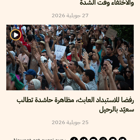
والاختفاء وقت الشدة
2026
جويلية
27
رفضا للاستبداد العابث، مظاهرة حاشدة تطالب
سعيّد بالرحيل
2026
جويلية
25