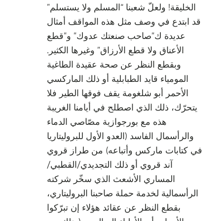
الخليقة! ولعلّ شعبنا “المسلم ولا يستسلم”
قد ابتدع في وصف مثل هذه المواقف أمثال
عديدة ك”صاحب صنعتك عدوك” و”قطع
الأعناق ولا قطع الأرزاق” وغيرها الكثير.
وبقطع النظر عن صحة عقيدة الطاغية
المومياء قايد الطبابلية أو ذلك الماركسي
الأحمر أبو شلغومة يقف فوقها الطير فلا
يتحرّك، ذلك الذي اصطلح في أيامنا الغريبة
هذه مع بورجوازية مصّاصي الدماء
والرأسمال الفاسد (العدو الأول للبروليتاريا
في كتابات ماركس وأتباعه) من طراز قروي
آند قروي أو ذلك التجديدي/القطبي/
المساري الأشعث الذي سخّر شركته
الرأسمالية لخدمة حملة صاحبنا البروليتاري،
بقطع النظر عن عقائد هؤلاء إن تبرّكوا