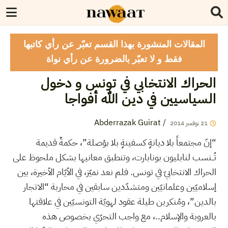
المقالات المنشورة بهذا القسم تعبّر عن رأي كاتبها
فقط و لا تعبّر بالضرورة عن رأي نواة
الحراك الانتخابي في تونس و دخول
السياسيين في دين الله أفواجا
Abderrazak Guirat
/
21
نوفمبر
2014
“إنّ مجتمعاً بلا ديانةٍ كسفينةٍ بلا بوْصلة”، حكمةٌ قديمة
تُــنسب لنابليون بونابارت، وتنطبق معانيها بشكل ملحوظ على
الحراك الانتخابيّ في تونس. فلم نعد نميّز، في الأيّام الأخيرة، بين
إسلاميّين وعلمانيّين ومتشدّدين سابقين في محاربة “الاتجار
بالدين”، ومُنكرين طيلة عقود لهويّة التونسيّين في علاقتها
بالعروبة والإسلام..، مع واجب التحرّي بخصوص هذه