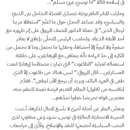
في إسلامه قائلا “أنا تونسيّ عربيّ مسلم”…
ومازلت المنابر التلفزيونيّة تتصدّى لقضيّة التداخل بين الدينيّ
والسياسيّ، وقد تصاعد الجدل حول ما اعتُبرَ “استغلالا مريبا
لرجال الدين” في حملة الدكتور المنصف المرزوقي على إثر ظهوره مع
أحد الأيمّة الدعاة. ويُحاسَب الرئيس المتخلّي بإعلامٍ لا يغادر
صغيرةً ولا كبيرةً إلاّ أحصاها، وحمّلها ما تحتمل وما لا تحتمل من
المكاره إلى حدّ اتهامه بأنّه يتماهى مع الإرهابيّين، على خلفيّة
استعماله لعبارة “الطاغوت” التي صارت مصطلحا إرهابيّا لنعت
العسكريّين… قال المرزوقي:” ليس هناك من طاغوت إلاّ الذي
طغى في العهد البائد، ويريد أن يرجع الآن ليطغى”. فقدّم
لمنافسيه من (فلول) النظام القديم فرصة ثمينة للتنفير منه،
معتبرين قوله تحريضا خطيرا ضدّهم…
وبغضّ النظر عن أمثلة أخرى لا يتّسع المجال لذكرها، تُـــثبت
التجربة الانتخابيّة الحاليّة في تونس، نشوء وعيٍ متفاوتٍ لدى
النخب السياسيّة أخضعها للنقد والإصلاح. وأدّى إلى مراجعات