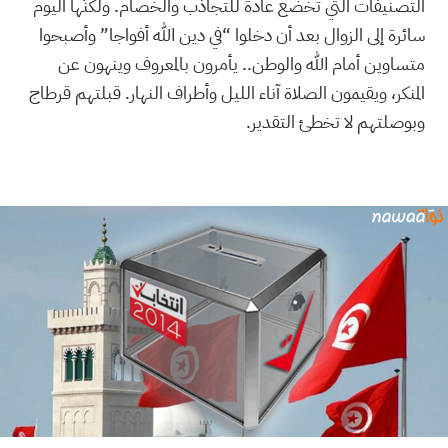
التصنيفات التي تخضع عادة للتجاذب والخصام. ولكنّها اليوم
سائرة إلى الزوال بعد أن دخلوا “في دين الله أفواجا” وأصبحوا
متساوين أمام الله والوطن.. يأمرون بالمعروف وينهون عن
المنكر، ويقيمون الصلاة آناء الليل وأطراف النهار. قبلتهم قرطاج
وبوصلتهم لا تخطئ التقدير.