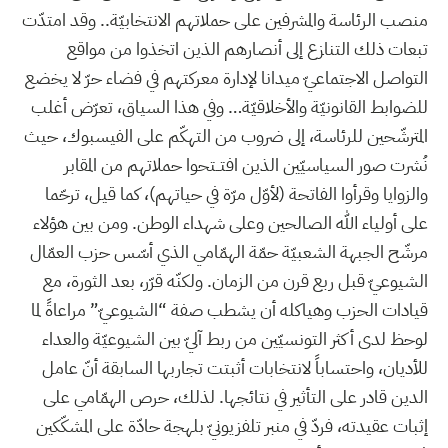
منصب الرئاسة والمشرفين على حملاتهم الانتخابيّة.. وقد امتدّت
تبعات ذلك التنازع إلى أنصارهم الذين اتخذوا من مواقع
التواصل الاجتماعيّ ميدانا لإدارة معركتهم في فضاء حرّ لا يخضع
للضوابط القانونيّة والأخلاقيّة… وفي هذا السياق، تعرّض أغلب
المترشّحين للرئاسة، إلى ضروب من التهكّم على الفيسبوك، حيث
نُشرت صور السياسيّين الذين افتــتحوا حملاتهم من المقابر
والزوايا وقرأوا الفاتحة (لأوّل مرّة في حياتهم)، كما قيل، ترحّما
على أولياء الله الصالحين وعلى شهداء الوطن. ومن بين هؤلاء
مرشّح الجبهة الشعبيّة حمّة الهمّامي الذي أسّس حزب العمّال
الشيوعيّ قبل ربع قرن من الزمان. ولكنّه قرّر، بعد الثورة، مع
قيادات الحزب وهياكله أن يشطب صفة “الشيوعيّ” مراعاةً لما
لوحظ لدى أكثر التونسيّين من ربط آليّ بين الشيوعيّة والعداء
للأديان، واحتساباً لانتخابات أثبتت تجاربها السابقة أنّ عامل
الدين قادر على التأثير في نتائجها. لذلك، حرص الهمّامي على
إثبات عقيدته، فردّ في منبر تلفزيونيّ بلهجة حادّة على المشكّكين