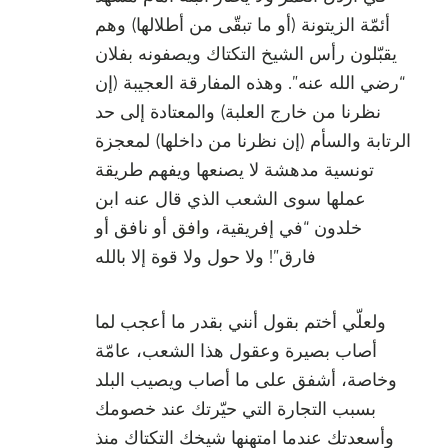
أئمّة الزيتونة (أو ما تبقّى من أطلالها) وهم
يقبّلون رأس الشيخ التكتاك ويصفونه بفلان
“رضي الله عنه”. وهذه المفارقة العجيبة (إن
نظرنا من خارج العلبة) والمعتادة إلى حد
الرتابة والسأم (إن نظرنا من داخلها) لمعجزة
تونسية مدهشة لا يصنعها ويفهم طريقة
عملها سوى الشعب الذي قال عنه ابن
خلدون “في إفريقية، وافق أو نافق أو
فارق”! ولا حول ولا قوة إلا بالله
ولعلّي أختم بقول أنني بقدر ما أعجب لما
أصاب بصيرة وعقول هذا الشعب، عامّة
وخاصة، أشفق على ما أصاب ويصيب البلد
بسبب التجارة التي حيّرتك عند خصومك
وأسعدتك عندما امتهنها شيخك التكتاك منذ