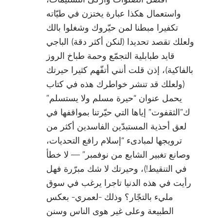
أفضل الصلوات وأزكى التسليمات،
واستعمال هكذا عبارة يختزن في طيّاته
تكفيرا مبطنا لمن حيّروك وشغلوا بالك
ولعلك تقصد تحديدا (لنكن أكثر دقة) الباجي
قايد طبابلية التجمّع وحمة طباخ الروز
بالفاكية)، إذن قلت أنني أتفّهم كثيرا حيرتك
(ولعلك قد تنشر خواطرك هذه في كتاب
يحمل عنوان “حيرة مسلم ولا يستسلم”
ك”الثقفوت” إياها التي حيّرتنا بمواقفها في
لعق أحذية المستبدّين الفاسدين أكثر من
ترويجها لمبادىء “إسلام رافع التحديات،
وصانع تغبير الشابع من نوفمبر” — لا خطأ
في التنقيط!)، وحيرتك لا شك مبرّرة فهل
رأيت في هذه الدنيا تاجرا يرغب في سوق
مليء بالتجّار؟ وذلك -لعمري- بعكس
الطبيعة وعلى غير هوى الناس وسنن