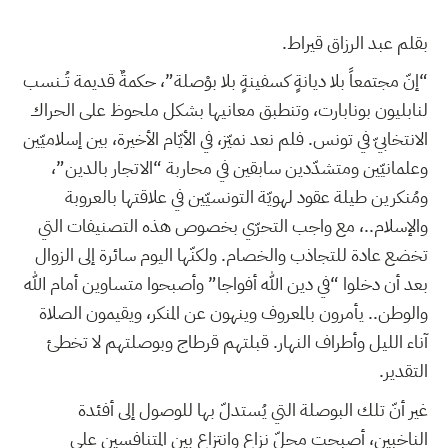
بقلم عبد الرزاق قيراط.
“إنّ مجتمعاً بلا ديانةٍ كسفينةٍ بلا بوْصلة”، حكمةٌ قديمة تُــنسب
لنابليون بونابارت، وتنطبق معانيها بشكل ملحوظ على الحراك
الانتخابيّ في تونس. فلم نعد نميّز، في الأيّام الأخيرة، بين إسلاميّين
وعلمانيّين ومتشدّدين سابقين في محاربة “الاتجار بالدين”،
ومُنكرين طيلة عقود لهويّة التونسيّين في علاقتها بالعروبة
والإسلام..، مع واجب التحرّي بخصوص هذه التصنيفات التي
تخضع عادة للتجاذب والخصام. ولكنّها اليوم سائرة إلى الزوال
بعد أن دخلوا “في دين الله أفواجا” وأصبحوا متساوين أمام الله
والوطن.. يأمرون بالمعروف وينهون عن المنكر، ويقيمون الصلاة
آناء الليل وأطراف النهار. قبلتهم قرطاج وبوصلتهم لا تخطئ
التقدير.
غير أنّ تلك البوصلة التي يُستدلّ بها للوصول إلى أفئدة
الناخبين، أصبحت محلّ نزاع وانتزاع بين المتنافسين على