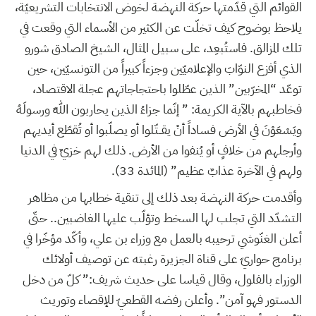
القوائم التي قدّمتها حركة النهضة لخوض الانتخابات التشريعيّة،
يلاحظ بوضوح كيف تخلّت عن الكثير من الأسماء التي وقعت في
تلك المزالق. فاستُبعِد، على سبيل المثال، الشيخ الصادق شورو
الذي أفزع النوّابَ والإعلاميّين وجزءاً كبيراً من التونسيّين، حين
توعّد “المخرّبين” الذين عطّلوا باحتجاجاتهم عجلة الاقتصاد،
فخاطبهم بالآية الكريمة: ” إنّما جزاءُ الذين يحاربون اللهَ ورسولَهُ
ويَسْعَوْنَ في الأرض فساداً أنْ يقــتّلوا أو يصلّبوا أو تُقطّع أيديهم
وأرجلهم من خلافٍ أو يُنفوا من الأرض. ذلك لهم خزيٌ في الدنيا
ولهم في الآخرة عذابٌ عظيم” (المائدة 33).
وأقدمت حركة النهضة بعد ذلك إلى تنقية خطابها من مظاهر
التشدّد التي تجلب لها السخط وتؤلّب عليها الغاضبين.. حتّى
أعلن الغنّوشي ترحيبه بالعمل مع وزراء بن علي، وأكّد مؤخّرا في
برنامج حواريّ على قناة الجزيرة رغبته عن توصيف أولائك
الوزراء بالفلول، وقال قياسا على حديث شريف:” كلّ من دخل
الدستور فهو آمن”. وأعلن رفضه القطعيّ للإقصاء وتوريث