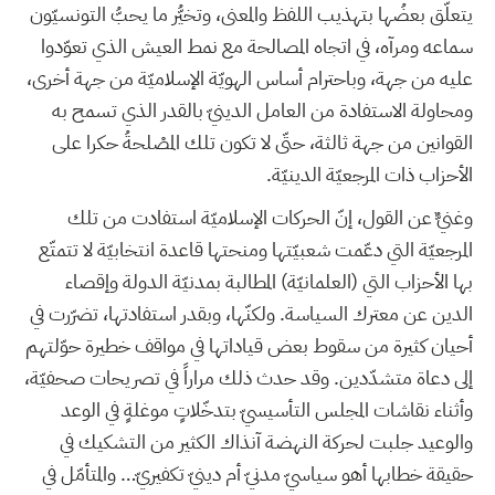
يتعلّق بعضُها بتهذيب اللفظ والمعنى، وتخيُّر ما يحبُّ التونسيّون
سماعه ومرآه، في اتجاه المصالحة مع نمط العيش الذي تعوّدوا
عليه من جهة، وباحترام أساس الهويّة الإسلاميّة من جهة أخرى،
ومحاولة الاستفادة من العامل الدينيّ بالقدر الذي تسمح به
القوانين من جهة ثالثة، حتّى لا تكون تلك المصْلحةُ حكرا على
الأحزاب ذات المرجعيّة الدينيّة.
وغنيٌّ عن القول، إنّ الحركات الإسلاميّة استفادت من تلك
المرجعيّة التي دعّمت شعبيّتها ومنحتها قاعدة انتخابيّة لا تتمتّع
بها الأحزاب التي (العلمانيّة) المطالبة بمدنيّة الدولة وإقصاء
الدين عن معترك السياسة. ولكنّها، وبقدر استفادتها، تضرّرت في
أحيان كثيرة من سقوط بعض قياداتها في مواقف خطيرة حوّلتهم
إلى دعاة متشدّدين. وقد حدث ذلك مراراً في تصريحات صحفيّة،
وأثناء نقاشات المجلس التأسيسيّ بتدخّلاتٍ موغلةٍ في الوعد
والوعيد جلبت لحركة النهضة آنذاك الكثير من التشكيك في
حقيقة خطابها أهو سياسيّ مدنيّ أم دينيّ تكفيريّ… والمتأمّل في