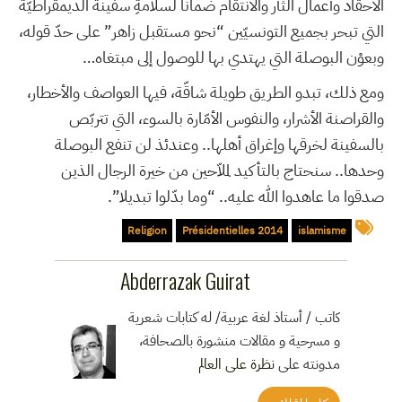
الأحقاد وأعمال الثأر والانتقام ضماناً لسلامةِ سفينة الديمقراطيّة
التي تبحر بجميع التونسيّين “نحو مستقبل زاهر” على حدّ قوله،
وبعوْن البوصلة التي يهتدي بها للوصول إلى مبتغاه…
ومع ذلك، تبدو الطريق طويلة شاقّة، فيها العواصف والأخطار،
والقراصنة الأشرار، والنفوس الأمّارة بالسوء، التي تتربّص
بالسفينة لخرقها وإغراق أهلها.. وعندئذ لن تنفع البوصلة
وحدها.. سنحتاج بالتأكيد لملاّحين من خيرة الرجال الذين
صدقوا ما عاهدوا الله عليه.. “وما بدّلوا تبديلا”.
Religion
Présidentielles 2014
islamisme
Abderrazak Guirat
كاتب / أستاذ لغة عربية/ له كتابات شعرية
و مسرحية و مقالات منشورة بالصحافة،
مدونته على
نظرة على العالم