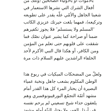
بالأموات أو بالأولياء الصالحين (وتلك من
أفعال الشرك التي نشرها الاستعمار في
شعبنا الجاهل والأمّي علّه يقدر على تطويعه
وتركيعه)، فمهما بلغت حيرتك عزيزي الكاتب
“المسلم ولا يستسلم” فلا يجوز تكفيرهم
ضمنا أو صراحة كما يشير عنوان نصّك فما
شققت على قلوبهم حتى تعلم من المؤمن
ومن الكافر، أو هكذا قال النبي الأكرم لأحد
الخلفاء الراشدين عليهم السلام ذات مرة
ولعلّ من المضحكات المبكيات في ربوع هذا
الوطن المكلوم بشعب جاهل ونخبة عمياء
البصيرة أن يحتار المرء كل هذا القدر أمام
مشهد أئمّة التجمّع البورقيبونوفمبري وهم
يلعقون حذاء شيخ تسعيني لم يرحم نفسه
في أرذل العمر ولا يحتار البتّة أمام مشهد