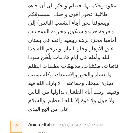
عقود وحكم بها، فظلم وتجبّر إلى أن جاءه
طاغية عجوز أقوى وأحنك، سيسوقكم
(ويسوقنا نحن أبناء الشعب البائس) إلى
محرقة جديدة ستكون محرقة التسعينات
أمامها مجرّد نزهة ربيعية رائقة في بستان
عبق الأزهار وحلو الثمار. وليرحم الله هذا
البلد وأهله في أيام قادمات يلُحْن سودا
قاتمات، مكتئبات، مدلهمّات بظلمات الظلم
والفساد والجور والاستبداد، وكله بسبب
تجارة شيخك وجماعته – لا بارك الله فيه
وفيهم. وتلك أيام الطغيان نداولها بين الناس
ولا حول ولا قوة إلا بالله العظيم. والسلام
على من اتبع الهدى
Amen allah
on 23/11/2014 at 23/11/2014
2