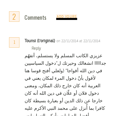
2
Comments
ADD YOURS
Tounsi (l'original)
on 22/11/2014 at 22/11/2014
1
Reply
عزيزي الكاتب المسلم ولا يستسلم، أتفهّم
جدااااا انشغالك وحيرتك ل”دخول السياسيين
في دين الله أفواجا” (ولعلي أفتح قوسا هنا
لأقول بأنّ دخول المرء لمكان يعني في
العربية أنه كان خارج ذلك المكان، ومعنى
دخول فلان أو علّان في دين الله أنه كان
خارجا عن ذلك الدين أو بعبارة بسيطة كان
كافرا بما أُنزل على محمد النبي الأكرم عليه