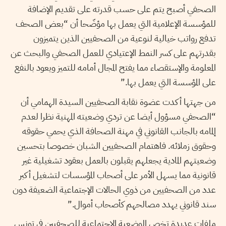
الصحفي أصبح يتم على حسب قدرته على تقديم الإضافة
للمؤسسة الإعلامية التي يعمل بها مؤضّحا أن “بعض الصحف
تدفع رواتب خيالية لنوعية من الصحفيين الذين يتميزون
بقدرتهم على كسر النمط الإعتيادي للعمل الصحفي والبحث عن
المعلومة والإستقصاء مما يفتح المجال أمامه للتميز ويعود بالنفع
على المؤسسة التي يعمل بها.”
من جهتها أكدت عضوة نقابة الصحفيين السيدة الهمامي أن
“الصحفي مسؤول أيضا عن تردي وضعيته المهنية نظرا لعدم
إلمامه بالجانب القانوني في مهنة الصحافة الذي يحمي حقوقه
وحقوق زملائه. فاهتمام الصحفيين الشبان خصوصا بتحسين
وضعيتهم المادية يجعلهم يقبلون بالعمل بعقود تشغيلية غير
قانونية مما يسهل الأمر على أصحاب المؤسسات لتشغيل أكبر
عدد من الصحفيين من ذوي الحالات الإجتماعية الضعيفة دون
سند قانوني يهدد مصالحهم كأصحاب أموال.”
ملفات عديدة تخص الوضعية الإجتماعية للصحفيين في تونس