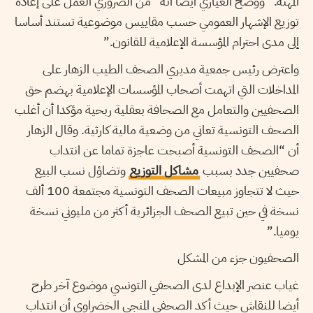
المهنة.” ووضّح العياري أيضا أنه “من الضروري العمل على إعادة
توزيع الإشهار العمومي حسب مقاييس موضوعية تستند أساسا
إلى مدى احترام المؤسسة الإعلامية للقانون.”
واعترض رئيس جمعية مديري الصحف الطيب الزهار على
المداخلات التي اتهمت أصحاب المؤسسات الإعلامية بهضم حق
الصحفيين والتعامل مع الصحافة بعقلية ربحية مؤكدا أن أغلب
الصحف التونسية تعاني من وضعية مالية كارثية. وقال الزهار
أن “الصحف التونسية أصبحت عاجزة تماما عن انتداب
صحفيين جدد بسبب
مشاكل التوزيع
وتضاؤل نسب البيع
حيث لا تتجاوز مبيعات الصحف التونسية مجتمعة 100 ألف
نسخة في حين تبيع الصحف الجزائرية أكثر من مليوني نسخة
يوميا.”
الصحفيون جزء من المشكل
غياب عنصر الإبداع لدى الصحفي التونسي موضوع آخر طرح
أيضا للنقاش حيث أكد الصحفي المنجي الخضراوي أن انتداب