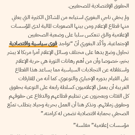
الحقوق الإقتصادية للصحفيين.
ولم يخفي ناجي البغوري استياءه من المشاكل الكثيرة التي يعاني
منها قطاع الإعلام ومن بينها الصعوبات المالية لدى المؤسسات
الإعلامية والتي تنعكس سلبا على وضعية الصحفيين
الإجتماعية. وأكّد البغوري أنّ “تواجد
قوى سياسية واقتصادية
تحاول وضع يدها على مختلف وسائل الإعلام أمرا مربكا لا يبشر
بخير، خصوصا وأن من أهم رهانات الثورة هي حرية الإعلام
واستقلاله عن التجاذبات السياسية مما يساعد هذا القطاع
على القيام بدوره الإخباري والتوعوي. كما أنه من المفارقات
الغريبة أن يعمل الإعلاميون كسلطة رابعة على التوعية بحقوق
كل الفئات ويعجزون عن تنظيم قطاعهم والدفاع عن حقوقهم
وحقوق زملائهم. ونذكر هنا أن العمل بحرية وحياد يتطلب تمتّع
الصحفي بحماية اقتصادية تضمن له كرامته.”
مؤسسات إعلامية” مفلسة”