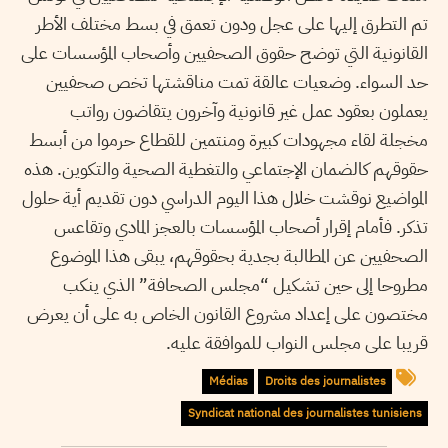
تم التطرق إليها على عجل ودون تعمق في بسط مختلف الأطر
القانونية التي توضح حقوق الصحفيين وأصحاب المؤسسات على
حد السواء. وضعيات عالقة تمت مناقشتها تخص صحفيين
يعملون بعقود عمل غير قانونية وآخرون يتقاضون رواتب
مخجلة لقاء مجهودات كبيرة ومنتمين للقطاع حرموا من أبسط
حقوقهم كالضمان الإجتماعي والتغطية الصحية والتكوين. هذه
المواضيع نوقشت خلال هذا اليوم الدراسي دون تقديم أية حلول
تذكر. فأمام إقرار أصحاب المؤسسات بالعجز المادي وتقاعس
الصحفيين عن المطالبة بجدية بحقوقهم، يبقى هذا الموضوع
مطروحا إلى حين تشكيل “مجلس الصحافة” الذي ينكب
مختصون على إعداد مشروع القانون الخاص به على أن يعرض
قريبا على مجلس النواب للموافقة عليه.
Médias
Droits des journalistes
Syndicat national des journalistes tunisiens