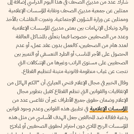
شارك عدد من مديري الصحف في هذا اليوم الدراسي إضافة إلى
ممثلين عن جمعية مديري الصحف ونقابة المؤسسات الإعلامية
وممثلين عن وزارة الشؤون الإجتماعية. وتميزت النقاشات بالأخذ
والرد وتبادل الإتهامات بين بعض مديري المؤسسات الإعلامية
وعدد من الصحفيين خصوصا فيما يتعلّق بالمشاكل العالقة
لعدد هام من الصحفيين، كالعمل بدون عقد عمل، أو عدم
الحصول على الأجر المناسب أو الطرد التعسفي أو التمييز بين
الصحفيين على مستوى الراتب وغيرها من الإشكالات التي
نتجت عن غياب منظومة قانونية متينة لتنظيم القطاع.
وقال الخبير في مجال الإعلام فتحي العياري أن “الكم الهائل من
الإتفاقيات والقوانين التي تنظم القطاع كفيل بتطوير مجال
الإعلام وضمان حقوق جميع الأطراف غير أن تقاعس عدد من
المؤسسات الإعلامية
في تطبيق هذه القوانين وعدم وجود قوانين
ردعية فعّالة ضد المخالفين جعل الهدف الأساسي من مثل هذه
المؤسسات الربح المادي دون احترام لحقوق الصحفيين أو لمبادئ