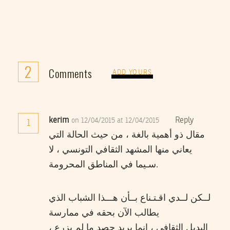
2
Comments
ADD YOURS
kerim
Reply
on 12/04/2015 at 12/04/2015
1
مقال ذو أهمية بالغة ، من حيث الحالة التي
يعاني منها المشهد الثقافي التونسي ، لا
سـيما في المناطق المحرومة.
لــكن لــدي اقـتـناع بــأن هـــذا الشباب الذي
يطالب الآن بحقه في ممارسة
البديل الثقافي ، إنما يريد حصد ما لم بزرع ،