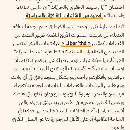
احتضان “أيّام سينما الحقوق والحريّات” في مارس 2013
واستضافة
العديد من النقاشات الثقافيّة والسياسيّة
.
فضاء مسار لم يكن الوحيد الذّي انخرط في دعم موجة الثقافة
البديلة، بل شهدت السنوات الأربع الماضية ظهور العديد من
الفضاءات كمقهى
« Liber’thé »
في لافييات، الذي احتضن
العديد من التظاهرات السينمائيّة كتظاهرة “سينما الحريّة”
التي نظّمتها حركة شباب تونس طيلة شهر نوفمبر 2013، أو
أمسيات « Slam » الأسبوعيّة التي تتيح للشباب التعبير عن
مواقفهم وأفكارهم وأحلامهم بشكل بسيط وفنيّ في آن واحد،
وغيرها من الساحات والفضاءات الخاصّة والعمومية كفضاء
لارتيستو والحمراء وقهوة اللوح وتياترو وداون تاون في قفصة
وبعض المقاهي الصغيرة في القصرين وسيدي بوزيد، والتي
أفسحت المجال أمام الطاقات الشبابيّة لتجد لها موقعا في
الساحة الثقافيّة أو على الأقلّ لتترجم رؤاها عبر العمل الثقافيّ
والفنيّ.