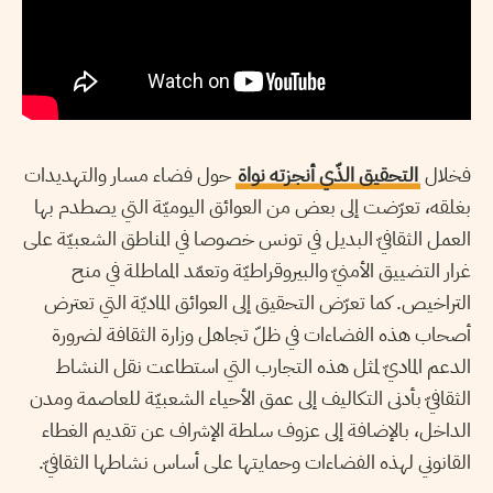
فخلال
التحقيق الذّي أنجزته نواة
حول فضاء مسار والتهديدات
بغلقه، تعرّضت إلى بعض من العوائق اليوميّة التي يصطدم بها
العمل الثقافيّ البديل في تونس خصوصا في المناطق الشعبيّة على
غرار التضييق الأمنيّ والبيروقراطيّة وتعمّد المماطلة في منح
التراخيص. كما تعرّض التحقيق إلى العوائق الماديّة التي تعترض
أصحاب هذه الفضاءات في ظلّ تجاهل وزارة الثقافة لضرورة
الدعم الماديّ لمثل هذه التجارب التي استطاعت نقل النشاط
الثقافيّ بأدنى التكاليف إلى عمق الأحياء الشعبيّة للعاصمة ومدن
الداخل، بالإضافة إلى عزوف سلطة الإشراف عن تقديم الغطاء
القانوني لهذه الفضاءات وحمايتها على أساس نشاطها الثقافيّ.