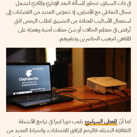
في ذات السياق، تتجاوز المسألة البعد الإداريّ والماديّ لتشمل
مجال التعاطي مع الأمنيّين، إذ تتعرّض العديد من الفضاءات إلى
استعمال الأساليب المعتادة من التضييق كطلب الرخص التي
تُرفض في معظم الحالات أو شنّ حملات أمنية وهميّة على
المقاهي لترهيب الحاضرين وتنفيرهم.
كما أنّ
المعطى السياسيّ
يلعب دورا كبيرا في تراجع الأنشطة
الثقافيّة البديلة، فالزخم المرافق للانتخابات، وانخراط العديد من