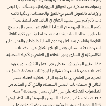
ومتواضعة متحرّرة من العوائق البيروقراطيّة ومسألة التراخيص
والإرتباط بالتمويل العموميّ للفرق والجمعيّات، ولكّنها كانت
ذات تأثير كبير على المشهد الثقافيّ في البلاد. فقد استطاعت أن
تكسر النمطيّة المعهودة في النشاط الثقافيّ عبر السعي إلى ترسيخ
ما حاول النظام السابق قمعه وتغييبه انطلاقا من فكرة ثقافة
المقاومة والالتزام بمشاغل وهموم الشارع والمواطن والعمل على
استهداف فئة الشباب ونقل الإنتاج الثقافي من الفضاءات
الكلاسيكيّة في المسارح ودور الثقافة إلى المقاهي والأحياء الشعبيّة.
هذا التغيير الجذريّ في التعاطي مع العمل الثقافيّ خلق بدوره
فضاءات جديدة تستهدف شرائح أكبر وفئات متعدّدة، فتحوّلت
العديد من المقاهي إلى ما يشبه المراكز الثقافية كفضاء مسار
الكائن في منطقة باب العسل الشعبيّة، والذي أقام العديد من
التظاهرات الثقافيّة على غرار “ليالي مسار الرمضانيّة” سنة
2012، بالإضافة إلى عشرات العروض المسرحيّة والغنائيّة الموجّهة
لأطفال وورشات تنشيط وتكوين مسرحي وغنائيّ علاوة على