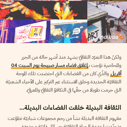
ولكنّ هذا التمرّد الثقافيّ يشهد منذ أشهر حالة من الجزر
والمحاصرة توّجت ب
إغلاق فضاء مسار صبيحة يوم السبت 04
أفريل
والذّي كان من الفضاءات التي احتضنت تلك الموجة
الثقافيّة الجديدة وخلق الاستثناء عبر التركيز على الأحياء الشعبيّة
التي حرمت طويلا من حقّها في التكافؤ الثقافيّ والمعرفيّ.
الثقافة البديلة خلقت الفضاءات البديلة…
مفهوم الثقافة البديلة نشأ من رحم مجموعات شبابيّة تطوّعت
وتجنّدت لخدمة الحياة الثقافيّة بوسائل ذاتيّة محدودة