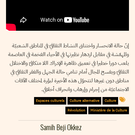
إنّ حالة الانحسار واختناق النشاط الثقافيّ في المناطق الشعبيّة
والمهمّشة في مقابل ازدهار نظيرتها في الأحياء الفخمة في العاصمة
يلعب دورا خطيرا في تعميق ظاهرة الإدراك اللا متكافئ والاختلال
الثقافيّ ويفسح المجال أمام تنامي حالة الجهل والفقر الثقافيّ في
مناطق دون غيرها لتتحوّل هذه الأخيرة لبؤرة لمختلف الآفات
الاجتماعيّة من إجرام وإرهاب وانحراف أخلاقي.
Espaces culturels
Culture alternative
Culture
Révolution
Ministère de la Culture
Samih Beji Okkez