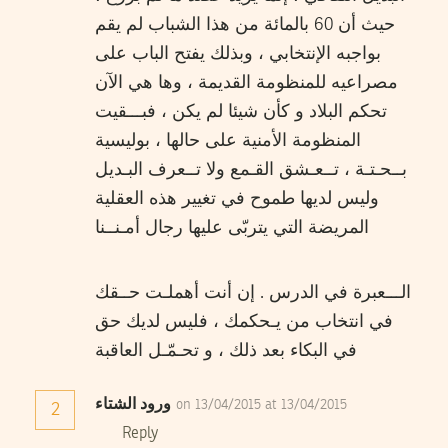
حيث أن 60 بالمائة من هذا الشباب لم يقم
بواجبه الإنتخابي ، وبذلك يفتح الباب على
مصراعيه للمنظومة القديمة ، وها هي الآن
تحكم البلاد و كأن شيئا لم يكن ، فبـــقيت
المنظومة الأمنية على حالها ، بوليسية
بــحـتـة ، تــعـشق القـمع ولا تــعرف البـديل
وليس لديها طموح في تغيير هذه العقلية
المريضة التي يتربّى عليها رجال أمـنــنا
الـــعبرة في الدرس . إن أنت أهملـت حــقك
في انتخاب من يـحكمك ، فليس لديك حق
في البكاء بعد ذلك ، و تحـمّـل العاقبة
ورود الشتاء
on 13/04/2015 at 13/04/2015
2
Reply