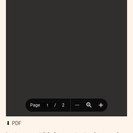
⬇︎ PDF