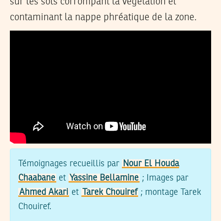
sur les sols corrompant la végétation et
contaminant la nappe phréatique de la zone.
Témoignages recueillis par
Nour El Houda
Chaabane
et
Yassine Bellamine
; Images par
Ahmed Akari
et
Tarek Chouiref
; montage Tarek
Chouiref.