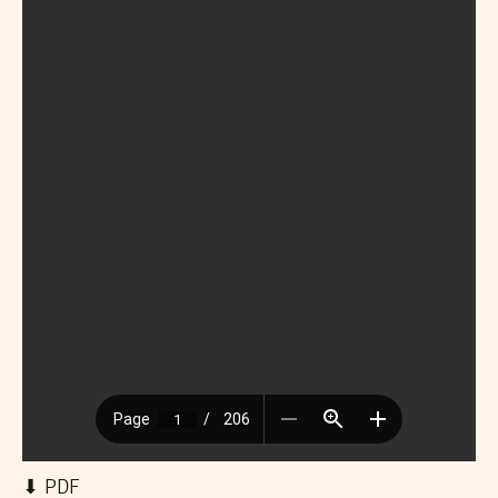
⬇︎ PDF