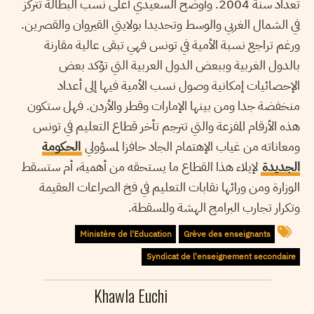
تعداد سنة 2004. وأوضح السعيدي أعلى نسب البطالة تتركز
في الشمال الغربي والوسط وتحديدا بولايتي القيروان والقصرين.
ورغم تراجع نسبة الأمية في تونس فهي تبقى عالية مقارنة
بالدول الغربية وببعض الدول العربية التي تؤكد بعض
الإحصائيات إمكانية وصول نسب الأمية فيها إلى أعداد
منخفضة جدا ومن بينها الإمارات وقطر والأردن. فهل ستكون
هذه الأرقام المفزعة والتي تترجم تأخر قطاع التعليم في تونس
ومعاناته من غياب الإهتمام الجاد حافزا لمسؤولي
الحكومة
الجديدة
لإيلاء هذا القطاع ما يستحقه من أهمية، أم ستسقط
الوزارة ومن ورائها نقابات التعليم في فخ الصراعات العقيمة
وتكرار تجارب البرامج الهشة والمسقطة.
Ministère de l'Education
Grève des enseignants
Syndicat de l'enseignement secondaire
Khawla Euchi