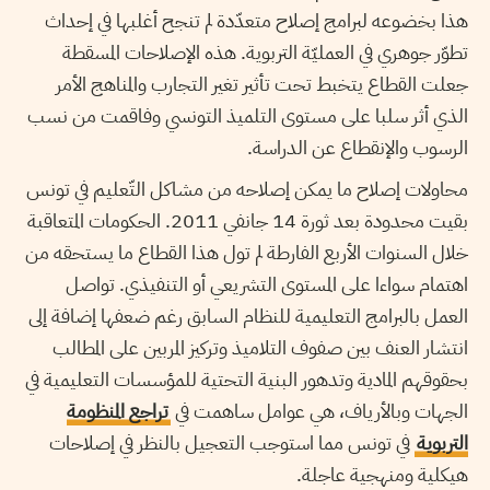
هذا بخضوعه لبرامج إصلاح متعدّدة لم تنجح أغلبها في إحداث
تطوّر جوهري في العمليّة التربوية. هذه الإصلاحات المسقطة
جعلت القطاع يتخبط تحت تأثير تغير التجارب والمناهج الأمر
الذي أثر سلبا على مستوى التلميذ التونسي وفاقمت من نسب
الرسوب والإنقطاع عن الدراسة.
محاولات إصلاح ما يمكن إصلاحه من مشاكل التّعليم في تونس
بقيت محدودة بعد ثورة 14 جانفي 2011. الحكومات المتعاقبة
خلال السنوات الأربع الفارطة لم تول هذا القطاع ما يستحقه من
اهتمام سواءا على المستوى التشريعي أو التنفيذي. تواصل
العمل بالبرامج التعليمية للنظام السابق رغم ضعفها إضافة إلى
انتشار العنف بين صفوف التلاميذ وتركيز المربين على المطالب
بحقوقهم المادية وتدهور البنية التحتية للمؤسسات التعليمية في
الجهات وبالأرياف، هي عوامل ساهمت في
تراجع المنظومة
التربوية
في تونس مما استوجب التعجيل بالنظر في إصلاحات
هيكلية ومنهجية عاجلة.