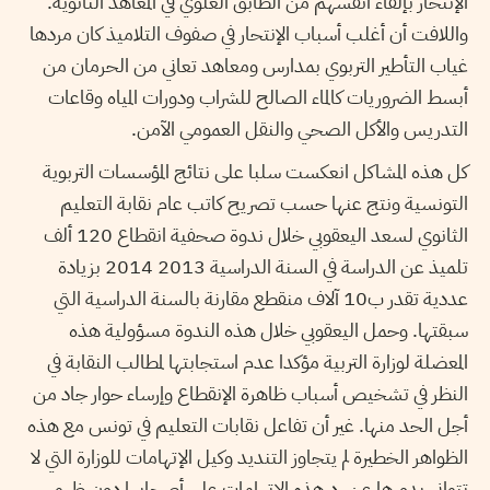
الإنتحار بإلقاء أنفسهم من الطابق العلوي في المعاهد الثانوية.
واللافت أن أغلب أسباب الإنتحار في صفوف التلاميذ كان مردها
غياب التأطير التربوي بمدارس ومعاهد تعاني من الحرمان من
أبسط الضروريات كالماء الصالح للشراب ودورات المياه وقاعات
التدريس والأكل الصحي والنقل العمومي الآمن.
كل هذه المشاكل انعكست سلبا على نتائج المؤسسات التربوية
التونسية ونتج عنها حسب تصريح كاتب عام نقابة التعليم
الثانوي لسعد اليعقوبي خلال ندوة صحفية انقطاع 120 ألف
تلميذ عن الدراسة في السنة الدراسية 2013 2014 بزيادة
عددية تقدر ب10 آلاف منقطع مقارنة بالسنة الدراسية التي
سبقتها. وحمل اليعقوبي خلال هذه الندوة مسؤولية هذه
المعضلة لوزارة التربية مؤكدا عدم استجابتها لمطالب النقابة في
النظر في تشخيص أسباب ظاهرة الإنقطاع وإرساء حوار جاد من
أجل الحد منها. غير أن تفاعل نقابات التعليم في تونس مع هذه
الظواهر الخطيرة لم يتجاوز التنديد وكيل الإتهامات للوزارة التي لا
تتوانى بدورها عن رد هذه الإتهامات على أصحابها دون ظهور