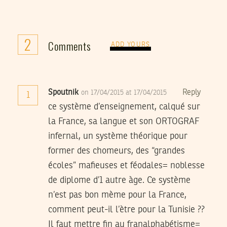
2
Comments
ADD YOURS
Spoutnik
Reply
on 17/04/2015 at 17/04/2015
1
ce système d’enseignement, calqué sur
la France, sa langue et son ORTOGRAF
infernal, un système théorique pour
former des chomeurs, des “grandes
écoles” mafieuses et féodales= noblesse
de diplome d’1 autre àge. Ce système
n’est pas bon mème pour la France,
comment peut-il l’ètre pour la Tunisie ??
Il faut mettre fin au franalphabétisme=