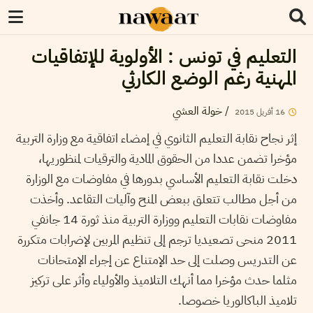
التعليم في تونس : الأولوية للإتفاقيات
المهنية رغم الوضع الكارثي
/
خولة العشي
16
أفريل
2015
إثر نجاح نقابة التعليم الثانوي في إمضاء اتفاقية مع وزارة التربية
مؤخرا تضمن عددا من الحقوق المادية والترقيات لمنظوريها،
دخلت نقابة التعليم الأساسي بدورها في مفاوضات مع الوزارة
من أجل مطالب تتعلق ببعض المنح وآليات التقاعد. وأخذت
مفاوضات نقابات التعليم ووزارة التربية منذ ثورة 14 جانفي
2011 منحى تصعيديا ترجم إلى تنظيم المربين لإضرابات متكررة
عن التدريس وصلت إلى حد الإمتناع عن إجراء الإمتحانات
مثلما حدث مؤخرا مما أنهك التلاميذ والأولياء وأثر على تركيز
تلاميذ الباكالوريا خصوصا.