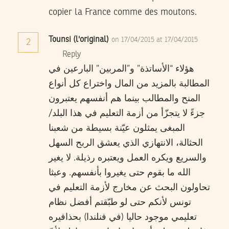
copier la France comme des moutons.
Tounsi (l'original)
on 17/04/2015 at 17/04/2015
2
Reply
هؤلاء “الأساتذة” و”المربين” البارعين في
المطالبة بالمزيد من المال واختراع كل أنواع
المنح والمطالب بينما هم أنفسهم يعتبرون
جزءً لا يتجزّأ من أزمة التعليم في هذا البلد/
المبغى يمثلون عيّنة بسيطة من شعبنا
الحثالة، الانتهازي الذي يعشق الربح السهل
والسريع ويكره العمل ويعتبره رذيلة. لا يغير
الله ما بقوم حتى يغيروا بأنفسهم. وعبثا
تحاولون البحث عن مخارج لأزمة التعليم في
تونس لأنكم حتى لو طبّقتم أفضل نظام
تعليمي موجود حاليا (في فنلندا) بحذافيره