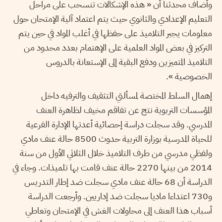
وأضاف محدثنا أن « هذه الإشكالات تنسحب على مراحل
التعليم الإعدادي والثانوي حيث يتم اعتماد آلية الإمتحان حول
معلومات يجبر التلاميذ على حفظها في أغلب المواد في حين يتم
التركيز في بعض المواد العلمية على الإهتمام بعدد محدود من
التلاميذ المتميزين ودفع البقية إلى الإستعانة بالدروس
الخصوصية ».
إهمال السلط المختصة لمسألتي التثقيف والترفيه داخل
المؤسسات التربوية نتج عن تفاقم مخيف لظاهرة العنف
المدرسي. وقد سجلت دراسة إحصائية أعدتها الإدارة الفرعية
للحياة المدرسية بوزارة التربية حدوث 8500 حالة عنف مادي
ولفظي مدرسي من طرف التلاميذ خلال الثلاثي الأول من سنة
2014 من بينها 2270 حالة عنف قامت بها تلميذات. وجاء في
الدراسة أن 68 حالة عنف مادي سجلت ضد إطار التدريس
و730 اعتداءا ماديا سجلت ضد إداريين. وأرجعت الدراسة
أسباب هذا العنف إلى محاولات الغش في الإمتحان وتعاطي