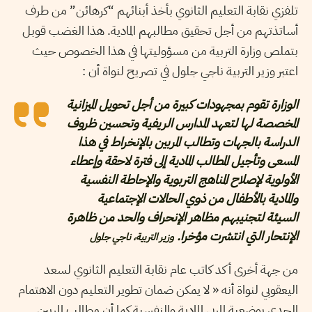
تلفزي نقابة التعليم الثانوي بأخذ أبنائهم “كرهائن” من طرف
أساتذتهم من أجل تحقيق مطالبهم المادية. هذا الغضب قوبل
بتملص وزارة التربية من مسؤوليتها في هذا الخصوص حيث
اعتبر وزير التربية ناجي جلول في تصريح لنواة أن :
الوزارة تقوم بمجهودات كبيرة من أجل تحويل الميزانية
المخصصة لها لتعهد المدارس الريفية وتحسين ظروف
الدراسة بالجهات وتطالب المربين بالإنخراط في هذا
المسعى وتأجيل المطالب المادية إلى فترة لاحقة وإعطاء
الأولوية لإصلاح المناهج التربوية والإحاطة النفسية
والمادية بالأطفال من ذوي الحالات الإجتماعية
السيئة لتجنيبهم مظاهر الإنحراف والحد من ظاهرة
الإنتحار التي انتشرت مؤخرا.
وزير التربية، ناجي جلول
من جهة أخرى أكد كاتب عام نقابة التعليم الثانوي لسعد
اليعقوبي لنواة أنه « لا يمكن ضمان تطوير التعليم دون الاهتمام
الجدي بوضعية المربي المادية والنفسية كما أن مطالب المربين