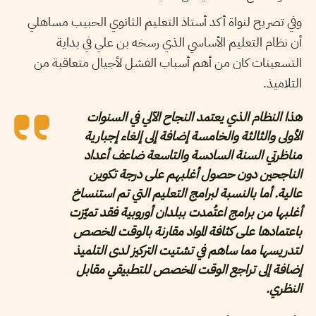
وفي تصريح لنواة أكد أستاذ التعليم الثانوي الحبيب مساهلي
أن نظام التعليم الأساسي الذي رسخه بن علي في بداية
التسعينات كان من أهم أسباب الفشل لأجيال متعاقبة من
التلاميذ.
هذا النظام الذي يعتمد النجاح الآلي في السنوات
الأولى والثالثة والخامسة إضافة إلى إلغاء إجبارية
مناظرتي السنة السادسة والتاسعة ضاعف أعداد
الناجحين دون حصول أغلبهم على درجة تكوين
عالية. أما بالنسبة لبرامج التعليم التي تم استنساخ
أغلبها من برامج اعتُمدت ببلدان أوروبية فقد تميّزت
باعتمادها على كثافة المواد مقارنة بالوقت المخصص
لتدريسها مما ساهم في تشتيت التركيز لدى التلميذ
إضافة إلى تراجع الوقت المخصص للتطبيقي مقابل
النظري.