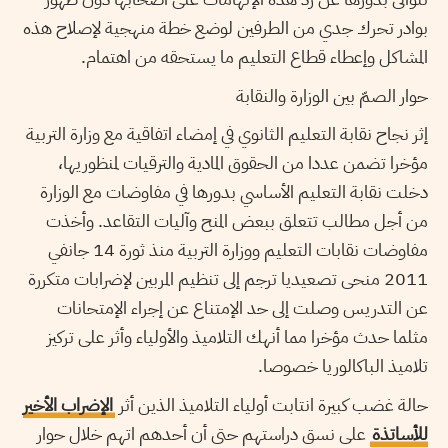
بوادر تحرك جدي من الطرفين لوضع خطة منهجية لإصلاح هذه
المشاكل وإعطاء قطاع التعليم ما يستحقه من اهتمام.
حوار الصمّ بين الوزارة والنقابة
إثر نجاح نقابة التعليم الثانوي في إمضاء اتفاقية مع وزارة التربية
مؤخرا تضمن عددا من الحقوق المادية والترقيات لمنظوريها،
دخلت نقابة التعليم الأساسي بدورها في مفاوضات مع الوزارة
من أجل مطالب تتعلق ببعض المنح وآليات التقاعد. وأخذت
مفاوضات نقابات التعليم ووزارة التربية منذ ثورة 14 جانفي
2011 منحى تصعيديا ترجم إلى تنظيم المربين لإضرابات متكررة
عن التدريس وصلت إلى حد الإمتناع عن إجراء الإمتحانات
مثلما حدث مؤخرا مما أنهك التلاميذ والأولياء وأثر على تركيز
تلاميذ الباكالوريا خصوصا.
حالة غضب كبيرة انتابت أولياء التلاميذ الذين أثر
الإضراب الأخير
للأساتذة
على نسق دراستهم حتى أن أحدهم اتهم خلال حوار