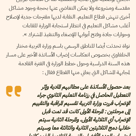
مقدسة ومشروعة ولا يمكن التغاضي عنها بحجة وجود مشاكل
أخرى تنهش قطاع التعليم. النقابة لديها مقترحات جدية لإصلاح
أغلب مشاكل التعليم في انتظار استجابة الوزارة للقاءات
وحوارات جادة وفتح أبوابها للإصغاء والتنفيذ المشترك ».
نواة تحدثت أيضا للناطق الرسمي باسم وزارة التربية مختار
الخلفاوي بخصوص انعكاسات إضراب الأساتذة الأخير على مسار
هذه السنة الدراسية وحول خطط الوزارة في الفترة القادمة
لمجابهة المشاكل التي يعاني منها القطاع فقال :
بعد حصول الأساتذة على مطالبهم المادية وإثر
التعطيل الحاصل في رزنامة التعليم الثانوي جراء
الإضراب قررت وزارة التربية تقسيم المراقبة والتقييم
إلى مرحلتين : المرحلة الأولى كانت قد تمت قبل
الإضراب أي الثلاثية الأولى، والمرحلة الثانية سيتم
خلالها دمج الثلاثيتين الثانية والثالثة معا وسيتم
احتساب العدد الأفضل بالنسبة للتلاميذ الذين كانوا