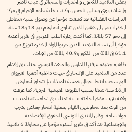
بعض التلاميذ للكحول والمخدرات والسجائر في غياب تأطير
وإرشاد تربوي وعائلي ناجعين. وكانت خلية علوم الإجرام في مركز
الدراسات القضائية قد كشفت مؤخرا عن وصول نسبة متعاطي
المخدرات من المراهقين الذين تتراوح أعمارهم بني 13 و18 سنة
إلى نحو 57 بالمائة. كما أكدت إدارة الطب المدرسي في تقرير أعدته
مؤخرا أن نسبة التلاميذ الذين جربوا المواد المخدرة تتوزع بين
61.1 في المائة من الذكور و40.9 بالمائة من الإناث.
ظاهرة جديدة عرفتها المدارس والمعاهد التونسي تمثلت في إقدام
عدد من التلاميذ على الإنتحار في جهات داخلية أهمها القيروان
التي سجت انتحار حوالي خمسة تلميذات لم تتجاوز أعمارهن
ال16 سنة شنقا بسبب الظروف المعيشية المتردية. كما عرفت
ولاية بنزرت مؤخرا حادثة غريبة تمثلت في نجاة ستة تلميذات
من الموت بعد محاولتهن القيام بعملية انتحار جماعي بشرب
مواد سامة. وكان المنتدى التونسي للحقوق الإقتصادية
والإجتماعية قد أكد في تقرير أصدره مؤخرا عن محاولة 6 تلاميذ