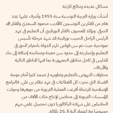
مشاكل عديدة ونتائج كارثية
أنشأت وزارة التربية التونسية سنة 1955 وأشرف عليها عدد
هام من المفكرين التونسيين كالأديب محمود المسعدي والمفكر محمد
الشرفي. ويؤكد المعجبون بالفكر البورقيبي أن التعليم في عهد
الرئيس الراحل الحبيب بورقيبة قد شهد مرحلة تأسيس
نموذجية حيث تم سن قوانين تلزم الدولة باحترام الحق في
التعليم وإجباريته إلى حدود سن معينة ومجانيته إضافة إلى بناء
المدارس في كامل مناطق الجمهورية بما فيها المناطق النائية
والأرياف.
محاولات النهوض بالتعليم وتطويره لم تصمد كثيرا أمام موجة
الفساد التي نخرت كل القطاعات في عهد نظام بن علي. فالبرامج
الإصلاحية المرتجلة أفرغت العملية التربوية من جوهرها وحولت
المؤسسات التربوية إلى محاضن لإنتاج مئات الآلاف من
الحاصلين على شهادة الباكالوريا دون تحصيل علمي مهم
خصوصا مع اعتماد آلية ال25 بالمائة.