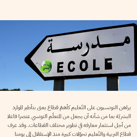
يراهن التونسيون على التّعليم كأهمّ قطاع يعنى بتأطير الموارد
البشريّة بما من شأنه أن يجعل من المتعلّم التونسي عنصرا فاعلا
من أجل استثمار معارفه في تطوير مختلف القطاعات. وقد عرف
قطاع التربية والتّعليم تحوّلات كبيرة منذ الإستقلال إلى يومنا