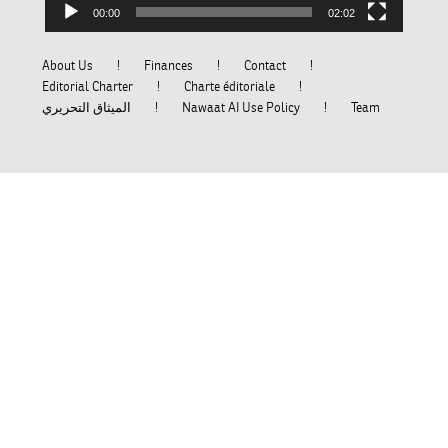
00:00
02:02
About Us
Finances
Contact
Editorial Charter
Charte éditoriale
الميثاق التحريري
Nawaat AI Use Policy
Team