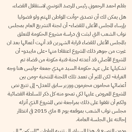
بقلم احمد الرحموني رئيس المرصد التونسي لاستقلال القضاء،
هل يمكن لك أن تصدق -وأنت المواطن المهتم ولو فضوليا
بإرساء المجلس الأعلى للقضاء- أن لجنة التشريع العام بمجلس
نواب الشعب التي لبثت في دراسة مشروع الحكومة المتعلق
بالمجلس الأعلى للقضاء قرابة الشهرين قد أنهت أعمالها بعد ان
غيرت من جوهر ذلك المشروع اعتقادا منها -على مايبدو- أن
المشروع الأصلي قد أعدته لجنة فنية مكونة من قضاة تم
تشكيلها على عهد حكومة السيد مهدي جمعة -وليس هنا وجه
الغرابة- لكن المثير أن تعمد تلك اللجنة المنتخبة -ومن بين
أعضائها محامون محترمون ووزير سابق للعدل- إلى تتبع نص
المشروع المعروض عليها لكي تمحو منه كل ذكر للسلطة القضائية
ولكم أن تقفوا على ذلك بمراجعة نص المشروع الذي أنزله
مجلس نواب الشعب بموقعه يوم 8 ماي 2015 في انتظار
إحالته عل الجلسة العامة.
ودون التوسع في هذا السياق إلى تنبيه المواطن “المسكين” إلى