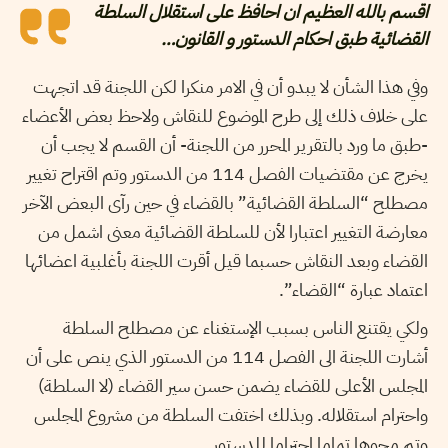
اقسم بالله العظيم ان احافظ على استقلال السلطة
القضائية طبق احكام الدستور و القانون…
وفي هذا الشأن لا يبدو أن في الامر منكرا لكن اللجنة قد اتجهت
على خلاف ذلك إلى طرح الموضوع للنقاش ولاحظ بعض الأعضاء
-طبق ما ورد بالتقرير المحرر من اللجنة- أن القسم لا يجب أن
يخرج عن مقتضيات الفصل 114 من الدستور وتم اقتراح تغيير
مصطلح “السلطة القضائية” بالقضاء في حين رآى البعض الآخر
معارضة التغيير اعتبارا لأن للسلطة القضائية معنى اشمل من
القضاء وبعد النقاش حسبما قيل أقرت اللجنة بأغلبية اعضائها
اعتماد عبارة “القضاء”.
ولكي يقتنع الناس بسبب الإستغناء عن مصطلح السلطة
أشارت اللجنة الى الفصل 114 من الدستور الذي ينص على أن
المجلس الأعلى للقضاء يضمن حسن سير القضاء (لا السلطة)
واحترام استقلاله. وبذلك اختفت السلطة من مشروع المجلس
وتم محوها تماما احتراما للدستور.