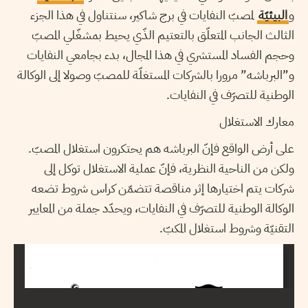
و
البيئيّة
لمصبّ النفايات في برج شاكير، سنتناول في هذا الجزء
الثالث الجانب المتعلّق بالتعتيم الذّي يحيط بمشغّلي المصبّ
وحجم الفساد المستشري في هذا المجال، بدء بجامعي النفايات
و”البرباشه” مرورا بالشركات المستغلّة للمصبّ وصولا إلى الوكالة
الوطنية للتصرّف في النفايات.
معارك الاستغلال
على أرض الواقع فإنّ البرباشه هم يحتكرون استغلال المصبّ.
ولكن من الناحية النظرية، فإنّ عملية الاستغلال توكل إلى
شركات يتم اختيارها إثر مناقصة تتضمّن كراس شروط تضعه
الوكالة الوطنية للتصرّف في النفايات، ويحدّد جملة من المعايير
التقنيّة وشروط استغلال المكبّ.