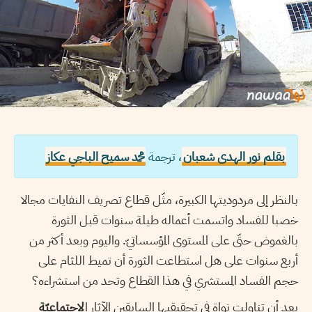
بقلم نور الهدى شعبان
، ترجمة
محمد سميح الباجي عكاز
بالنظر إلى مردوديتها الكبيرة، مثّل قطاع تصريف النفايات مجالا
خصبا للفساد واتسمت أعماله طيلة سنوات قبل الثورة
بالغموض حتّى على المستوى المؤسساتيّ. واليوم وبعد أكثر من
أربع سنوات على هل استطاعت الثورة أن تميط اللثام على
حجم الفساد المستشري في هذا القطاع وتحد من استشراءه؟
بعد أن تناولت نواة في تحقيقيها السابقين الآثار ا
لاجتماعيّة