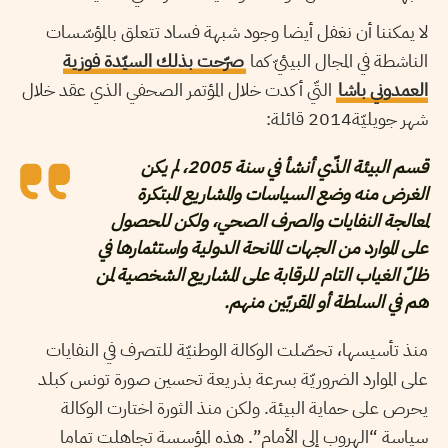
لا يمكننا أن نغفل أيضا وجود شبهة فساد تتعلق بالمؤسّسات
الناشطة في المجال البيئيّ كما
صرّحت بذلك السيّدة فوزية
العمدوني باشا
التّي أكدت خلال المؤتمر الصحفي الذي عقد خلال
شهر جويليّة2014 قائلة:
قسم البيئة الذّي أنشأ في سنة 2005، لم يكن
الغرض منه وضع السياسات والمشاريع المبتكرة
لمعالجة النفايات والصرف الصحي، ولكن للحصول
على الموارد من الجهات المانحة الدولية واستثمارها في
ظلّ الغياب التام للرقابة على المشاريع الشخصية لمن
هم في السلطة أو المقربّين منهم.
منذ تأسيسها، تحصّلت الوكالة الوطنيّة للتصرف في النفايات
على الموارد الضروريّة بسرعة بذريعة تحسين صورة تونس كبلد
يحرص على حماية البيئة. ولكن منذ الثورة اختارت الوكالة
سياسة “الهروب إلى الأمام”. هذه المؤسسة تجاهلت تماما