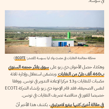
في سوسة.
محطّة معالجة النفايات في مصبّ واد ليا بسوسة (المصدر:
ECOTI
)
وهكذا، حصل الأخوان دي زيو على
سوق يقدّر حجمه السنوي
ب460 ألف طنّ من النفايات
ويتضمّن استغلال وإدارة ثلاثة
مصّبات للنفايات و13 مركزا لإعادة التدوير في تونس. ووفقا
لنفس الصحيفة، فقد قام الإخوة دي زيو بإنشاء الشركة ECOTI
خصيصا للفوز في مناقصة تصريف النفايات في تونس.
في مقالة أخرى كتبها بيترو لامبرتيني
، يكشف هذا الأخير أنّ