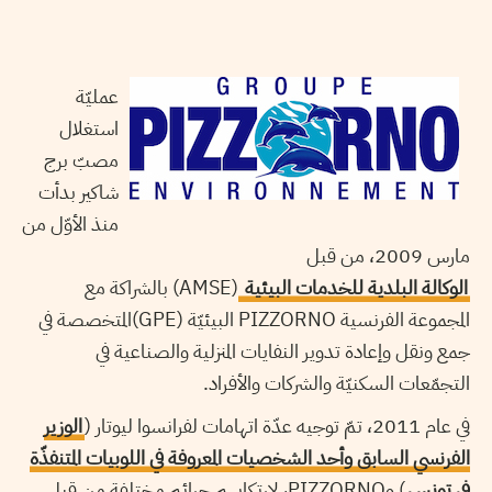
عمليّة
استغلال
مصبّ برج
شاكير بدأت
منذ الأوّل من
مارس 2009، من قبل
الوكالة البلدية للخدمات البيئية
(AMSE) بالشراكة مع
المجموعة الفرنسية PIZZORNO البيئيّة (GPE)المتخصصة في
جمع ونقل وإعادة تدوير النفايات المنزلية والصناعية في
التجمّعات السكنيّة والشركات والأفراد.
في عام 2011، تمّ توجيه عدّة اتهامات لفرانسوا ليوتار (
الوزير
الفرنسي السابق وأحد الشخصيات المعروفة في اللوبيات المتنفذّة
في تونس
) وPIZZORNO، لارتكابهم جرائم مختلفة من قبل