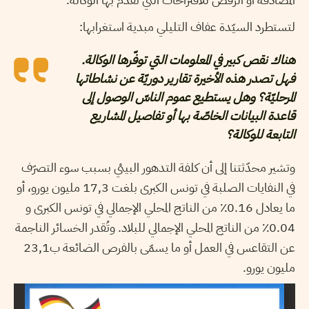
لتستطرد السيّدة عفاف التليلي مبدية استغرابها:
هناك نقص كبير في المعلومات التي توفّرها الوكالة.
فهل تصدر هذه الأخيرة تقارير دوريّة عن نشاطاتها
المرحليّة؟ وهل يستطيع عموم الناسّ الوصول إلى
قاعدة البيانات الخاصّة بها أو تفاصيل المشاريع
التابعة للوكالة؟
وتشير محدّثتنا إلى أن كلفة التدهور البيئي بسبب سوء التصرّف
في النفايات الصلبة في تونس الكبرى بلغت 17,3 مليون يورو، أو
ما يعادل 0.16٪ من الناتج المحلي الإجمالي في تونس الكبرى و
0.04٪ من الناتج المحلي الإجمالي للبلاد. وتُقدر الخسائر الناجمة
عن التقاعس في العمل أو ما يسمّى بالفرص الضائعة ب23,1
مليون يورو.