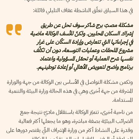
في هذا السياق تعلّق الناشطة عفاف التليلي قائلة:
مشكلة مصبّ برج شاكر سوف تحل عن طريق
إشراك السكان المحليين. ولكنّ للأسف الوكالة ماضية
في إجراءاتها التي تتعارض وإرادة السكّان على غرار
مشروع الملحقات وعمليات التوسعة، دون أن تكلّف
نفسها شرح العملية أو تحمّل المسؤولية واعتماد
برنامج واضح لتعويض الأهالي أو إعادة توطينهم.
وتكمن مشكلة التواصل في الأساس بين الوكالة من جهة والوزارة
المشرفة من جهة أخرى وهي في هذه الحالة وزارة البيئة والتنمية
المستدامة.
من ناحية أخرى، تتميّز الوكالة باستقلال ماديّ نتيجة جمع
الضرائب البيئيّة بصفة مباشرة، وهو ما يجعلها أكثر فعالية
وقدرة على النشاط أكثر من وزارة الإشراف التّي يقتصر دورها على
المصادقة أو الرفض للاقتراحات التي تقدّم بها الوكالة.