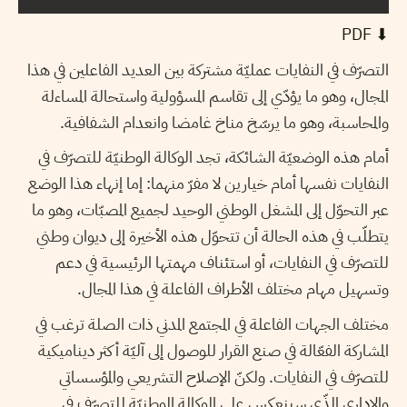
⬇︎ PDF
التصرّف في النفايات عمليّة مشتركة بين العديد الفاعلين في هذا
المجال، وهو ما يؤدّي إلى تقاسم المسؤولية واستحالة المساءلة
والمحاسبة، وهو ما يرسّخ مناخ غامضا وانعدام الشفافية.
أمام هذه الوضعيّة الشائكة، تجد الوكالة الوطنيّة للتصرّف في
النفايات نفسها أمام خيارين لا مفرّ منهما: إما إنهاء هذا الوضع
عبر التحوّل إلى المشغل الوطني الوحيد لجميع المصبّات، وهو ما
يتطلّب في هذه الحالة أن تتحوّل هذه الأخيرة إلى ديوان وطني
للتصرّف في النفايات، أو استئناف مهمتها الرئيسية في دعم
وتسهيل مهام مختلف الأطراف الفاعلة في هذا المجال.
مختلف الجهات الفاعلة في المجتمع المدني ذات الصلة ترغب في
المشاركة الفعّالة في صنع القرار للوصول إلى آليّة أكثر ديناميكية
للتصرّف في النفايات. ولكنّ الإصلاح التشريعي والمؤسساتي
والإداري الذّي سينعكس على الوكالة الوطنيّة للتصرّف في