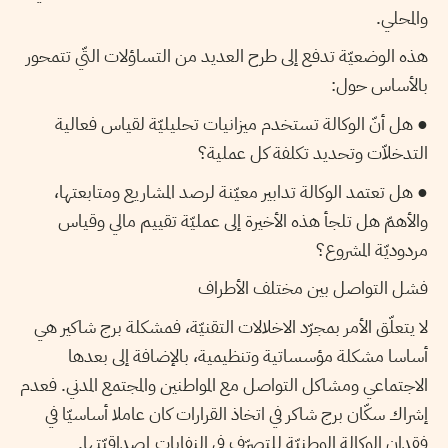
والمحلي.
هذه الوضعيّة تدفع إلى طرح العديد من التساؤلات التّي تتمحور
بالأساس حول:
● هل أنّ الوكالة تستخدم ميزانيات تحليليّة لقياس فعالية
التدخلاّت وتحديد تكلفة كل عملية؟
● هل تعتمد الوكالة تدابير معيّنة لرصد المشاريع ومتابعتها،
والأهمّ هل تلجأ هذه الأخيرة إلى عمليّة تقييم مالي وقياس
مردوديّة المشروع؟
فشل التواصل بين مختلف الأطراف
لا يتعلّق الأمر بمجرّد الاخلالات التقنيّة، فمشكلة برج شاكير هي
أساسا مشكلة مؤسساتية وتنظيمية، بالإضافة إلى بعدها
الاجتماعي ومشاكل التواصل مع المواطنين والمجتمع المدني. فعدم
إشراك سكّان برج شاكر في اتخاذ القرارات كان عاملا أساسيّا في
فقدان الوكالة الوطنيّة للتصرّف في النفايات لمصداقيّتها.