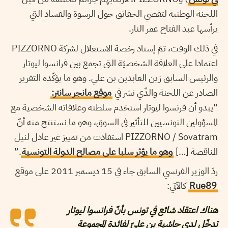
اللجنة الوطنية لتقصي الحقائق حول الرشوة والفساد التي
يرأسها عبد الفتاح عمر النار.
في ذلك الوقت، تمّ إسناد رخصة الاستغلال لشركة PIZZORNO
اعتمادا على العلاقة الشخصيّة التي تجمع بين فرانسوا ليوتار
والرئيس السابق زين العابدين بن علي. وهو ما يؤكّده التقرير
الصادر عن اللجنة والذّي نشر في
موقع مانجر سانتر:
“يبدو أن فرنسوا ليوتار استخدم سلطته وعلاقاته الشخصية مع
المسؤولين التونسيين للتأثير في السوق، وهو ما نستنتج منه أنّ
PIZZORNO / Sovatram استفادت من تمييز غير عادل لنيل
المناقصة […]
وهو ما يؤثر سلبا على مصالح الدولة التونسية
.”
ردّ الوزير الفرنسي السابق جاء في 15 ديسمبر 2011 على موقع
Rue89
كالآتي:
هناك اعتقاد شائع في تونس بأنّ فرانسوا ليوتار
تدخّل لدى حاشية بن عليّ لفائدة المجموعة