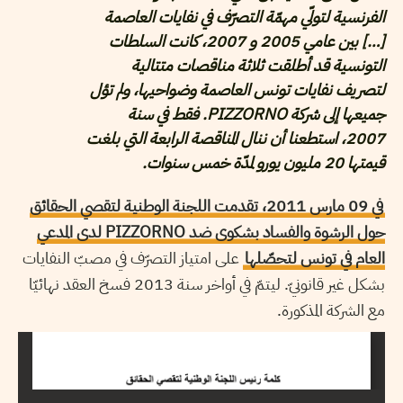
الفرنسية لتولّي مهمّة التصرّف في نفايات العاصمة
[…] بين عامي 2005 و 2007، كانت السلطات
التونسية قد أطلقت ثلاثة مناقصات متتالية
لتصريف نفايات تونس العاصمة وضواحيها، ولم تؤل
جميعها إلى شركة PIZZORNO. فقط في سنة
2007، استطعنا أن ننال المناقصة الرابعة التي بلغت
قيمتها 20 مليون يورو لمدّة خمس سنوات.
في 09 مارس 2011، تقدمت اللجنة الوطنية لتقصي الحقائق
حول الرشوة والفساد بشكوى ضد PIZZORNO لدى المدعي
العام في تونس لتحصّلها
على امتياز التصرّف في مصبّ النفايات
بشكل غير قانونيّ. ليتمّ في أواخر سنة 2013 فسخ العقد نهائيّا
مع الشركة المذكورة.