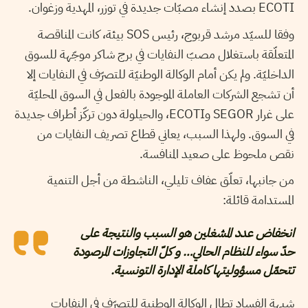
ECOTI بصدد إنشاء مصبّات جديدة في توزر، المهدية وزغوان.
وفقا للسيّد مرشد قربوج، رئيس SOS بيئة، كانت المناقصة
المتعلّقة باستغلال مصبّ النفايات في برج شاكر موجّهة للسوق
الداخليّة. ولم يكن أمام الوكالة الوطنيّة للتصرّف في النفايات إلا
أن تشجع الشركات العاملة الموجودة بالفعل في السوق المحليّة
على غرار SEGOR وECOTI، والحيلولة دون تركّز أطراف جديدة
في السوق. ولهذا السبب، يعاني قطاع تصريف النفايات من
نقص ملحوظ على صعيد المنافسة.
من جانبها، تعلّق عفاف تليلي، الناشطة من أجل التنمية
المستدامة قائلة:
انخفاض عدد المشغلين هو السبب والنتيجة على
حدّ سواء للنظام الحالي… و كلّ التجاوزات المرصودة
تتحمّل مسؤوليتها كاملة الإدارة التونسية.
شبهة الفساد تطال الوكالة الوطنية للتصرّف في النفايات