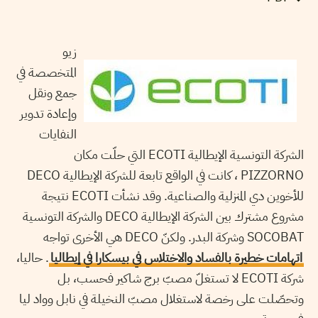
زيو
المتخصصة في
جمع ونقل
وإعادة تدوير
النفايات
الشركة التونسية الإيطالية ECOTI التي حلّت مكان
PIZZORNO ، كانت في الواقع تابعة للشركة الإيطالية DECO
للأخوين دي المنزلية والصناعية. وقد نشأت ECOTI نتيجة
مشروع مشترك بين الشركة الإيطالية DECO والشركة التونسية
SOCOBAT وشركة البدر. ولكنّ DECO هي الأخرى تواجه
اتهامات خطيرة بالفساد والاختلاس في بيسكارا في إيطاليا
. حاليا،
شركة ECOTI لا تستغلّ مصبّ برج شاكير فحسب، بل
وتحصّلت على رخصة لاستغلال مصبّ النخيلة في نابل وواد ليا