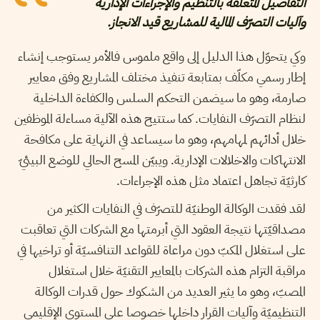
التفاصيل المتعلّقة بالتنظيم والإجراءات الإدارية
وآليات التصرّف المالية للمشاريع قيد الانجاز.
وكي يتحوّل هذا الدليل إلى واقع ملموس فالأمر يستوجب إنشاء
إطار رسمي مكلّف بمتابعة تنفيذ مختلف المشاريع وفق معايير
صارمة، وهو ما سيضمن التحكم السلس والكفاءة الداخلية
لنظام التصرّف النفايات. كما ستتيح هذه الآلية مساءلة الموظفين
خلال أدائهم لمهامهم، وهو ما سيساعد في النهاية على مكافحة
الانتهاكات والاخلالات الإدارية. ويبيّن المسح الحالي للوضع البيئيّ
كارثيّة تجاهل اعتماد مثل هذه الإجراءات.
لقد فقدت الوكالة الوطنيّة للتصرّف في النفايات الكثير من
مصداقيّتها نتيجة العقود التي أبرمتها مع الشركات التي تعاقبت
على استغلال المكبّ دون مراعاة للقواعد التنافسيّة أو تراخيها في
مراقبة التزام هذه الشركات بالمعايير التقنيّة خلال استغلال
المصبّ، وهو ما يثير العديد من الشكوك حول قدرات الوكالة
التنظيميّة وآليات القرار داخلها خصوصا على المستوى الإقليمي