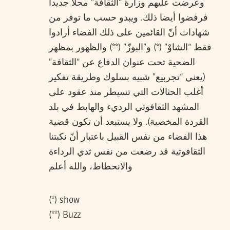
وعرضت عليهم وزارة “الثقافة” محلّا جديدا
فرفضوا أيضا ذلك. ويبدو حسب ما توفر من
شهادات أنّ القائمين على ذلك الفضاء أرادوا
فقط “الشاوْ” (*) و”البوزّ” (**) والظهور بمظهر
الضحية تحت عنوان الدفاع عن “الثقافة”
(يعني “تجربيع” شبيه بسلوك وطريقة تفكير
أغلب الحثالات التي تسيطر منذ عقود على
المشهد الثقافوتي الرديء والهابط في بلد
القردة المخصية). ولا يستبعد أن تكون قضية
هذا الفضاء من نفس القبيل باعتبار أنّ نكبتنا
الثقافوتية قد رضعت من نفس ثدي الرداءة
والانحطاط، والله أعلم
(*) show
(**) Buzz