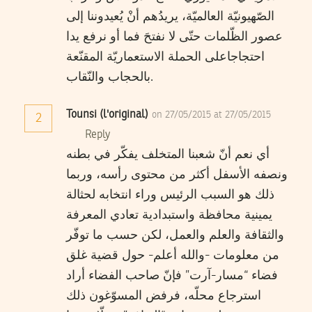
الصّهيونيّة العالميّة، يريدُهم أنْ يُعيدوننا إلى
عصور الظّلمات حتّى لا نفتحَ فما أو نرفع يدا
احتجاجاعلى الحملة الاستعماريّة المقنّعة
بالحجاب والنّقاب.
Tounsi (l'original)
on 27/05/2015 at 27/05/2015
2
Reply
أي نعم أنّ شعبنا المتخلف يفكّر في بطنه
ونصفه الأسفل أكثر من محتوى رأسه، وربما
ذلك هو السبب الرئيس وراء انتخابه لحثالة
يمينية محافظة واستبدادية تعادي المعرفة
والثقافة والعلم والعمل، لكن حسب ما توفّر
من معلومات -والله أعلم- حول قضية غلق
فضاء “مسار-آرت” فإنّ صاحب الفضاء أراد
استرجاع محلّه، فرفض المسوّغون ذلك