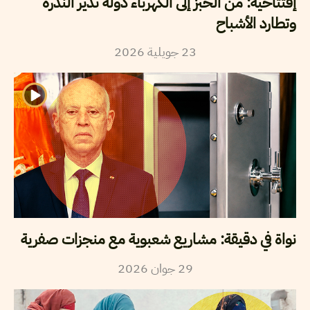
إفتتاحية: من الخبز إلى الكهرباء دولة تدير الندرة
وتطارد الأشباح
2026
جويلية
23
نواة في دقيقة: مشاريع شعبوية مع منجزات صفرية
2026
جوان
29