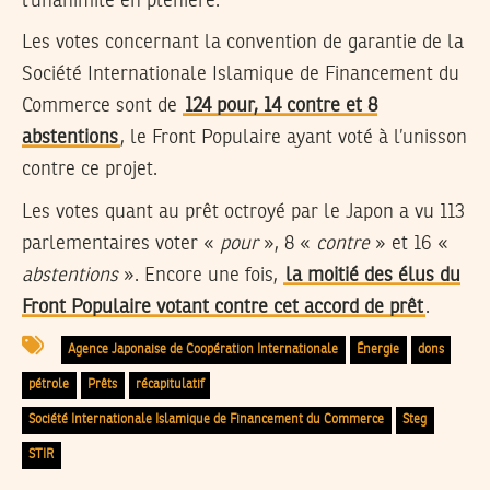
l’unanimité en plénière.
Les votes concernant la convention de garantie de la
Société Internationale Islamique de Financement du
Commerce sont de
124 pour, 14 contre et 8
abstentions
, le Front Populaire ayant voté à l’unisson
contre ce projet.
Les votes quant au prêt octroyé par le Japon a vu 113
parlementaires voter «
pour
», 8 «
contre
» et 16 «
abstentions
». Encore une fois,
la moitié des élus du
Front Populaire votant contre cet accord de prêt
.
Agence Japonaise de Coopération Internationale
Énergie
dons
pétrole
Prêts
récapitulatif
Société Internationale Islamique de Financement du Commerce
Steg
STIR