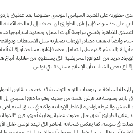
ى خطورته على المشهد السياسي التونسي خصوصا بعد عمليتي باردو وس
عي على حد سواء، فإن إعلان الطوارئ لن يضيف إلى المعالجة الأمنية الل
في التصدي للظاهرة يقتضي مراجعة آليات العمل، وتحديد استراتيجيا شا
احية، وأيضاً تجفيف مصادر الإرهاب بمحاربة سبل الاستقطاب ودوافعه،
ة أنها لا زالت غير قادرة على التعامل معه، فإغلاق مساجد أو إقالة أئمة
ً لإيجاد مزيد من الدوافع التحريضية التي يستطيع، من خلالها، أتباع ه
ي إقناع بعض الشباب بأن الإسلام مستهدف في تونس
لمرحلة السابقة من يوميات الثورة التونسية قد خضعت لقانون الطوارئ
تي باردو وسوسة قد فرض نفسه من جديد، وهو ما دفع السبسي إلى ال
 الجيش والشرطة لمواجهة المخاطر الإرهابية.ولكنه في سياق استعراض م
 إعلان الطوارئ أنه في حال حدوث عملية إرهابية أخرى، فإن “الدولة س
لت في سوسة، كما يعكس ضخامة المخاطر التي تهدد تونس خلال الأيام و
طقة.وكأني به(السبسي) يقول لنا جميعا بأنه والفريق الذي معه مضطران