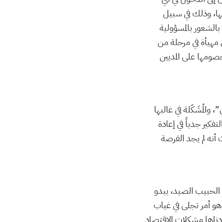
ا، وذلك في سبيل
بالشعور بالمسؤولية
 مهيأة في مرحلة من
صومها على المديين
والمُشَكّلة في غالبها
فكير جدياً في إعادة
أنه لم يجد الفرصة
 الحبيب الصيد، يبدو
وهو أمر تجلى في غياب
أدناها مشكلات الاقتصاد