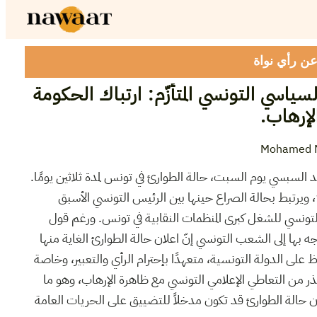
 عن رأي نواة
اسي التونسي المتأزّم: ارتباك الحكومة
الإرهاب
Mohamed 
د السبسي يوم السبت، حالة الطوارئ في تونس لمدة ثلاثين يومًا
هذا القانون يعود إلى سنة 1978، ويرتبط بحالة الصراع حينها بين الرئيس التونسي الأسبق
التونسي للشغل كبرى المنظمات النقابية في تونس. ورغم قول
ه بها إلى الشعب التونسي إنّ اعلان حالة الطوارئ الغاية منها
 على الدولة التونسية، متعهدًا بإحترام الرأي والتعبير، وخاصة
حذر من التعاطي الإعلامي التونسي مع ظاهرة الإرهاب، وهو ما
الة الطوارئ قد تكون مدخلاً للتضييق على الحريات العامة