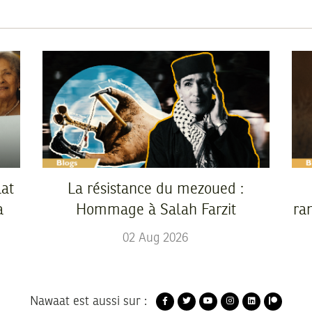
at
La résistance du mezoued :
a
Hommage à Salah Farzit
ra
02
Aug
2026
Nawaat est aussi sur :