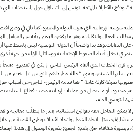
ة”، ودفع بالأطراف المهتمة بتونس إلى التساؤل حول المستجدات التي
 عملية سوسة الإرهابية التي هزت الدولة والمجتمع، كما يأتي في وضع ا
طالب العمال والنقابات، وهو ما يفسّره البعض بأنه من العوامل ال
على النقابات.وقد بدا واضحاً أن الدولة التونسية ليس باستطاعتها أن
تمر في تحمّل أعباء الضغوط الإجتماعية ووسائلها المؤلمة من جهة أخرى
ر، فإنّ الخطاب الذي ألقاه-الرئيس الباجي-لم يكن-في تقديري-مقنعاً ب
ص عليها الدستور، ونعني “حالة خطر داهم ناتج عن نيل خطير من النظا
تها صبغة كارثة عامة ” فما قدمه الرئيس-الباجي-من أسباب حول ان
ير محدود، أو ما حصل من عمليات إرهابية مسّت قطاع السياحة بضر
مشهد التونسي العام
م لا يمكن التعامل معه بقوانين استثنائية، بقدر ما يتطلّب معالجة واق
اعية المؤثرة، مثل اتحاد الشغل واتحاد الأعراف وطرح القضية من خلال
لية، وبصورة شفافة، حتى يقتنع الجميع بضرورة الوصول إلى هدنة اجتم