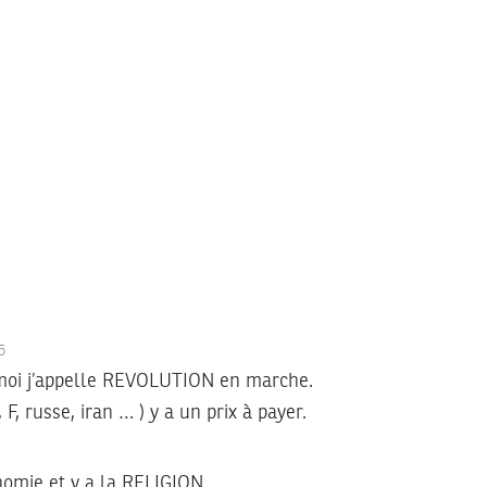
15
 moi j’appelle REVOLUTION en marche.
 F, russe, iran … ) y a un prix à payer.
nomie et y a la RELIGION.