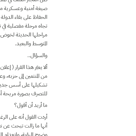
صيغة أمنية وعسكرية من
الحفاظ على بقاء الدولة 
تجاه مرحلة مفصلية في تا
مراحلها الحديثة لخوض ح
المتوسط والبعيد.
والسؤال..
ألا يعبّر هذا القرار ( إع
من المنتمين إلى حزبه، وع
تشكيلها على أسس جديدة، 
للتصرف بصورة مريحة أمام
ما أريد أن أقول؟
أردت القول أنه على الرغ
أنها ما زالت تبحث عن نفس
وضوح الرؤية، وانعدام ال