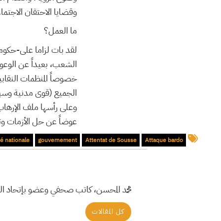
وقضايا الاحتقان الاج ..
ما العمل؟
لقد بات لزاما على-حكو
الشعب، بعيداً عن الوعود،
خصوصاً المنظمات النقابي
الجميع (قوى مدنية وسيا،
وعلى رأسها ملف الإرهاب،
عوضاً عن حل الأزمات و.
té nationale
gouvernement
Attentat de Sousse
Attaque bardo
محمد المحسن، كاتب صحفي وعضو بإتحاد الك
كل المقالات