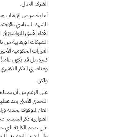
الظرف الحالي.
أما بخصوص الإرهاب ومد
المشهد السياسي والإجتما
الأداء الأمني المتواضع 
الشبكات الإرهابية من ن
القرارات الحكومية الأخير
كثيرة، بل قد يكون عاملا
ومناصري الفكر التكفير.
ولكن..
على الرغم من أن معظم ا
التحدي الأمني بعد عملي
العام للوقوف بجدية وراء
الطوارئ، ذكر السبسي عند
على حجم الكارثة التي حص
ظل انفجار العنف في المن