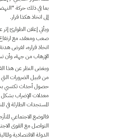
بما في ذلك حركة “النهض
إلى اتخاذ هكذا قرار.
ويأتي إعلان الطوارئ إثر
صعب ومعقد، مع ارتفاع م
اتخاذ قراره، لفرض هدنة 
الإرهاب من جهة، وأن تس.
وبغض النظر عن هذا القرا
من قبيل الضرورات التي ن
حصول أحداث تكتسي بخطور
معدلات الإضراب بشكل غ
المستجدات الطارئة في ال.
فالوضع الاجتماعي المتأز
التواصل مع القوى الاجتم
الدولة الاقتصادية والما