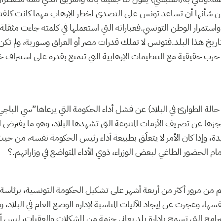
 شأنها أن تساعد تونس على التصدي لخطر الإرهاب مهما كانت كلفته
واستمرار الوطن التونسي.فعباراته التي استعملها في كلمته جاءت مثقلة 
ريخ هذا البلد.فتونس لا تملك قدرات مصر أو العراق وسورية، ولم تكن
رب حقيقية مع التنظيمات الإرهابية التي تتمتع بقدرة على استنزاف خ
لان حالة الطوارئ في البلاد) عن فشل أداء الحكومة التي يرعاها”سي الباجي”، 
جزها عن تصريف الأزمات المتنوعة التي تشهدها البلاد، وهو ما يفترض الت
وإذا كان الأمر لا يتعلّق بطبيعة أداء رئيس الحكومة نفسه، من حيث 
 الحضور الطاغي لبعض الوزراء، ذوي الأداء المتواضع في وزاراتهم.؟
م من مرور أكثر من أربعة أشهر على تشكيل الحكومة التونسية، برئاسة
ها، وعجزت عن إيجاد الآليات المناسبة لإدارة الوضع العام في البلاد، 
برامج التي تسمح بإدارة بلد يعاني حزمة من المشكلات والعقبات، ليس 