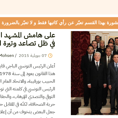
شورة بهذا القسم تعبّر عن رأي كاتبها فقط و لا تعبّر بالضرورة
على هامش المشهد السي
في ظل تصاعد وتيرة .
Mohsen
/
2015
جويلية
07
أعلن الرئيس التونسي الباجي قاي.
الحبيب بورقيبة، والاتحاد العام 
الرئيس التونسي في كلمته التي توج
التوقي والتصدي للإرهاب، والحفاظ
حرية الصحافة، لكنّه في المقابل 
جعل البعض يتخوف من أن إعلان ح