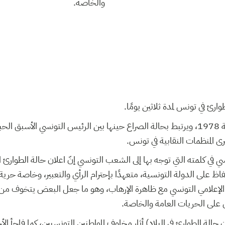
والخاصة.
ارئ في تونس لمدة ثلاثين يومًا
هذا القانون يعود إلى سنة 1978، ويرتبط بحالة الصراع حينها بين الرئيس التونسي الأس
رى المنظمات النقابية في تونس
في كلمته التي توجه بها إلى الشعب التونسي إنّ اعلان حالة الطوارئ الغ
ظ على الدولة التونسية، متعهدًا بإحترام الرأي والتعبير، وخاصة حرية 
 الإعلامي التونسي مع ظاهرة الإرهاب، وهو ما جعل البعض يتخوف من 
ق على الحريات العامة والخاصة
ان حالة الطوارئ في البلاد) أثار مخاوف المواطنين التونسيين، كما فاجأ 