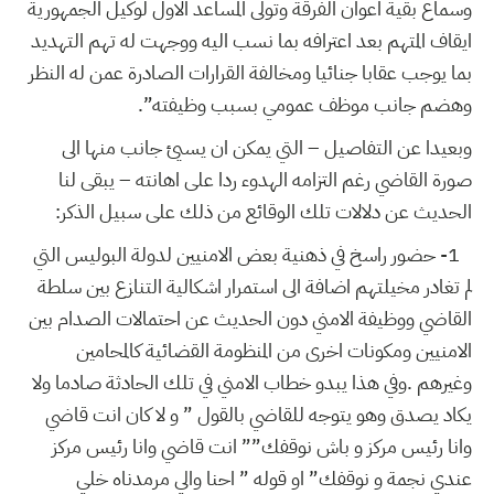
وسماع بقية اعوان الفرقة وتولى المساعد الاول لوكيل الجمهورية
ايقاف المتهم بعد اعترافه بما نسب اليه ووجهت له تهم التهديد
بما يوجب عقابا جنائيا ومخالفة القرارات الصادرة عمن له النظر
وهضم جانب موظف عمومي بسبب وظيفته”.
وبعيدا عن التفاصيل – التي يمكن ان يسيئ جانب منها الى
صورة القاضي رغم التزامه الهدوء ردا على اهانته – يبقى لنا
الحديث عن دلالات تلك الوقائع من ذلك على سبيل الذكر:
1-
حضور راسخ في ذهنية بعض الامنيين لدولة البوليس التي
لم تغادر مخيلتهم اضافة الى استمرار اشكالية التنازع بين سلطة
القاضي ووظيفة الامني دون الحديث عن احتمالات الصدام بين
الامنيين ومكونات اخرى من المنظومة القضائية كالمحامين
وغيرهم .وفي هذا يبدو خطاب الامني في تلك الحادثة صادما ولا
يكاد يصدق وهو يتوجه للقاضي بالقول ” و لا كان انت قاضي
وانا رئيس مركز و باش نوقفك”” انت قاضي وانا رئيس مركز
عندي نجمة و نوقفك” او قوله ” احنا والي مرمدناه خلي