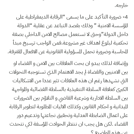
خارجه.
4-
ضرورة التأكيد على ما يسمى “الرقابة الديمقراطية على
المؤسسة الامنية ” وذلك بقصد التباعد عن عقلية “الدولة
داخل الدولة”وحتى لا تستعمل مصالح الامن الداخلي بصفة
تحكمية لبلوغ اهداف غير مشروعة.فمن الواجب ترسيخ مبدأ
المحاسبة وضرورة تحمل المسؤولية القانونية عن الافعال المقترفة.
وإضافة لذلك يبدو ان بحث العلاقات بين الامن و القضاء او
بين الامنيين والقضاة لم يجد الاهتمام الذي تستوجبه التحولات
التي نشهدها رغم ان هذه العلاقات تثير عددا من الاشكاليات
الكبرى كعلاقة السلطة التنفيذية بالسلطة القضائية والمواجهة
بين السلطة الادارية وشرعية القاضي و التلاؤم بين الضرورات
الميدانية و احكام القانون وكذلك الاليات المطلوبة لتطوير الرقابة
على اعمال الضابطة العدلية وتحقيق نجاعتها وتدعيم دور
القضاء .لكن هل يجب ان ننتظر الحوادث المؤسفة لكي نتحدث
عن هذه المواضيع ؟