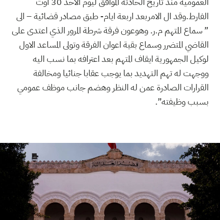
العمومية منذ تاريخ الحادثة الموافق ليوم الاحد 30 اوت
الفارط.وقد ال الامربعد اربعة ايام- طبق مصادر قضائية – الى
” سماع المتهم م.ر. وهوعون فرقة شرطة المرور الذي اعتدى على
القاضي المتضرر وسماع بقية اعوان الفرقة وتولى المساعد الاول
لوكيل الجمهورية ايقاف المتهم بعد اعترافه بما نسب اليه
ووجهت له تهم التهديد بما يوجب عقابا جنائيا ومخالفة
القرارات الصادرة عمن له النظر وهضم جانب موظف عمومي
بسبب وظيفته”.