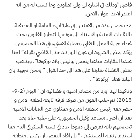
قاضي”وذلك في اشارة الى والي تطاوين وما نسب له من انه
اعتذر لاحد اعوان الامن.
2-
تحصن عدد من الامنيين في علاقاتهم العامة او الوظيفية
بالنقابات الامنية والاستناد الى موقعها لتجاوز القانون تحت
غطاء حرية العمل النقابي وحماية الامني.وفي هذا الخصوص
يؤكد بعض الشهود ان عون المرور قد حذر القاضي بقوله” احنا
عندنا النقابات متاعنا يتمس بوليس بلاد نبركوها”. ويذهب
بعض القضاة تعليقا على هذا الى حد القول ” ونحن نجيبه بان
البلاد فعلا “بركوها” .
وتاكيدا لهذا ورد من مصادر امنية و قضائية ان “اليوم (2-9-
2015) تم جلب العون من طرف فرقة تابعة لمنطقة الامن و
حضر معه رئيس منطقة الامن و ممثلون عن النقابات الامنية
بعد ان اصر ..مساعد وكيل الجمهورية على جلبه حالا بعد
تحججهم بانه تعرض إلى هبوط حاد في نسبة السكر في الدم مما
استدعى نقله للمستشفى” بل افاد البعض ان رئيس منطقة