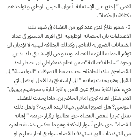
الامن ” إحتج على الإستعانة بأعوان الحرس الوطني و تواجدهم
بكثافة بالمحكمة”.
3-
شعور طاغ لدى عدد كبير من القضاة في ضوء تلك
الاعتداءات بان الحصانة الوظيفية التي اقرها الدستور في عداد
الضمانات الضرورية للقاضي وكذلك البطاقة المهنية لا تؤديان الى
توفير الحماية اللازمة للقضاة .ويبدو من المؤسف في بلد يدعي
وجود “سلطة قضائية”ضمن نظام ديمقراطي ان يضطر احد
القضاة-في تلك الحادثة- تحت ضغط التصرفات “البوليسية”الى
القول وهو يحدث زملاءه ” اني لم استطع رد الفعل او فعل اي
شيء نظرا لكثرة صراخ عون الامن و كثرة المارة و معرفتهم بهويتي”
الامر شكل اهانة كبري امام الحاضرين. ماذا يحدث للقضاء
التونسي؟ هل اصبح القاضي مهانا لهذه الدرجة؟ ولعل ذلك
يمثل تبريرا لبعض القضاة حتى يطالبوا بإقرار جريمة ” إهانة
القضاء” حتى خارج أسوار المحكمة وهو ما يعكس خشية ظاهرة
من التهديدات التي تستهدف القضاة سواء في اطار عملهم او