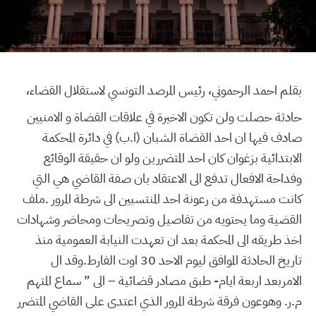
بقلم احمد الرحموني، رئيس المرصد التونسي لاستقلال القضاء،
حادثة حصلت ولن تكون الاخيرة في علاقات القضاة و الامنيين
صادف فيها ان احد القضاة الشبان (ا.ب) في دائرة المحكمة
الابتدائية بزغوان كان احد المتضررين ولو ان حقيقة الوقائع
وفداحة الافعال تدفع الى الاعتقاد بان صفة القاضي هي التي
كانت مستهدفة من رعونة احد المنتسبين الى شرطة المرور .ملف
القضية وما يحتويه من تفاصيل وتصريحات ومحاضر وشهادات
اخذ طريقه الى المحكمة بعد ان تعهدت النيابة العمومية منذ
تاريخ الحادثة الموافق ليوم الاحد 30 اوت الفارط.وقد ال
الامربعد اربعة ايام- طبق مصادر قضائية – الى ” سماع المتهم
م.ر. وهوعون فرقة شرطة المرور الذي اعتدى على القاضي المتضرر