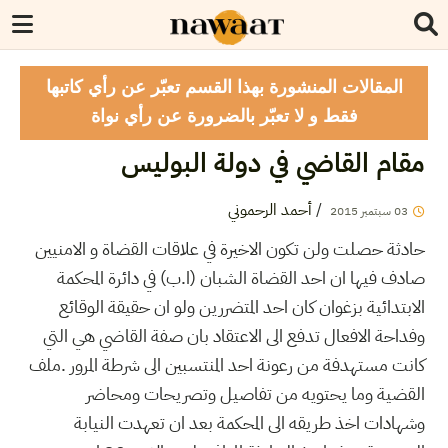
المقالات المنشورة بهذا القسم تعبّر عن رأي كاتبها
فقط و لا تعبّر بالضرورة عن رأي نواة
مقام القاضي في دولة البوليس
/
أحمد الرحموني
03
سبتمبر
2015
حادثة حصلت ولن تكون الاخيرة في علاقات القضاة و الامنيين
صادف فيها ان احد القضاة الشبان (ا.ب) في دائرة المحكمة
الابتدائية بزغوان كان احد المتضررين ولو ان حقيقة الوقائع
وفداحة الافعال تدفع الى الاعتقاد بان صفة القاضي هي التي
كانت مستهدفة من رعونة احد المنتسبين الى شرطة المرور .ملف
القضية وما يحتويه من تفاصيل وتصريحات ومحاضر
وشهادات اخذ طريقه الى المحكمة بعد ان تعهدت النيابة