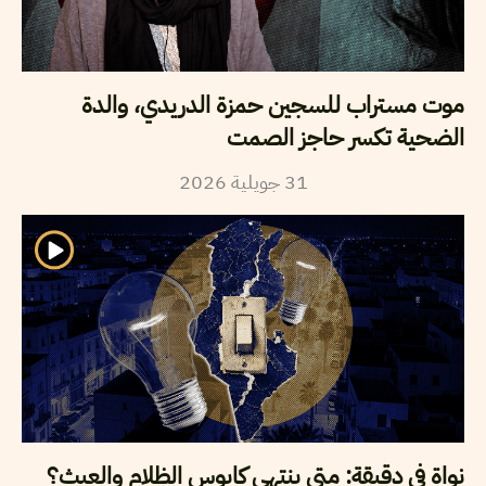
موت مستراب للسجين حمزة الدريدي، والدة
الضحية تكسر حاجز الصمت
2026
جويلية
31
نواة في دقيقة: متى ينتهي كابوس الظلام والعبث؟