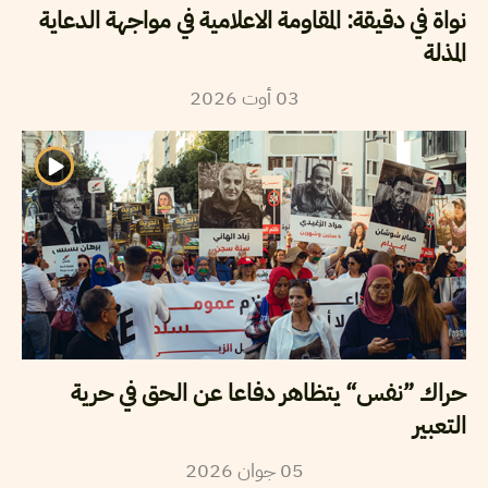
نواة في دقيقة: المقاومة الاعلامية في مواجهة الدعاية
المذلة
2026
أوت
03
حراك ”نفس“ يتظاهر دفاعا عن الحق في حرية
التعبير
2026
جوان
05