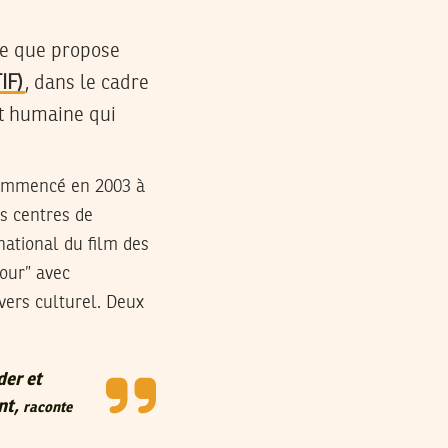
ce que propose
IF)
, dans le cadre
 et humaine qui
 commencé en 2003 à
es centres de
national du film des
sour” avec
ivers culturel. Deux
der et
nt,
raconte