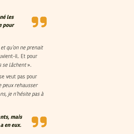
né les
e pour
et qu’on ne prenait
uvient-il. Et pour
ls se lâchent
».
 se veut pas pour
je peux rehausser
ns, je n’hésite pas à
ants, mais
 a en eux.