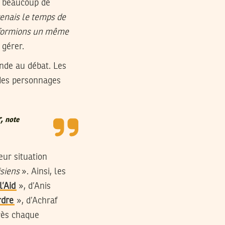
er beaucoup de
prenais le temps de
s formions un même
 gérer.
onde au débat. Les
 des personnages
r,
note
eur situation
siens
». Ainsi, les
l’Aid
», d’Anis
rdre
», d’Achraf
rès chaque