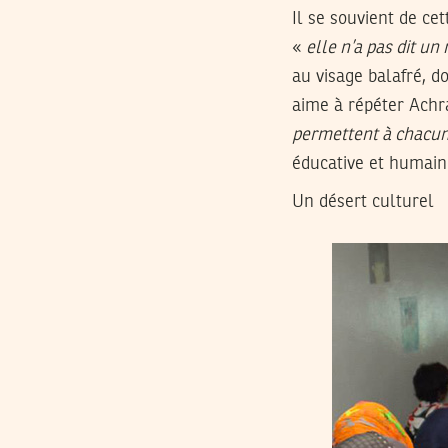
Il se souvient de ce
«
elle n’a pas dit un
au visage balafré, do
aime à répéter Achr
permettent à chacun d
éducative et humaine
Un désert culturel