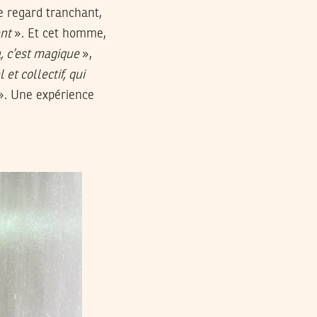
le regard tranchant,
ent
». Et cet homme,
, c’est magique
»,
 et collectif, qui
». Une expérience