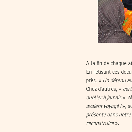
A la fin de chaque a
En relisant ces docu
près. «
Un détenu ava
Chez d’autres, «
cert
oublier à jamais
». M
avaient voyagé !
», se
présente dans notre s
reconstruire
».