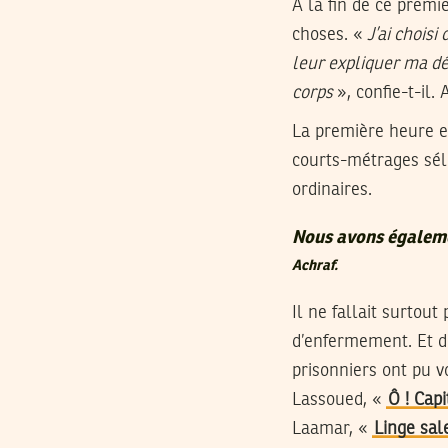
A la fin de ce premi
choses. «
J’ai choisi
leur expliquer ma dé
corps
», confie-t-il.
La première heure es
courts-métrages séle
ordinaires.
Nous avons égalemen
Achraf.
Il ne fallait surtou
d’enfermement. Et d
prisonniers ont pu v
Lassoued, «
Ô ! Cap
Laamar, «
Linge sal