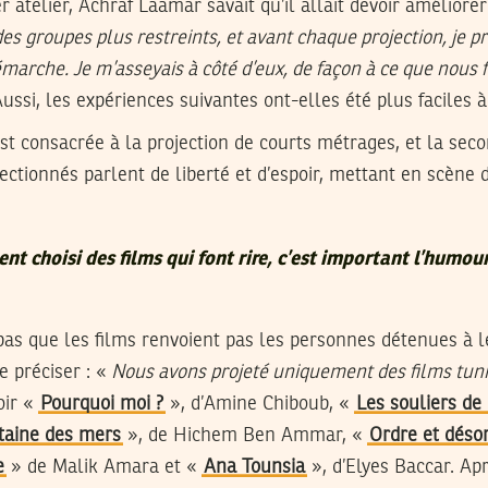
er atelier, Achraf Laamar savait qu’il allait devoir amélior
 des groupes plus restreints, et avant chaque projection, je 
marche. Je m’asseyais à côté d’eux, de façon à ce que nou
 Aussi, les expériences suivantes ont-elles été plus faciles à
t consacrée à la projection de courts métrages, et la sec
ctionnés parlent de liberté et d’espoir, mettant en scène
t choisi des films qui font rire, c’est important l’humou
t pas que les films renvoient pas les personnes détenues à l
e préciser : «
Nous avons projeté uniquement des films tuni
oir «
Pourquoi moi ?
», d’Amine Chiboub, «
Les souliers de 
itaine des mers
», de Hichem Ben Ammar, «
Ordre et déso
e
» de Malik Amara et «
Ana Tounsia
», d’Elyes Baccar. Ap