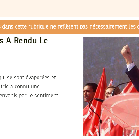
és dans cette rubrique ne reflètent pas nécessairement les 
us A Rendu Le
 qui se sont évaporées et
atrie a connu une
 envahis par le sentiment