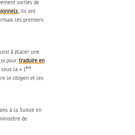
ivement sorties de
sionnels
, ils ont
ormais les premiers
éussi à placer une
loi pour
traduire en
ère
sous la « 1
e le citoyen et les
ons à la Suisse en
inistère de