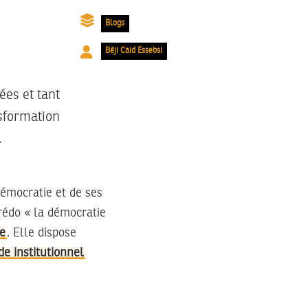
Blogs
Béji Caid Essebsi
ées et tant
nsformation
.
démocratie et de ses
crédo « la démocratie
le
. Elle dispose
de institutionnel