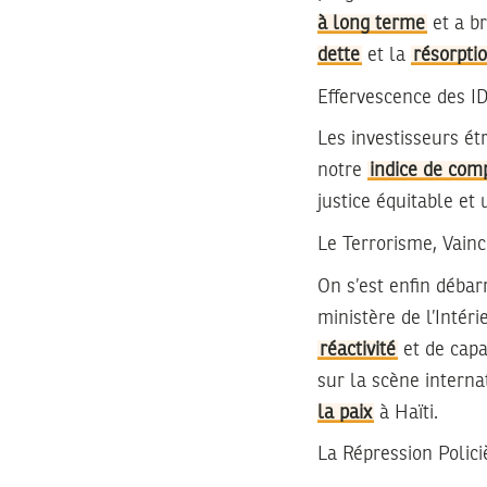
à long terme
et a br
dette
et la
résorpti
Effervescence des I
Les investisseurs étr
notre
indice de comp
justice équitable et
Le Terrorisme, Vain
On s’est enfin débar
ministère de l’Inté
réactivité
et de capa
sur la scène interna
la paix
à Haïti.
La Répression Policiè