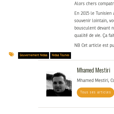
Alors chers compatrio
En 2015 le Tunisien 
souvenir lointain, v
bousculent devant n
qualité de vie. Ça fait
NB
Cet article est p
Gouvernement Nidaa
Nidaa Tounes
Mhamed Mestiri
Mhamed Mestiri, C
Tous ses articles