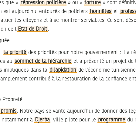
les que «
répression policière
» ou «
torture
» sont définit
n est aujourd’hui entourés de policiers
honnêtes
et
profes
aluer les citoyens et à se montrer serviables. Ce sont dés
ion de l’
Etat de Droit
.
iquée
it
la priorité
des priorités pour notre gouvernement ; il a r
les au
sommet de la hiérarchie
et a présenté un projet de 
s impliquées dans la
dilapidation
de l’économie tunisienne 
 amplement contribué à la restauration de la confiance entr
e Propreté
promis
. Notre pays se vante aujourd’hui de donner des leç
é, notamment à
Djerba
, ville pilote pour le
programme
du m