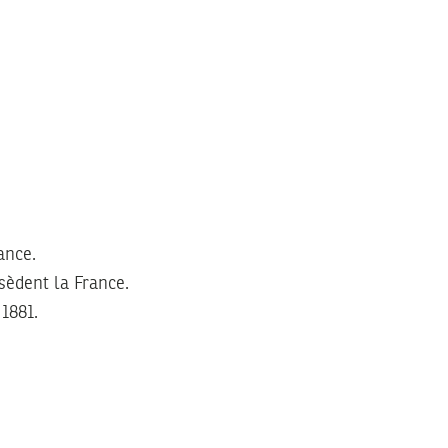
ance.
ssèdent la France.
1881.