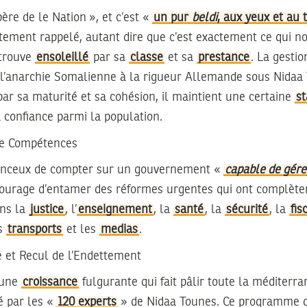
re de le Nation », et c’est «
un pur
beldi
, aux yeux et au t
ustement rappelé, autant dire que c’est exactement ce qui 
 trouve
ensoleillé
par sa
classe
et sa
prestance
. La gestio
 l’anarchie Somalienne à la rigueur Allemande sous Nidaa 
par sa maturité et sa cohésion, il maintient une certaine
st
a confiance parmi la population.
e Compétences
hanceux de compter sur un gouvernement «
capable de gér
 courage d’entamer des réformes urgentes qui ont complèt
ns la
justice
, l’
enseignement
, la
santé
, la
sécurité
, la
fis
es
transports
et les
medias
.
 et Recul de l’Endettement
 une
croissance
fulgurante qui fait pâlir toute la méditerra
 par les «
120 experts
» de Nidaa Tounes. Ce programme 