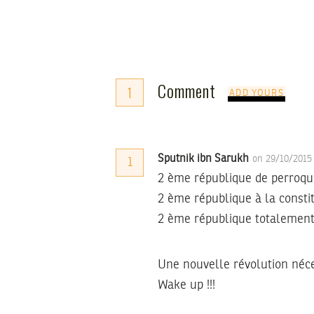
Comment
1
ADD YOURS
Sputnik ibn Sarukh
on 29/10/2015
1
2 ème république de perroquet
2 ème république à la constit
2 ème république totalement 
Une nouvelle révolution néce
Wake up !!!