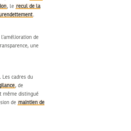
tion
, le
recul de la
urendettement
.
 l’amélioration de
 transparence, une
. Les cadres du
gilance
, de
est même distingué
ssion de
maintien de