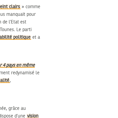
eint clairs
» comme
nous manquait pour
n de l’Etat est
Tounes. Le parti
abilité politique
et a
er 4 pays en même
ement redynamisé le
calité
,
née, grâce au
dispose d’une
vision